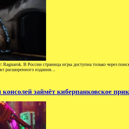
: Ragnarok. В России страница игры доступна только через поиск
ект расширенного издания…
и консолей займёт киберпанковское при