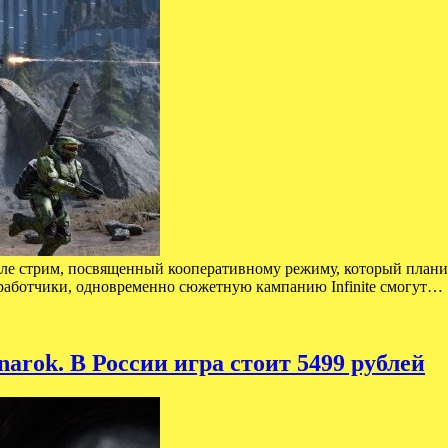
деле стрим, посвященный кооперативному режиму, который планиру
зработчики, одновременно сюжетную кампанию Infinite смогут…
arok. В России игра стоит 5499 рублей