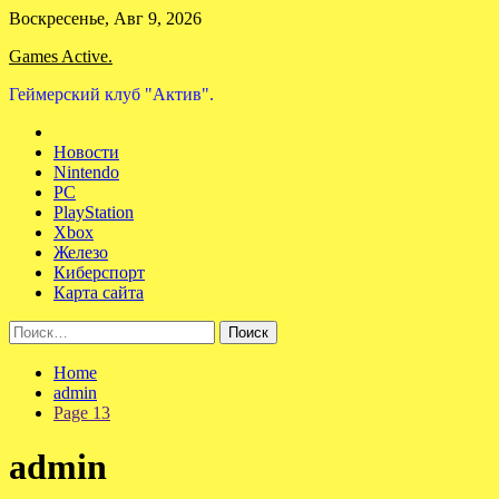
Skip
Воскресенье, Авг 9, 2026
to
Games Active.
content
Геймерский клуб "Актив".
Новости
Nintendo
PC
PlayStation
Xbox
Железо
Киберспорт
Карта сайта
Найти:
Home
admin
Page 13
admin