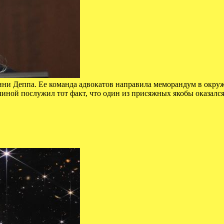
нни Деппа. Ее команда адвокатов направила меморандум в окру
чиной послужил тот факт, что один из присяжных якобы оказал