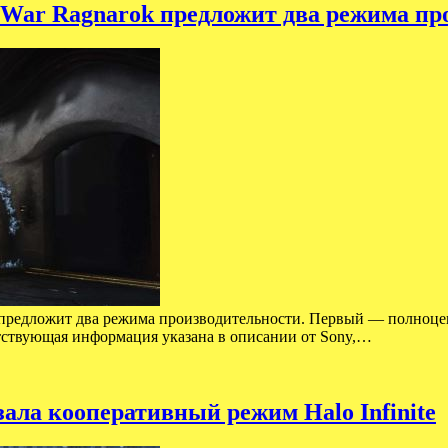
 War Ragnarok предложит два режима про
k предложит два режима производительности. Первый — полноце
етствующая информация указана в описании от Sony,…
зала кооперативный режим Halo Infinite