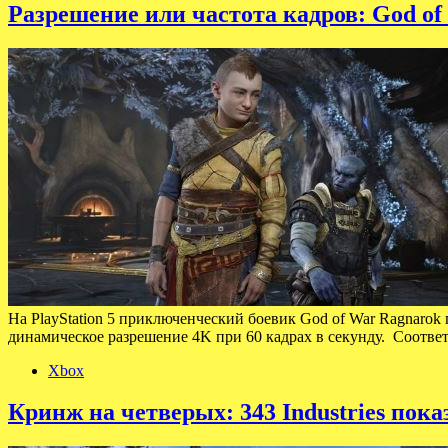
Разрешение или частота кадров: God of
На PlayStation 5 приключенческий боевик God of War Ragnaro
динамическое разрешение 4K при 60 кадрах в секунду. Соотв
Xbox
Кринж на четверых: 343 Industries пока