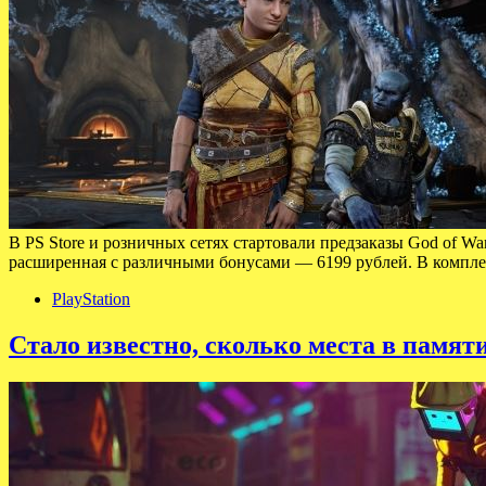
В PS Store и розничных сетях стартовали предзаказы God of War
расширенная с различными бонусами — 6199 рублей. В компл
PlayStation
Стало известно, сколько места в памят