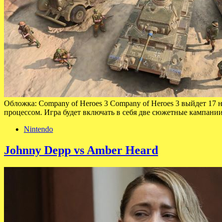
Обложка: Company of Heroes 3 Company of Heroes 3 выйдет 17 н
процессом. Игра будет включать в себя две сюжетные кампан
Nintendo
Johnny Depp vs Amber Heard