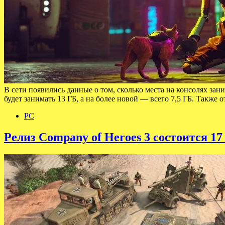
В сети появились данные о том, сколько места на консолях за
будет занимать 13 ГБ, а на более новой — всего 7,5 ГБ. Также 
PC
Релиз Company of Heroes 3 состоится 17