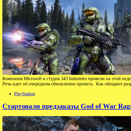
Компания Microsoft и студия 343 Industries провели на этой не
Речь идет об очередном обновлении проекта. Как обещают ра
PlayStation
Стартовали предзаказы God of War Ragn