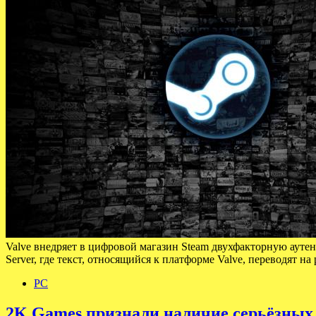
Valve внедряет в цифровой магазин Steam двухфакторную ауте
Server, где текст, относящийся к платформе Valve, переводят
PC
2K Games признали наличие серьёзных п