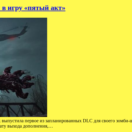
 в игру «пятый акт»
ck выпустила первое из запланированных DLC для своего зомби-ш
 дату выхода дополнения,…