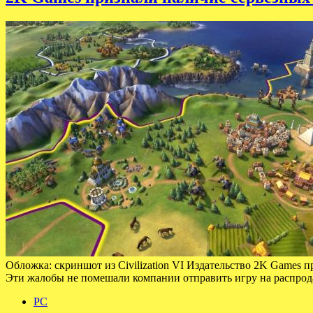
Обложка: скриншот из Civilization VI Издательство 2K Games пр
Эти жалобы не помешали компании отправить игру на распрод
PC