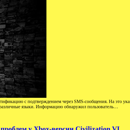
нтификацию с подтверждением через SMS-сообщения. На это указ
 на различные языки. Информацию обнаружил пользователь…
роблем у Xbox-версии Civilization VI