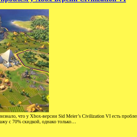
изнало, что у Xbox-версии Sid Meier’s Civilization VI есть проб
ажу с 70% скидкой, однако только…