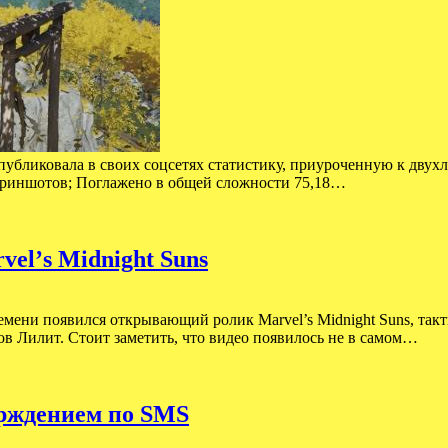
опубликовала в своих соцсетях статистику, приуроченную к двух
криншотов; Поглажено в общей сложности 75,18…
elʼs Midnight Suns
емени появился открывающий ролик Marvel’s Midnight Suns, такти
в Лилит. Стоит заметить, что видео появилось не в самом…
ерждением по SMS