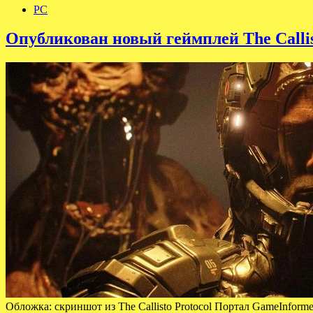
PC
Опубликован новый геймплей The Callis
Обложка: скриншот из The Callisto Protocol Портал GameInforme