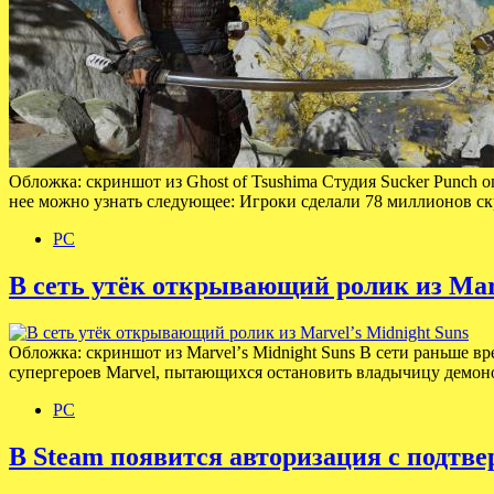
Обложка: скриншот из Ghost of Tsushima Студия Sucker Punch 
нее можно узнать следующее: Игроки сделали 78 миллионов с
PC
В сеть утёк открывающий ролик из Marv
Обложка: скриншот из Marvelʼs Midnight Suns В сети раньше вр
супергероев Marvel, пытающихся остановить владычицу демоно
PC
В Steam появится авторизация с подтв