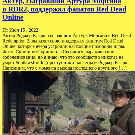
Актёр, сыгравший Артура Моргана
в RDR2, поддержал фанатов Red Dead
Online
Пт Июл 15 , 2022
Актёр Роджер Кларк, сыгравший Артура Моргана в Red Dead
Redemption 2, выразил свою поддержку фанатам Red Dead
Online, которые вчера устроили настоящие похороны игры.
Фото: СкриншотСкриншот «Сегодня я выражаю свои
соболезнования, но я знаю, что это сообщество никогда не
умрёт #outlawsforlife (преступники навсегда)».Роджер Кларк
Напомним, что с момента выхода последнего крупного […]