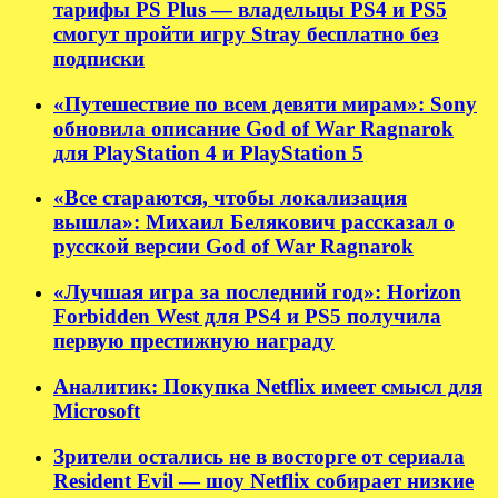
тарифы PS Plus — владельцы PS4 и PS5
смогут пройти игру Stray бесплатно без
подписки
«Путешествие по всем девяти мирам»: Sony
обновила описание God of War Ragnarok
для PlayStation 4 и PlayStation 5
«Все стараются, чтобы локализация
вышла»: Михаил Белякович рассказал о
русской версии God of War Ragnarok
«Лучшая игра за последний год»: Horizon
Forbidden West для PS4 и PS5 получила
первую престижную награду
Аналитик: Покупка Netflix имеет смысл для
Microsoft
Зрители остались не в восторге от сериала
Resident Evil — шоу Netflix собирает низкие