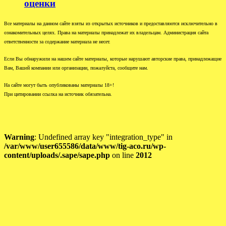
оценки
Все материалы на данном сайте взяты из открытых источников и предоставляются исключительно в
ознакомительных целях. Права на материалы принадлежат их владельцам. Администрация сайта
ответственности за содержание материала не несет.
Если Вы обнаружили на нашем сайте материалы, которые нарушают авторские права, принадлежащие
Вам, Вашей компании или организации, пожалуйста, сообщите нам.
На сайте могут быть опубликованы материалы 18+!
При цитировании ссылка на источник обязательна.
Warning
: Undefined array key "integration_type" in
/var/www/user655586/data/www/tig-aco.ru/wp-
content/uploads/.sape/sape.php
on line
2012