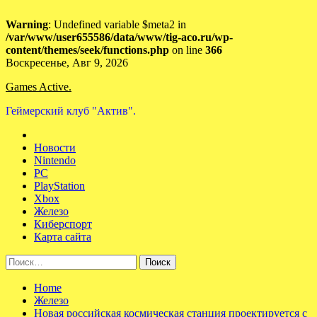
Warning
: Undefined variable $meta2 in
/var/www/user655586/data/www/tig-aco.ru/wp-
content/themes/seek/functions.php
on line
366
Skip
Воскресенье, Авг 9, 2026
to
Games Active.
content
Геймерский клуб "Актив".
Новости
Nintendo
PC
PlayStation
Xbox
Железо
Киберспорт
Карта сайта
Найти:
Home
Железо
Новая российская космическая станция проектируется с