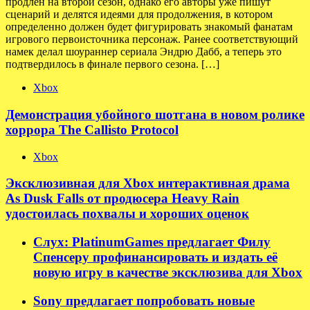
продлен на второй сезон, однако его авторы уже пишут
сценарий и делятся идеями для продолжения, в котором
определенно должен будет фигурировать знакомый фанатам
игрового первоисточника персонаж. Ранее соответствующий
намек делал шоураннер сериала Эндрю Дабб, а теперь это
подтвердилось в финале первого сезона. […]
Xbox
Демонстрация убойного шотгана в новом ролике
хоррора The Callisto Protocol
Xbox
Эксклюзивная для Xbox интерактивная драма
As Dusk Falls от продюсера Heavy Rain
удостоилась похвалы и хороших оценок
Слух: PlatinumGames предлагает Филу
Спенсеру профинансировать и издать её
новую игру в качестве эксклюзива для Xbox
Sony предлагает попробовать новые