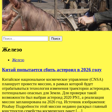
Найти:
Железо
Железо
Китай попытается сбить астероид в 2026 году
Китайское национальное космическое управление (CNSA)
планирует провести миссию, в рамках которой будет
отрабатываться технология изменения траектории астероидов,
потенциально опасных для Земли. Для проверки такой
возможности был выбран астероид 2020 PN1, а реализация
миссии запланирована на 2026 год. Источник изображения:
Pixabay Подробности этой миссии недавно раскрыл главный
конструктор семейства космических ракет […]