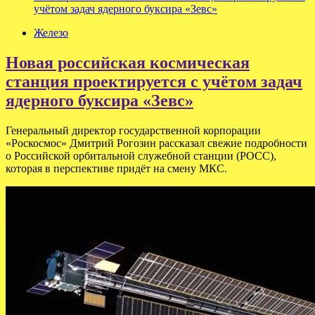
учётом задач ядерного буксира «Зевс»
Железо
Новая российская космическая
станция проектируется с учётом задач
ядерного буксира «Зевс»
Генеральный директор государственной корпорации
«Роскосмос» Дмитрий Рогозин рассказал свежие подробности
о Российской орбитальной служебной станции (РОСС),
которая в перспективе придёт на смену МКС.