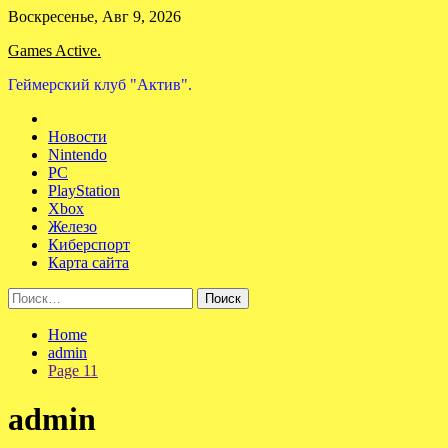
Skip
Воскресенье, Авг 9, 2026
to
Games Active.
content
Геймерский клуб "Актив".
Новости
Nintendo
PC
PlayStation
Xbox
Железо
Киберспорт
Карта сайта
Найти:
Home
admin
Page 11
admin