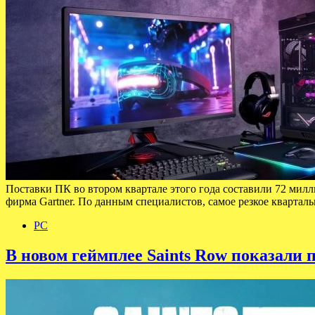
Поставки ПК во втором квартале этого года составили 72 милл
фирма Gartner. По данным специалистов, самое резкое квартал
PC
В новом геймплее Saints Row показали 