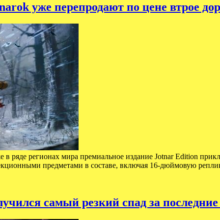
narok уже перепродают по цене втрое до
в ряде регионах мира премиальное издание Jotnar Edition прикл
лекционными предметами в составе, включая 16-дюймовую репл
учился самый резкий спад за последние 