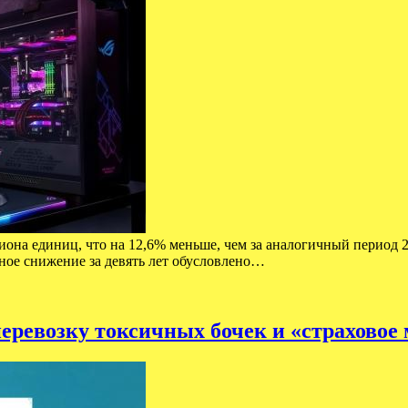
иона единиц, что на 12,6% меньше, чем за аналогичный период 2
ьное снижение за девять лет обусловлено…
перевозку токсичных бочек и «страхово