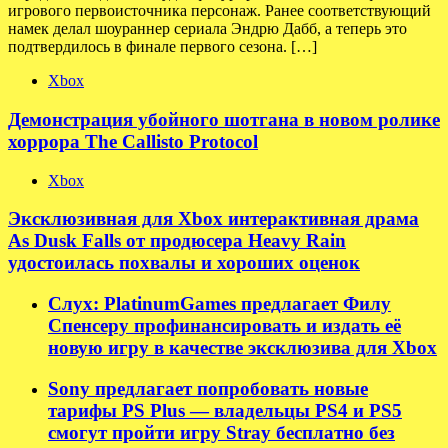
игрового первоисточника персонаж. Ранее соответствующий
намек делал шоураннер сериала Эндрю Дабб, а теперь это
подтвердилось в финале первого сезона. […]
Xbox
Демонстрация убойного шотгана в новом ролике
хоррора The Callisto Protocol
Xbox
Эксклюзивная для Xbox интерактивная драма
As Dusk Falls от продюсера Heavy Rain
удостоилась похвалы и хороших оценок
Слух: PlatinumGames предлагает Филу
Спенсеру профинансировать и издать её
новую игру в качестве эксклюзива для Xbox
Sony предлагает попробовать новые
тарифы PS Plus — владельцы PS4 и PS5
смогут пройти игру Stray бесплатно без