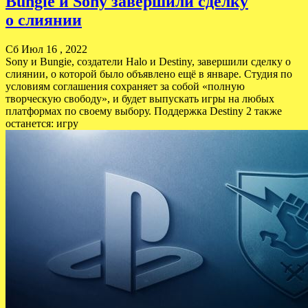
Bungie и Sony завершили сделку
о слиянии
Сб Июл 16 , 2022
Sony и Bungie, создатели Halo и Destiny, завершили сделку о
слиянии, о которой было объявлено ещё в январе. Студия по
условиям соглашения сохраняет за собой «полную
творческую свободу», и будет выпускать игры на любых
платформах по своему выбору. Поддержка Destiny 2 также
останется: игру