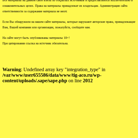
Все материалы на данном сайте взяты из открытых источников и предоставляются исключительно в
ознакомительных целях. Права на материалы принадлежат их владельцам. Администрация сайта
ответственности за содержание материала не несет.
Если Вы обнаружили на нашем сайте материалы, которые нарушают авторские права, принадлежащие
Вам, Вашей компании или организации, пожалуйста, сообщите нам.
На сайте могут быть опубликованы материалы 18+!
При цитировании ссылка на источник обязательна.
Warning
: Undefined array key "integration_type" in
/var/www/user655586/data/www/tig-aco.ru/wp-
content/uploads/.sape/sape.php
on line
2012