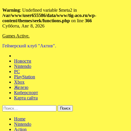
Warning
: Undefined variable $meta2 in
/var/www/user655586/data/www/tig-aco.ru/wp-
content/themes/seek/functions.php
on line
366
Skip
Суббота, Авг 8, 2026
to
Games Active.
content
Геймерский клуб "Актив".
Новости
Nintendo
PC
PlayStation
Xbox
Железо
Киберспорт
Карта сайта
Найти:
Home
Nintendo
Action