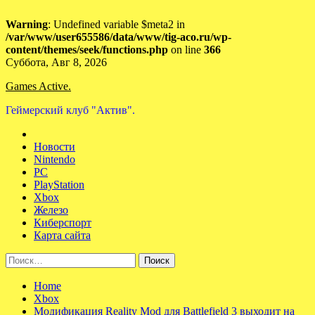
Warning
: Undefined variable $meta2 in
/var/www/user655586/data/www/tig-aco.ru/wp-
content/themes/seek/functions.php
on line
366
Skip
Суббота, Авг 8, 2026
to
Games Active.
content
Геймерский клуб "Актив".
Новости
Nintendo
PC
PlayStation
Xbox
Железо
Киберспорт
Карта сайта
Найти:
Home
Xbox
Модификация Reality Mod для Battlefield 3 выходит на