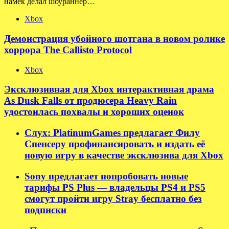
намек делал шоураннер…
Xbox
Демонстрация убойного шотгана в новом ролике
хоррора The Callisto Protocol
Xbox
Эксклюзивная для Xbox интерактивная драма
As Dusk Falls от продюсера Heavy Rain
удостоилась похвалы и хороших оценок
Слух: PlatinumGames предлагает Филу
Спенсеру профинансировать и издать её
новую игру в качестве эксклюзива для Xbox
Sony предлагает попробовать новые
тарифы PS Plus — владельцы PS4 и PS5
смогут пройти игру Stray бесплатно без
подписки