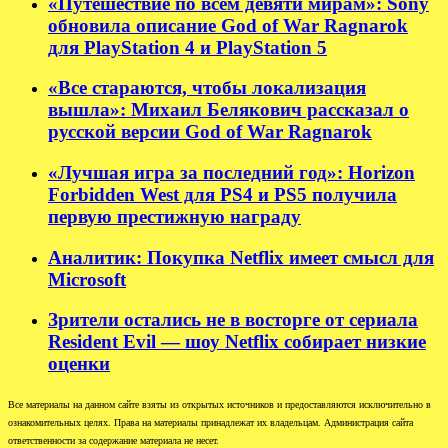
«Путешествие по всем девяти мирам»: Sony
обновила описание God of War Ragnarok
для PlayStation 4 и PlayStation 5
«Все стараются, чтобы локализация
вышла»: Михаил Белякович рассказал о
русской версии God of War Ragnarok
«Лучшая игра за последний год»: Horizon
Forbidden West для PS4 и PS5 получила
первую престижную награду
Аналитик: Покупка Netflix имеет смысл для
Microsoft
Зрители остались не в восторге от сериала
Resident Evil — шоу Netflix собирает низкие
оценки
Все материалы на данном сайте взяты из открытых источников и предоставляются исключительно в
ознакомительных целях. Права на материалы принадлежат их владельцам. Администрация сайта
ответственности за содержание материала не несет.