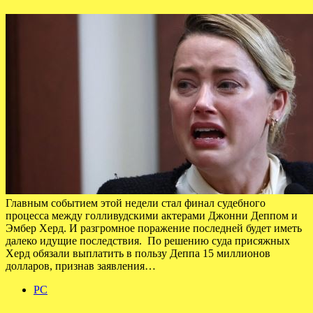
Главным событием этой недели стал финал судебного
процесса между голливудскими актерами Джонни Деппом и
Эмбер Херд. И разгромное поражение последней будет иметь
далеко идущие последствия. По решению суда присяжных
Херд обязали выплатить в пользу Деппа 15 миллионов
долларов, признав заявления…
PC