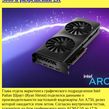
Глава отдела маркетинга графического подразделения Intel
Райан Шраут (Ryan Shrout) поделился данными о
производительности настольной видеокарты Arc A750, релиз
которой ожидается этим летом. Согласно внутренним тестам,
ускоритель на базе графического чипа ACM-G10 до 17 %