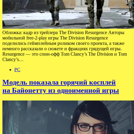
Обложка: кадр из трейлера The Division Resurgence Авторы
мобильной free-2-play игры The Division Resurgence
поделились геймплейным роликом своего проекта, а также
немного рассказали о сюжете и фракциях грядущей игры.
Resurgence — это спин-офф Tom Clancy’s The Division и Tom
Clancy’s…
PC
Модель показала горячий косплей
на Байонетту из одноименной игры