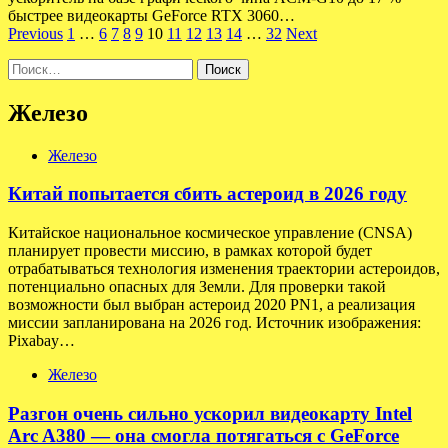
быстрее видеокарты GeForce RTX 3060…
Пагинация
Previous
1
…
6
7
8
9
10
11
12
13
14
…
32
Next
записей
Найти:
Железо
Железо
Китай попытается сбить астероид в 2026 году
Китайское национальное космическое управление (CNSA)
планирует провести миссию, в рамках которой будет
отрабатываться технология изменения траектории астероидов,
потенциально опасных для Земли. Для проверки такой
возможности был выбран астероид 2020 PN1, а реализация
миссии запланирована на 2026 год. Источник изображения:
Pixabay…
Железо
Разгон очень сильно ускорил видеокарту Intel
Arc A380 — она смогла потягаться с GeForce