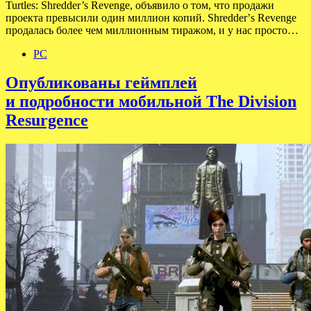
Turtles: Shredder’s Revenge, объявило о том, что продажи
проекта превысили один миллион копий. Shredderʼs Revenge
продалась более чем миллионным тиражом, и у нас просто…
PC
Опубликованы геймплей
и подробности мобильной The Division
Resurgence