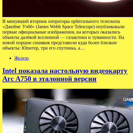
В минувший вторник операторы орбитального телескопа
«Джеймс Уэбб» (James Webb Space Telescope) опубликовали
первые официальные изображения, на которых оказались
объекты далёкой вселенной — галактики и туманности. На
новой порции снимков представили куда более близкие
объекты: Юпитер, три его спутника, а…
Железо
Intel показала настольную видеокарту
Arc A750 в эталонной версии