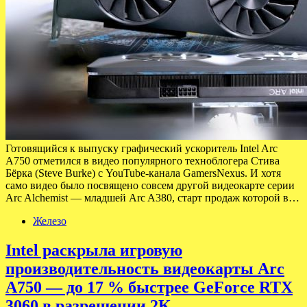
Готовящийся к выпуску графический ускоритель Intel Arc
A750 отметился в видео популярного техноблогера Стива
Бёрка (Steve Burke) с YouTube-канала GamersNexus. И хотя
само видео было посвящено совсем другой видеокарте серии
Arc Alchemist — младшей Arc A380, старт продаж которой в…
Железо
Intel раскрыла игровую
производительность видеокарты Arc
A750 — до 17 % быстрее GeForce RTX
3060 в разрешении 2K