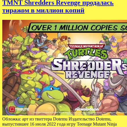
TMNT Shredders Revenge продалась
тиражом в миллион копий
Обложка: арт из твиттера Dotemu Издательство Dotemu,
выпустившее 16 июля 2022 года игру Teenage Mutant Ninja