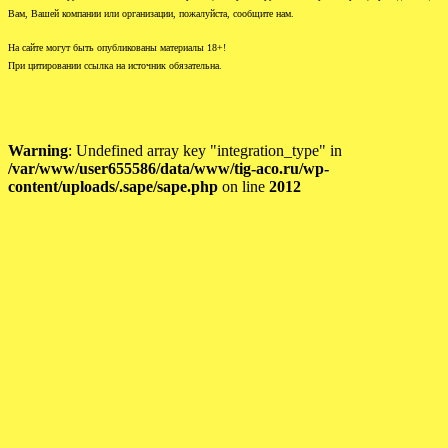
Вам, Вашей компании или организации, пожалуйста, сообщите нам.
На сайте могут быть опубликованы материалы 18+!
При цитировании ссылка на источник обязательна.
Warning
: Undefined array key "integration_type" in
/var/www/user655586/data/www/tig-aco.ru/wp-
content/uploads/.sape/sape.php
on line
2012