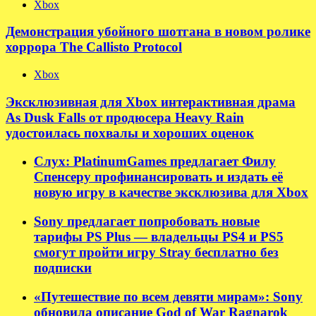
Xbox
Демонстрация убойного шотгана в новом ролике
хоррора The Callisto Protocol
Xbox
Эксклюзивная для Xbox интерактивная драма
As Dusk Falls от продюсера Heavy Rain
удостоилась похвалы и хороших оценок
Слух: PlatinumGames предлагает Филу
Спенсеру профинансировать и издать её
новую игру в качестве эксклюзива для Xbox
Sony предлагает попробовать новые
тарифы PS Plus — владельцы PS4 и PS5
смогут пройти игру Stray бесплатно без
подписки
«Путешествие по всем девяти мирам»: Sony
обновила описание God of War Ragnarok