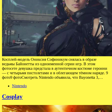
Косплей-модель Ониксия Софиникум снялась в образе
ведьмы Байонетты из одноименной серии игр. В этом
фотосете девушка предстала в аутентичном костюме героини
— с четырьмя пистолетами и в облегающем тёмном наряде. 9
фото9 фотоСмотреть Nintendo объявила, что Bayonetta 3,…
Nintendo
Cosplay