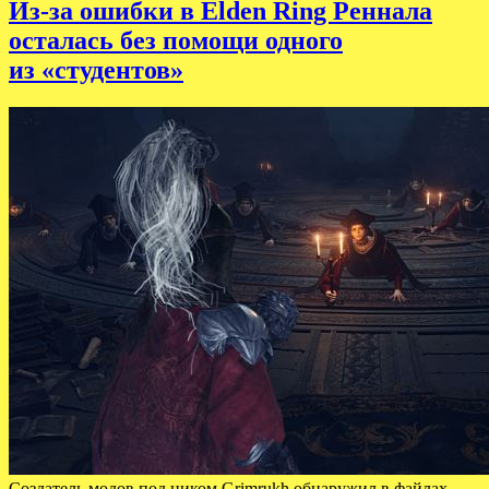
Из-за ошибки в Elden Ring Реннала
осталась без помощи одного
из «студентов»
Создатель модов под ником Grimrukh обнаружил в файлах