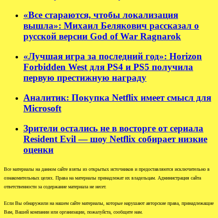
«Все стараются, чтобы локализация
вышла»: Михаил Белякович рассказал о
русской версии God of War Ragnarok
«Лучшая игра за последний год»: Horizon
Forbidden West для PS4 и PS5 получила
первую престижную награду
Аналитик: Покупка Netflix имеет смысл для
Microsoft
Зрители остались не в восторге от сериала
Resident Evil — шоу Netflix собирает низкие
оценки
Все материалы на данном сайте взяты из открытых источников и предоставляются исключительно в
ознакомительных целях. Права на материалы принадлежат их владельцам. Администрация сайта
ответственности за содержание материала не несет.
Если Вы обнаружили на нашем сайте материалы, которые нарушают авторские права, принадлежащие
Вам, Вашей компании или организации, пожалуйста, сообщите нам.