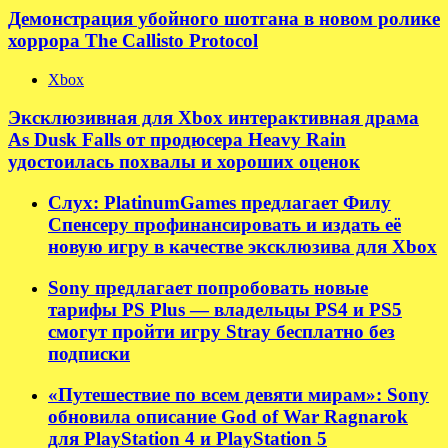
Демонстрация убойного шотгана в новом ролике
хоррора The Callisto Protocol
Xbox
Эксклюзивная для Xbox интерактивная драма
As Dusk Falls от продюсера Heavy Rain
удостоилась похвалы и хороших оценок
Слух: PlatinumGames предлагает Филу
Спенсеру профинансировать и издать её
новую игру в качестве эксклюзива для Xbox
Sony предлагает попробовать новые
тарифы PS Plus — владельцы PS4 и PS5
смогут пройти игру Stray бесплатно без
подписки
«Путешествие по всем девяти мирам»: Sony
обновила описание God of War Ragnarok
для PlayStation 4 и PlayStation 5