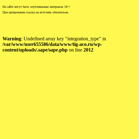
На сайте могут быть опубликованы материалы 18+!
При цитировании ссылка на источник обязательна.
Warning
: Undefined array key "integration_type" in
/var/www/user655586/data/www/tig-aco.ru/wp-
content/uploads/.sape/sape.php
on line
2012