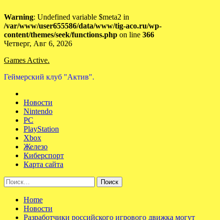
Warning
: Undefined variable $meta2 in
/var/www/user655586/data/www/tig-aco.ru/wp-
content/themes/seek/functions.php
on line
366
Skip
Четверг, Авг 6, 2026
to
Games Active.
content
Геймерский клуб "Актив".
Новости
Nintendo
PC
PlayStation
Xbox
Железо
Киберспорт
Карта сайта
Найти:
Home
Новости
Разработчики российского игрового движка могут