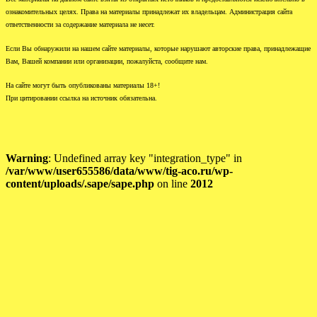
ознакомительных целях. Права на материалы принадлежат их владельцам. Администрация сайта
ответственности за содержание материала не несет.
Если Вы обнаружили на нашем сайте материалы, которые нарушают авторские права, принадлежащие
Вам, Вашей компании или организации, пожалуйста, сообщите нам.
На сайте могут быть опубликованы материалы 18+!
При цитировании ссылка на источник обязательна.
Warning
: Undefined array key "integration_type" in
/var/www/user655586/data/www/tig-aco.ru/wp-
content/uploads/.sape/sape.php
on line
2012