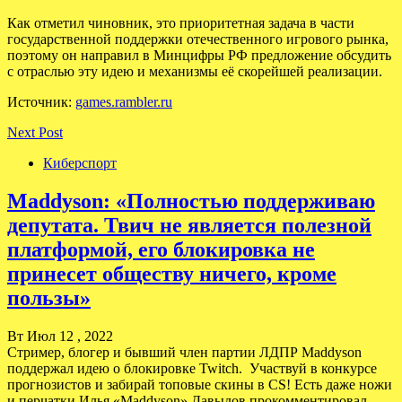
Как отметил чиновник, это приоритетная задача в части
государственной поддержки отечественного игрового рынка,
поэтому он направил в Минцифры РФ предложение обсудить
с отраслью эту идею и механизмы её скорейшей реализации.
Источник:
games.rambler.ru
Next Post
Киберспорт
Maddyson: «Полностью поддерживаю
депутата. Твич не является полезной
платформой, его блокировка не
принесет обществу ничего, кроме
пользы»
Вт Июл 12 , 2022
Стример, блогер и бывший член партии ЛДПР Maddyson
поддержал идею о блокировке Twitch. Участвуй в конкурсе
прогнозистов и забирай топовые скины в CS! Есть даже ножи
и перчатки Илья «Maddyson» Давыдов прокомментировал