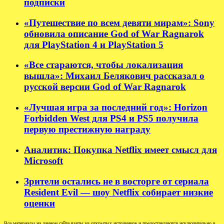
подписки
«Путешествие по всем девяти мирам»: Sony
обновила описание God of War Ragnarok
для PlayStation 4 и PlayStation 5
«Все стараются, чтобы локализация
вышла»: Михаил Белякович рассказал о
русской версии God of War Ragnarok
«Лучшая игра за последний год»: Horizon
Forbidden West для PS4 и PS5 получила
первую престижную награду
Аналитик: Покупка Netflix имеет смысл для
Microsoft
Зрители остались не в восторге от сериала
Resident Evil — шоу Netflix собирает низкие
оценки
Все материалы на данном сайте взяты из открытых источников и предоставляются исключительно в