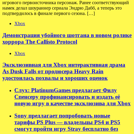
игрового первоисточника персонаж. Ранее соответствующий
намек делал шоураннер сериала Эндрю Дабб, а теперь это
подтвердилось в финале первого сезона. […]
Xbox
Демонстрация убойного шотгана в новом ролике
хоррора The Callisto Protocol
Xbox
Эксклюзивная для Xbox интерактивная драма
As Dusk Falls от продюсера Heavy Rain
удостоилась похвалы и хороших оценок
Слух: PlatinumGames предлагает Филу
Спенсеру профинансировать и издать её
новую игру в качестве эксклюзива для Xbox
Sony предлагает попробовать новые
тарифы PS Plus — владельцы PS4 и PS5
смогут пройти игру Stray бесплатно без