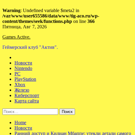
Warning
: Undefined variable $meta2 in
/var/www/user655586/data/www/tig-aco.ru/wp-
content/themes/seek/functions.php
on line
366
Skip
Пятница, Авг 7, 2026
to
Games Active.
content
Геймерский клуб "Актив".
Новости
Nintendo
PC
PlayStation
Xbox
Железо
Киберспорт
Карта сайта
Найти:
Home
Новости
Ранний доступ и Килиан Мбаппе: утекли детали самого