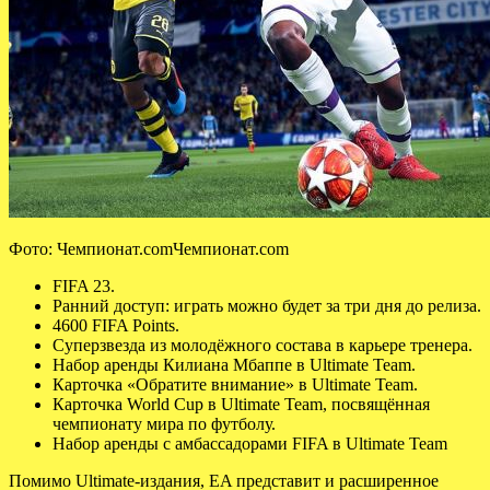
Фото: Чемпионат.comЧемпионат.com
FIFA 23.
Ранний доступ: играть можно будет за три дня до релиза.
4600 FIFA Points.
Суперзвезда из молодёжного состава в карьере тренера.
Набор аренды Килиана Мбаппе в Ultimate Team.
Карточка «Обратите внимание» в Ultimate Team.
Карточка World Cup в Ultimate Team, посвящённая
чемпионату мира по футболу.
Набор аренды с амбассадорами FIFA в Ultimate Team
Помимо Ultimate-издания, EA представит и расширенное