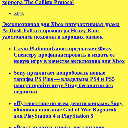
хоррора The Callisto Protocol
Xbox
Эксклюзивная для Xbox интерактивная драма
As Dusk Falls от продюсера Heavy Rain
удостоилась похвалы и хороших оценок
Слух: PlatinumGames предлагает Филу
Спенсеру профинансировать и издать её
новую игру в качестве эксклюзива для Xbox
Sony предлагает попробовать новые
тарифы PS Plus — владельцы PS4 и PS5
смогут пройти игру Stray бесплатно без
подписки
«Путешествие по всем девяти мирам»: Sony
обновила описание God of War Ragnarok
для PlayStation 4 и PlayStation 5
«Все стараются, чтобы локализация