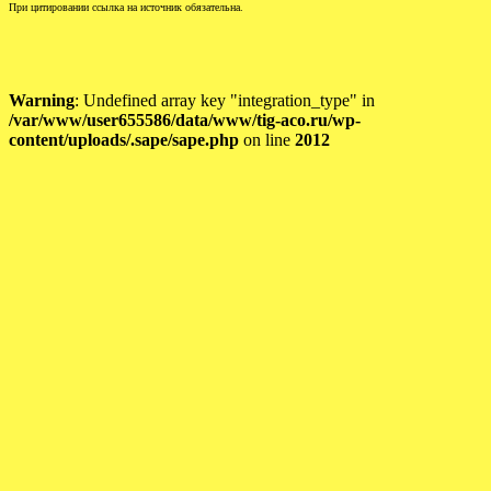
При цитировании ссылка на источник обязательна.
Warning
: Undefined array key "integration_type" in
/var/www/user655586/data/www/tig-aco.ru/wp-
content/uploads/.sape/sape.php
on line
2012