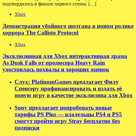
подтвердилось в финале первого сезона. […]
Xbox
Демонстрация убойного шотгана в новом ролике
хоррора The Callisto Protocol
Xbox
Эксклюзивная для Xbox интерактивная драма
As Dusk Falls от продюсера Heavy Rain
удостоилась похвалы и хороших оценок
Слух: PlatinumGames предлагает Филу
Спенсеру профинансировать и издать её
новую игру в качестве эксклюзива для Xbox
Sony предлагает попробовать новые
тарифы PS Plus — владельцы PS4 и PS5
смогут пройти игру Stray бесплатно без
подписки