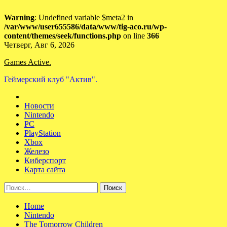
Warning
: Undefined variable $meta2 in
/var/www/user655586/data/www/tig-aco.ru/wp-
content/themes/seek/functions.php
on line
366
Skip
Четверг, Авг 6, 2026
to
Games Active.
content
Геймерский клуб "Актив".
Новости
Nintendo
PC
PlayStation
Xbox
Железо
Киберспорт
Карта сайта
Найти:
Home
Nintendo
The Tomorrow Children