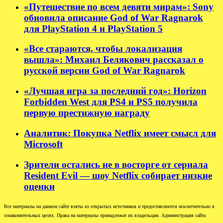
«Путешествие по всем девяти мирам»: Sony
обновила описание God of War Ragnarok
для PlayStation 4 и PlayStation 5
«Все стараются, чтобы локализация
вышла»: Михаил Белякович рассказал о
русской версии God of War Ragnarok
«Лучшая игра за последний год»: Horizon
Forbidden West для PS4 и PS5 получила
первую престижную награду
Аналитик: Покупка Netflix имеет смысл для
Microsoft
Зрители остались не в восторге от сериала
Resident Evil — шоу Netflix собирает низкие
оценки
Все материалы на данном сайте взяты из открытых источников и предоставляются исключительно в
ознакомительных целях. Права на материалы принадлежат их владельцам. Администрация сайта