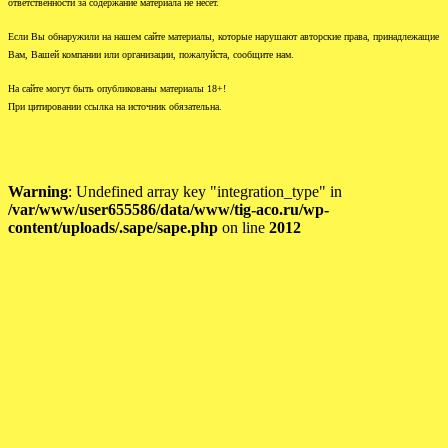
ответственности за содержание материала не несет.
Если Вы обнаружили на нашем сайте материалы, которые нарушают авторские права, принадлежащие
Вам, Вашей компании или организации, пожалуйста, сообщите нам.
На сайте могут быть опубликованы материалы 18+!
При цитировании ссылка на источник обязательна.
Warning
: Undefined array key "integration_type" in
/var/www/user655586/data/www/tig-aco.ru/wp-
content/uploads/.sape/sape.php
on line
2012