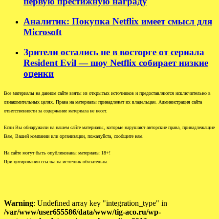
первую престижную награду
Аналитик: Покупка Netflix имеет смысл для
Microsoft
Зрители остались не в восторге от сериала
Resident Evil — шоу Netflix собирает низкие
оценки
Все материалы на данном сайте взяты из открытых источников и предоставляются исключительно в
ознакомительных целях. Права на материалы принадлежат их владельцам. Администрация сайта
ответственности за содержание материала не несет.
Если Вы обнаружили на нашем сайте материалы, которые нарушают авторские права, принадлежащие
Вам, Вашей компании или организации, пожалуйста, сообщите нам.
На сайте могут быть опубликованы материалы 18+!
При цитировании ссылка на источник обязательна.
Warning
: Undefined array key "integration_type" in
/var/www/user655586/data/www/tig-aco.ru/wp-