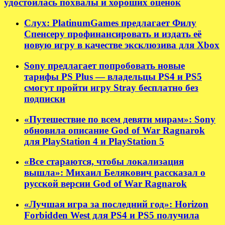
удостоилась похвалы и хороших оценок
Слух: PlatinumGames предлагает Филу
Спенсеру профинансировать и издать её
новую игру в качестве эксклюзива для Xbox
Sony предлагает попробовать новые
тарифы PS Plus — владельцы PS4 и PS5
смогут пройти игру Stray бесплатно без
подписки
«Путешествие по всем девяти мирам»: Sony
обновила описание God of War Ragnarok
для PlayStation 4 и PlayStation 5
«Все стараются, чтобы локализация
вышла»: Михаил Белякович рассказал о
русской версии God of War Ragnarok
«Лучшая игра за последний год»: Horizon
Forbidden West для PS4 и PS5 получила