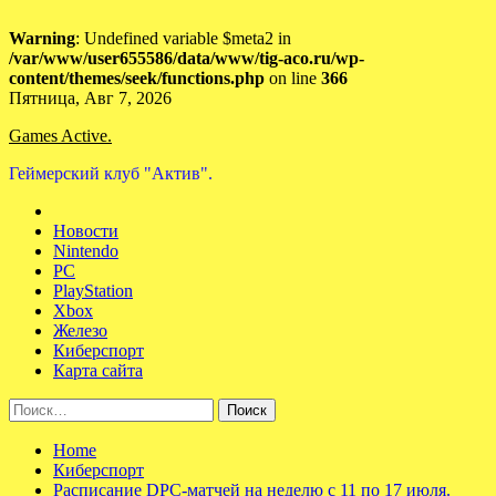
Warning
: Undefined variable $meta2 in
/var/www/user655586/data/www/tig-aco.ru/wp-
content/themes/seek/functions.php
on line
366
Skip
Пятница, Авг 7, 2026
to
Games Active.
content
Геймерский клуб "Актив".
Новости
Nintendo
PC
PlayStation
Xbox
Железо
Киберспорт
Карта сайта
Найти:
Home
Киберспорт
Расписание DPC-матчей на неделю с 11 по 17 июля.