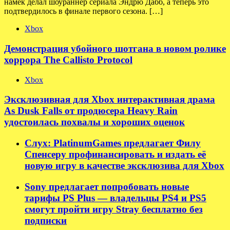
намек делал шоураннер сериала Эндрю Дабб, а теперь это
подтвердилось в финале первого сезона. […]
Xbox
Демонстрация убойного шотгана в новом ролике
хоррора The Callisto Protocol
Xbox
Эксклюзивная для Xbox интерактивная драма
As Dusk Falls от продюсера Heavy Rain
удостоилась похвалы и хороших оценок
Слух: PlatinumGames предлагает Филу
Спенсеру профинансировать и издать её
новую игру в качестве эксклюзива для Xbox
Sony предлагает попробовать новые
тарифы PS Plus — владельцы PS4 и PS5
смогут пройти игру Stray бесплатно без
подписки