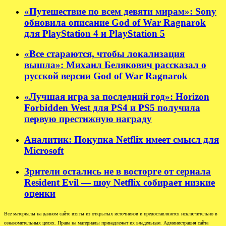
«Путешествие по всем девяти мирам»: Sony
обновила описание God of War Ragnarok
для PlayStation 4 и PlayStation 5
«Все стараются, чтобы локализация
вышла»: Михаил Белякович рассказал о
русской версии God of War Ragnarok
«Лучшая игра за последний год»: Horizon
Forbidden West для PS4 и PS5 получила
первую престижную награду
Аналитик: Покупка Netflix имеет смысл для
Microsoft
Зрители остались не в восторге от сериала
Resident Evil — шоу Netflix собирает низкие
оценки
Все материалы на данном сайте взяты из открытых источников и предоставляются исключительно в
ознакомительных целях. Права на материалы принадлежат их владельцам. Администрация сайта