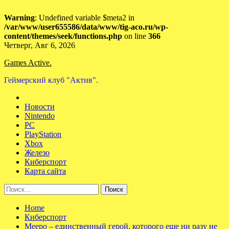
Warning
: Undefined variable $meta2 in
/var/www/user655586/data/www/tig-aco.ru/wp-
content/themes/seek/functions.php
on line
366
Skip
Четверг, Авг 6, 2026
to
Games Active.
content
Геймерский клуб "Актив".
Новости
Nintendo
PC
PlayStation
Xbox
Железо
Киберспорт
Карта сайта
Найти:
Home
Киберспорт
Meepo – единственный герой, которого еще ни разу не