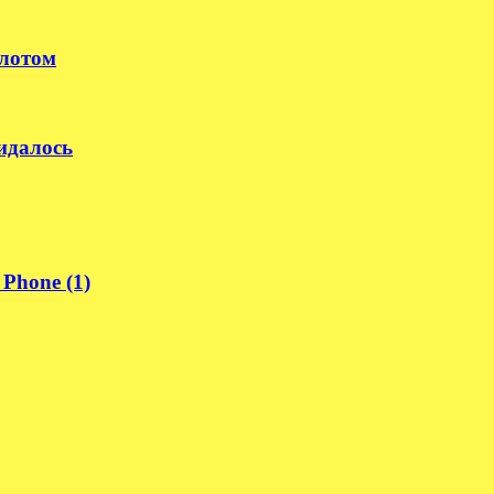
илотом
идалось
Phone (1)