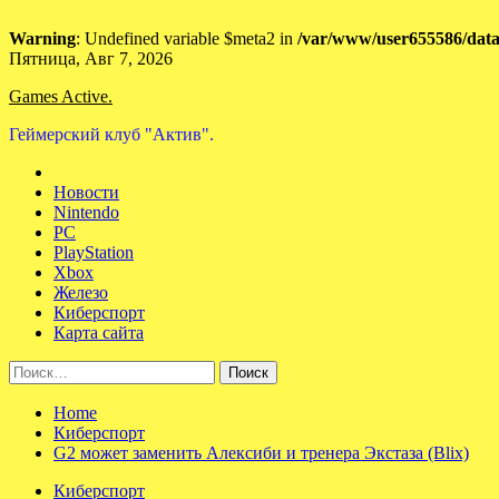
Warning
: Undefined variable $meta2 in
/var/www/user655586/data
Skip
Пятница, Авг 7, 2026
to
Games Active.
content
Геймерский клуб "Актив".
Новости
Nintendo
PC
PlayStation
Xbox
Железо
Киберспорт
Карта сайта
Найти:
Home
Киберспорт
G2 может заменить Алексиби и тренера Экстаза (Blix)
Киберспорт