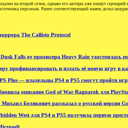
родлен на второй сезон, однако его авторы уже пишут сценарий 
сточника персонаж. Ранее соответствующий намек делал шоуран
ррора The Callisto Protocol
Dusk Falls от продюсера Heavy Rain удостоилась 
ру профинансировать и издать её новую игру в ка
S Plus — владельцы PS4 и PS5 смогут пройти игру
новила описание God of War Ragnarok для PlayStati
 Михаил Белякович рассказал о русской версии G
rbidden West для PS4 и PS5 получила первую прес
icrosoft