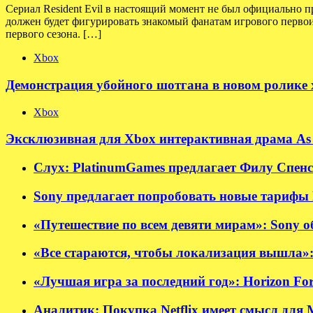
Сериал Resident Evil в настоящий момент не был официально п
должен будет фигурировать знакомый фанатам игрового первои
первого сезона. […]
Xbox
Демонстрация убойного шотгана в новом ролике хо
Xbox
Эксклюзивная для Xbox интерактивная драма As 
Слух: PlatinumGames предлагает Филу Спенсе
Sony предлагает попробовать новые тарифы P
«Путешествие по всем девяти мирам»: Sony об
«Все стараются, чтобы локализация вышла»:
«Лучшая игра за последний год»: Horizon Fo
Аналитик: Покупка Netflix имеет смысл для M