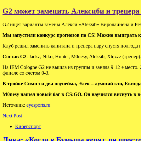
G2 может заменить Алексиби и тренера 
G2 ищет варианты замены Алекси «Aleksib» Виролайнена и Реми
Мы запустили конкурс прогнозов по CS! Можно выиграть к
Клуб решил заменить капитана и тренера пару спустя полгода 
Состав G2
: Jackz, Niko, Hunter, M0nesy, Aleksib, Xtqzzz (тренер)
На IEM Cologne G2 не вышла из группы и заняла 9-12-е место. 
финале со счетом 0-3.
В тройке Симпл и два ноунейма, Элек – лучший кэп, Екинда
M0nesy нашел новый баг в CS:GO. Он научился виснуть в в
Источник:
eyesports.ru
Next Post
Киберспорт
Лика: «Когда в Бумыча верят, он прост