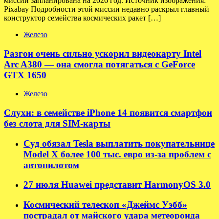
миссии запланирована на 2026 год. Источник изображения:
Pixabay Подробности этой миссии недавно раскрыл главный
конструктор семейства космических ракет […]
Железо
Разгон очень сильно ускорил видеокарту Intel
Arc A380 — она смогла потягаться с GeForce
GTX 1650
Железо
Слухи: в семействе iPhone 14 появится смартфон
без слота для SIM-карты
Суд обязал Tesla выплатить покупательнице
Model X более 100 тыс. евро из-за проблем с
автопилотом
27 июля Huawei представит HarmonyOS 3.0
Космический телескоп «Джеймс Уэбб»
пострадал от майского удара метеороида