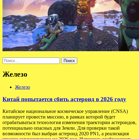
Найти:
Железо
Железо
Китай попытается сбить астероид в 2026 году
Китайское национальное космическое управление (CNSA)
планирует провести миссию, в рамках которой будет
отрабатываться технология изменения траектории астероидов,
потенциально опасных для Земли. Для проверки такой
возможности был выбран астероид 2020 PN1, а реализация