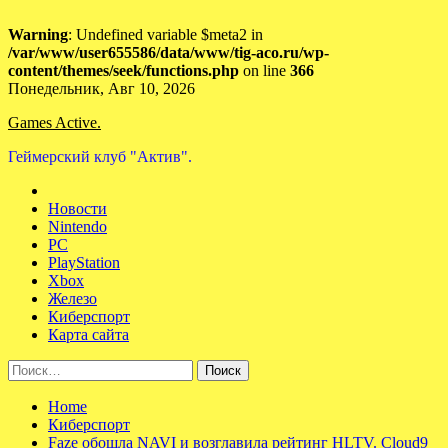
Warning
: Undefined variable $meta2 in
/var/www/user655586/data/www/tig-aco.ru/wp-
content/themes/seek/functions.php
on line
366
Skip
Понедельник, Авг 10, 2026
to
Games Active.
content
Геймерский клуб "Актив".
Новости
Nintendo
PC
PlayStation
Xbox
Железо
Киберспорт
Карта сайта
Найти:
Home
Киберспорт
Faze обошла NAVI и возглавила рейтинг HLTV. Cloud9