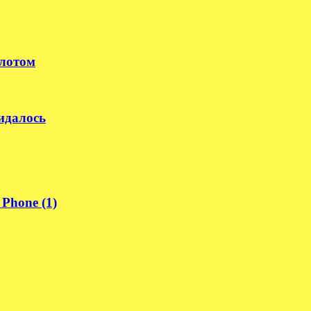
илотом
идалось
Phone (1)