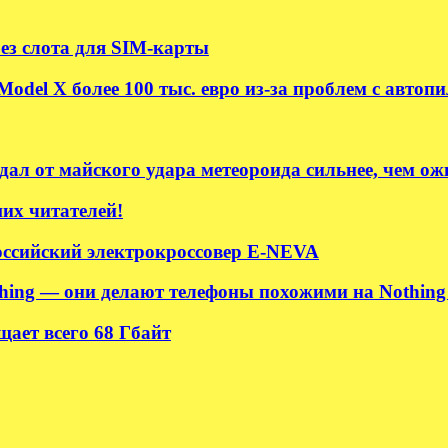
без слота для SIM-карты
odel X более 100 тыс. евро из-за проблем с автоп
ал от майского удара метеороида сильнее, чем ож
их читателей!
ссийский электрокроссовер E-NEVA
hing — они делают телефоны похожими на Nothing 
ает всего 68 Гбайт