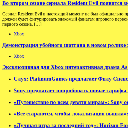
Во втором сезоне сериала Resident Evil появится
Сериал Resident Evil в настоящий момент не был официально п
должен будет фигурировать знакомый фанатам игрового первои
первого сезона. […]
Xbox
Демонстрация убойного шотгана в новом ролике хо
Xbox
Эксклюзивная для Xbox интерактивная драма As 
Слух: PlatinumGames предлагает Филу Спенсе
Sony предлагает попробовать новые тарифы P
«Путешествие по всем девяти мирам»: Sony об
«Все стараются, чтобы локализация вышла»:
«Лучшая игра за последний год»: Horizon Fo