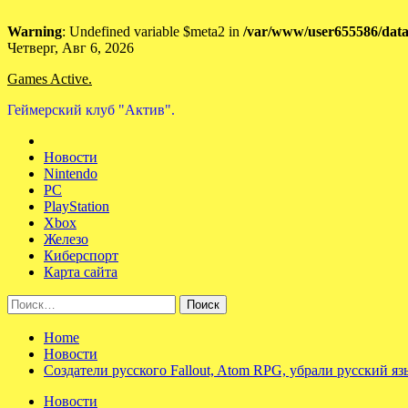
Warning
: Undefined variable $meta2 in
/var/www/user655586/data
Skip
Четверг, Авг 6, 2026
to
Games Active.
content
Геймерский клуб "Актив".
Новости
Nintendo
PC
PlayStation
Xbox
Железо
Киберспорт
Карта сайта
Найти:
Home
Новости
Создатели русского Fallout, Atom RPG, убрали русский яз
Новости