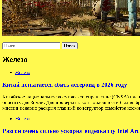
Найти:
Железо
Железо
Китай попытается сбить астероид в 2026 году
Китайское национальное космическое управление (CNSA) плани
опасных для Земли. Для проверки такой возможности был выбр
миссии недавно раскрыл главный конструктор семейства косми
Железо
Разгон очень сильно ускорил видеокарту Intel Ar