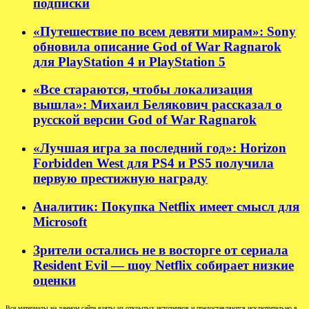
подписки
«Путешествие по всем девяти мирам»: Sony
обновила описание God of War Ragnarok
для PlayStation 4 и PlayStation 5
«Все стараются, чтобы локализация
вышла»: Михаил Белякович рассказал о
русской версии God of War Ragnarok
«Лучшая игра за последний год»: Horizon
Forbidden West для PS4 и PS5 получила
первую престижную награду
Аналитик: Покупка Netflix имеет смысл для
Microsoft
Зрители остались не в восторге от сериала
Resident Evil — шоу Netflix собирает низкие
оценки
Все материалы на данном сайте взяты из открытых источников и предоставляются исключительно в