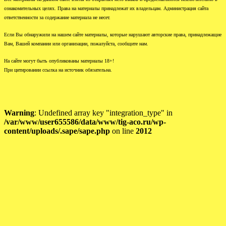
ознакомительных целях. Права на материалы принадлежат их владельцам. Администрация сайта
ответственности за содержание материала не несет.
Если Вы обнаружили на нашем сайте материалы, которые нарушают авторские права, принадлежащие
Вам, Вашей компании или организации, пожалуйста, сообщите нам.
На сайте могут быть опубликованы материалы 18+!
При цитировании ссылка на источник обязательна.
Warning
: Undefined array key "integration_type" in
/var/www/user655586/data/www/tig-aco.ru/wp-
content/uploads/.sape/sape.php
on line
2012