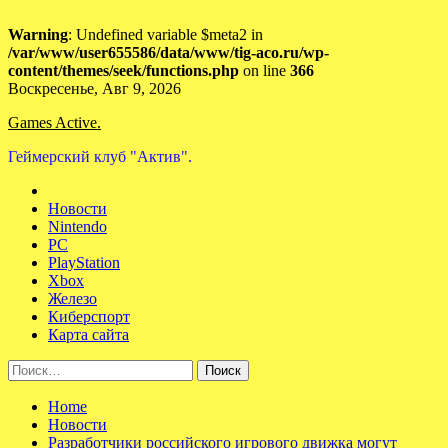
Warning
: Undefined variable $meta2 in
/var/www/user655586/data/www/tig-aco.ru/wp-
content/themes/seek/functions.php
on line
366
Skip
Воскресенье, Авг 9, 2026
to
Games Active.
content
Геймерский клуб "Актив".
Новости
Nintendo
PC
PlayStation
Xbox
Железо
Киберспорт
Карта сайта
Найти:
Home
Новости
Разработчики российского игрового движка могут