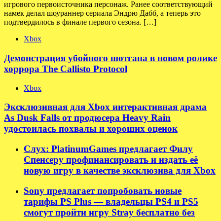
игрового первоисточника персонаж. Ранее соответствующий
намек делал шоураннер сериала Эндрю Дабб, а теперь это
подтвердилось в финале первого сезона. […]
Xbox
Демонстрация убойного шотгана в новом ролике
хоррора The Callisto Protocol
Xbox
Эксклюзивная для Xbox интерактивная драма
As Dusk Falls от продюсера Heavy Rain
удостоилась похвалы и хороших оценок
Слух: PlatinumGames предлагает Филу
Спенсеру профинансировать и издать её
новую игру в качестве эксклюзива для Xbox
Sony предлагает попробовать новые
тарифы PS Plus — владельцы PS4 и PS5
смогут пройти игру Stray бесплатно без