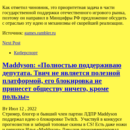
Как отметил чиновник, это приоритетная задача в части
государственной поддержки отечественного игрового рынка,
поэтому он направил в Минцифры РФ предложение обсудить
с отраслью эту идею и механизмы её скорейшей реализации.
Источник:
games.rambler.ru
Next Post
Киберспорт
Maddyson: «Полностью поддерживаю
депутата. Твич не является полезной
платформой, его блокировка не
принесет обществу ничего, кроме
пользы»
Вт Июл 12 , 2022
Стример, блогер и бывший член партии ЛДПР Maddyson
поддержал идею о блокировке Twitch. Участвуй в конкурсе
прогнозистов и забирай топовые скины в CS! Есть даже ножи
и перчатки Илья «Maddyson» Давыдов прокомментировал