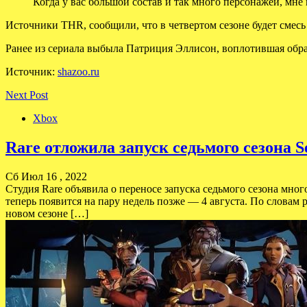
Когда у вас большой состав и так много персонажей, мне
Источники THR, сообщили, что в четвертом сезоне будет смесь
Ранее из сериала выбыла Патриция Эллисон, воплотившая образ
Источник:
shazoo.ru
Next Post
Xbox
Rare отложила запуск седьмого сезона Se
Сб Июл 16 , 2022
Студия Rare объявила о переносе запуска седьмого сезона мно
теперь появится на пару недель позже — 4 августа. По словам
новом сезоне […]