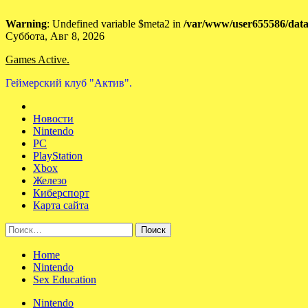
Warning
: Undefined variable $meta2 in
/var/www/user655586/data
Skip
Суббота, Авг 8, 2026
to
Games Active.
content
Геймерский клуб "Актив".
Новости
Nintendo
PC
PlayStation
Xbox
Железо
Киберспорт
Карта сайта
Найти:
Home
Nintendo
Sex Education
Nintendo