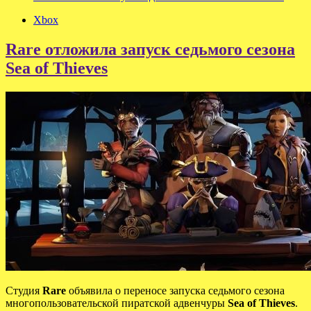
Xbox
Rare отложила запуск седьмого сезона
Sea of Thieves
Студия
Rare
объявила о переносе запуска седьмого сезона
многопользовательской пиратской адвенчуры
Sea of Thieves
.