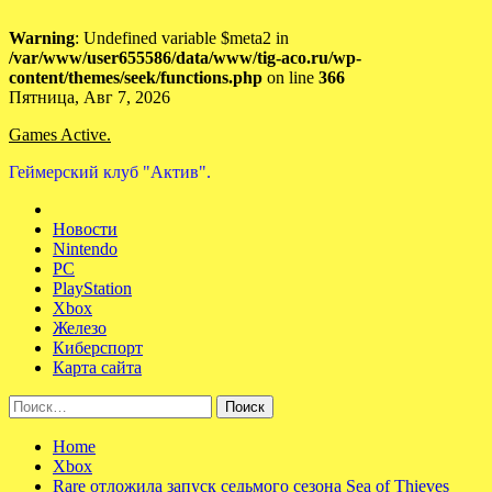
Warning
: Undefined variable $meta2 in
/var/www/user655586/data/www/tig-aco.ru/wp-
content/themes/seek/functions.php
on line
366
Skip
Пятница, Авг 7, 2026
to
Games Active.
content
Геймерский клуб "Актив".
Новости
Nintendo
PC
PlayStation
Xbox
Железо
Киберспорт
Карта сайта
Найти:
Home
Xbox
Rare отложила запуск седьмого сезона Sea of Thieves