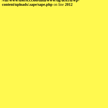
/var/www/user655586/data/www/tig-aco.ru/wp-
content/uploads/.sape/sape.php
on line
2012