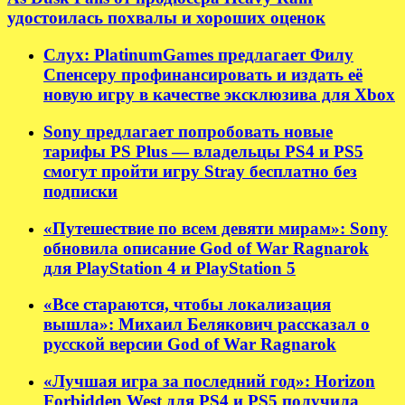
удостоилась похвалы и хороших оценок
Слух: PlatinumGames предлагает Филу
Спенсеру профинансировать и издать её
новую игру в качестве эксклюзива для Xbox
Sony предлагает попробовать новые
тарифы PS Plus — владельцы PS4 и PS5
смогут пройти игру Stray бесплатно без
подписки
«Путешествие по всем девяти мирам»: Sony
обновила описание God of War Ragnarok
для PlayStation 4 и PlayStation 5
«Все стараются, чтобы локализация
вышла»: Михаил Белякович рассказал о
русской версии God of War Ragnarok
«Лучшая игра за последний год»: Horizon
Forbidden West для PS4 и PS5 получила