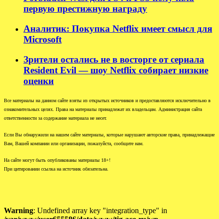
первую престижную награду
Аналитик: Покупка Netflix имеет смысл для
Microsoft
Зрители остались не в восторге от сериала
Resident Evil — шоу Netflix собирает низкие
оценки
Все материалы на данном сайте взяты из открытых источников и предоставляются исключительно в
ознакомительных целях. Права на материалы принадлежат их владельцам. Администрация сайта
ответственности за содержание материала не несет.
Если Вы обнаружили на нашем сайте материалы, которые нарушают авторские права, принадлежащие
Вам, Вашей компании или организации, пожалуйста, сообщите нам.
На сайте могут быть опубликованы материалы 18+!
При цитировании ссылка на источник обязательна.
Warning
: Undefined array key "integration_type" in