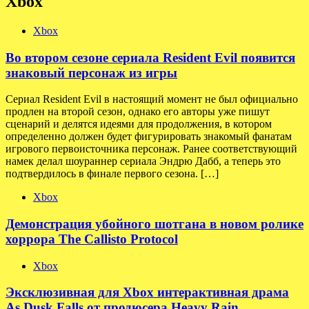
Xbox
Xbox
Во втором сезоне сериала Resident Evil появится
знаковый персонаж из игры
Сериал Resident Evil в настоящий момент не был официально
продлен на второй сезон, однако его авторы уже пишут
сценарий и делятся идеями для продолжения, в котором
определенно должен будет фигурировать знакомый фанатам
игрового первоисточника персонаж. Ранее соответствующий
намек делал шоураннер сериала Эндрю Дабб, а теперь это
подтвердилось в финале первого сезона. […]
Xbox
Демонстрация убойного шотгана в новом ролике
хоррора The Callisto Protocol
Xbox
Эксклюзивная для Xbox интерактивная драма
As Dusk Falls от продюсера Heavy Rain