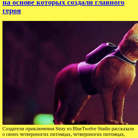
на основе которых создали главного
героя
Создатели приключения Stray из BlueTwelve Studio рассказали
о своих четвероногих питомцах, четвероногих питомцах,