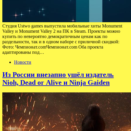
Студия Ustwo games выпустила мобильные хиты Monument
Valley и Monument Valley 2 на ПК в Steam. Проекты можно
купить по невероятно демократичным ценам как по
раздельности, так и в одном наборе с приличной скидкой:
Фото: Чемпионат.comЧемпионат.com Оба проекта
адаптированы под…
Новости
Из России внезапно ушёл издатель
Nioh, Dead or Alive и Ninja Gaiden