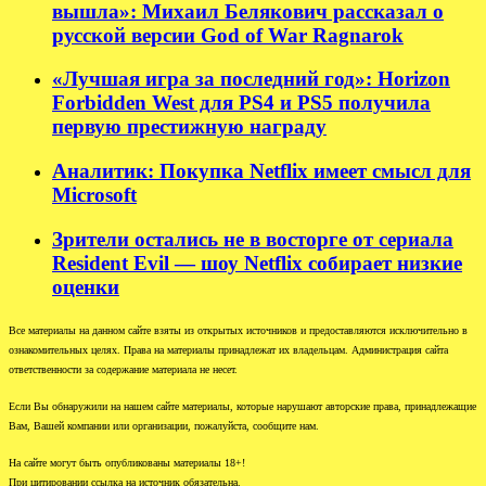
вышла»: Михаил Белякович рассказал о
русской версии God of War Ragnarok
«Лучшая игра за последний год»: Horizon
Forbidden West для PS4 и PS5 получила
первую престижную награду
Аналитик: Покупка Netflix имеет смысл для
Microsoft
Зрители остались не в восторге от сериала
Resident Evil — шоу Netflix собирает низкие
оценки
Все материалы на данном сайте взяты из открытых источников и предоставляются исключительно в
ознакомительных целях. Права на материалы принадлежат их владельцам. Администрация сайта
ответственности за содержание материала не несет.
Если Вы обнаружили на нашем сайте материалы, которые нарушают авторские права, принадлежащие
Вам, Вашей компании или организации, пожалуйста, сообщите нам.
На сайте могут быть опубликованы материалы 18+!
При цитировании ссылка на источник обязательна.