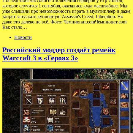
Последствия массового отключения серверов у игр Ubisoft,
которое случится 1 сентября, оказались куда масштабнее. Мы
уже слышали про невозможность играть в мультиплеер и даже
запрет запускать купленную Assassin's Creed: Liberation. Но
даже это далеко не всё. Фото: Чемпионат.comЧемпионат.com
Как стало…
Новости
Российский моддер создаёт ремейк
Warcraft 3 в «Героях 3»