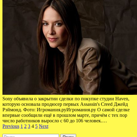
Sony объявила о закрытии сделки по покупке студии Haven,
которую основала продюсер первых Assassin's Creed Джейд
Рэймонд. Фото: Игромания.руИгромания.ру О самой сделке
впервые сообщили ещё в прошлом марте, причём с тех пор
число работников выросло с 60 до 106 человек.…
Пагинация
Previous
1
2
3
4
5
Next
записей
Найти: