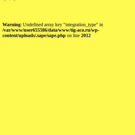
Warning
: Undefined array key "integration_type" in
/var/www/user655586/data/www/tig-aco.ru/wp-
content/uploads/.sape/sape.php
on line
2012