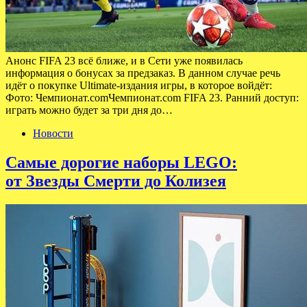
Анонс FIFA 23 всё ближе, и в Сети уже появилась
информация о бонусах за предзаказ. В данном случае речь
идёт о покупке Ultimate-издания игры, в которое войдёт:
Фото: Чемпионат.comЧемпионат.com FIFA 23. Ранний доступ:
играть можно будет за три дня до…
Новости
Самые дорогие наборы LEGO:
от Звезды Смерти до Колизея