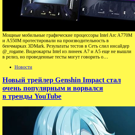
Мощные мобильные графические процессоры Intel Arc A770M
и A550M протестировали на производительность в
бенчмарках 3DMark. Результаты тестов в Сеть слил инсайдер
@_rogame. Видеокарты Intel из линеек A7 и A5 еще не вышли
в релиз, но проведенные тесты могут говорить о…
Новости
Новый трейлер Genshin Impact стал
очень популярным и ворвался
в тренды YouTube