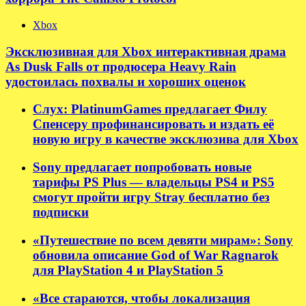
Xbox
Эксклюзивная для Xbox интерактивная драма
As Dusk Falls от продюсера Heavy Rain
удостоилась похвалы и хороших оценок
Слух: PlatinumGames предлагает Филу
Спенсеру профинансировать и издать её
новую игру в качестве эксклюзива для Xbox
Sony предлагает попробовать новые
тарифы PS Plus — владельцы PS4 и PS5
смогут пройти игру Stray бесплатно без
подписки
«Путешествие по всем девяти мирам»: Sony
обновила описание God of War Ragnarok
для PlayStation 4 и PlayStation 5
«Все стараются, чтобы локализация