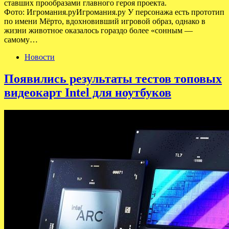
ставших прообразами главного героя проекта.
Фото: Игромания.руИгромания.ру У персонажа есть прототип
по имени Мёрто, вдохновивший игровой образ, однако в
жизни животное оказалось гораздо более «сонным —
самому…
Новости
Появились результаты тестов топовых
видеокарт Intel для ноутбуков