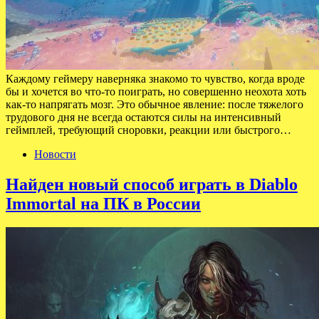
Каждому геймеру наверняка знакомо то чувство, когда вроде
бы и хочется во что-то поиграть, но совершенно неохота хоть
как-то напрягать мозг. Это обычное явление: после тяжелого
трудового дня не всегда остаются силы на интенсивный
геймплей, требующий сноровки, реакции или быстрого…
Новости
Найден новый способ играть в Diablo
Immortal на ПК в России