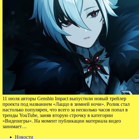
11 июля авторы Genshin Impact выпустили новый трейлер
проекта под названием «Лаццо в зимней ночи». Ролик стал
настолько популярен, что всего за несколько часов попал в
тренды YouTube, заняв вторую строчку в категории
«Видеоигры». На момент публикации материала видео
занимает…
Новости