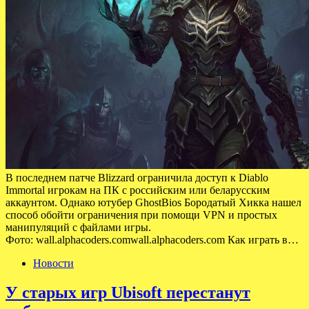
В последнем патче Blizzard ограничила доступ к Diablo
Immortal игрокам на ПК с российским или беларусским
аккаунтом. Однако ютубер GhostBios Бородатый Хикка нашел
способ обойти ограничения при помощи VPN и простых
манипуляций с файлами игры.
Фото: wall.alphacoders.comwall.alphacoders.com Как играть в…
Новости
У старых игр Ubisoft перестанут