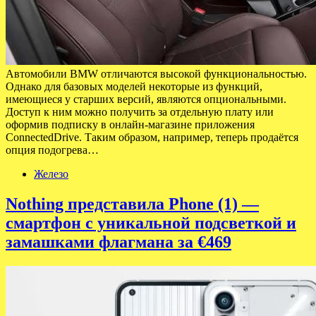
Автомобили BMW отличаются высокой функциональностью.
Однако для базовых моделей некоторые из функций,
имеющиеся у старших версий, являются опциональными.
Доступ к ним можно получить за отдельную плату или
оформив подписку в онлайн-магазине приложения
ConnectedDrive. Таким образом, например, теперь продаётся
опция подогрева…
Железо
Nothing представила Phone (1) —
смартфон с уникальной подсветкой и
замашками флагмана за €469