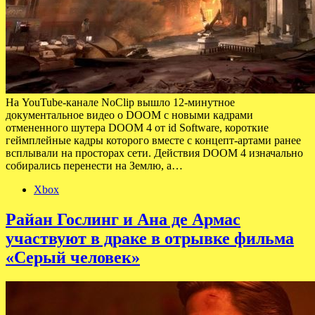
На YouTube-канале NoClip вышло 12-минутное
документальное видео о DOOM с новыми кадрами
отмененного шутера DOOM 4 от id Software, короткие
геймплейные кадры которого вместе с концепт-артами ранее
всплывали на просторах сети. Действия DOOM 4 изначально
собирались перенести на Землю, а…
Xbox
Райан Гослинг и Ана де Армас
участвуют в драке в отрывке фильма
«Серый человек»