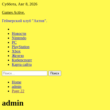
Skip
Суббота, Авг 8, 2026
to
Games Active.
content
Геймерский клуб "Актив".
Новости
Nintendo
PC
PlayStation
Xbox
Железо
Киберспорт
Карта сайта
Найти:
Home
admin
Page 22
admin