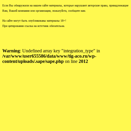
Если Вы обнаружили на нашем сайте материалы, которые нарушают авторские права, принадлежащие
Вам, Вашей компании или организации, пожалуйста, сообщите нам.
На сайте могут быть опубликованы материалы 18+!
При цитировании ссылка на источник обязательна.
Warning
: Undefined array key "integration_type" in
/var/www/user655586/data/www/tig-aco.ru/wp-
content/uploads/.sape/sape.php
on line
2012