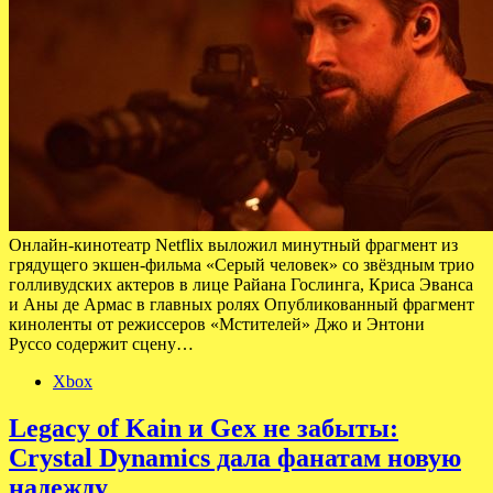
Онлайн-кинотеатр Netflix выложил минутный фрагмент из
грядущего экшен-фильма «Серый человек» со звёздным трио
голливудских актеров в лице Райана Гослинга, Криса Эванса
и Аны де Армас в главных ролях Опубликованный фрагмент
киноленты от режиссеров «Мстителей» Джо и Энтони
Руссо содержит сцену…
Xbox
Legacy of Kain и Gex не забыты:
Crystal Dynamics дала фанатам новую
надежду