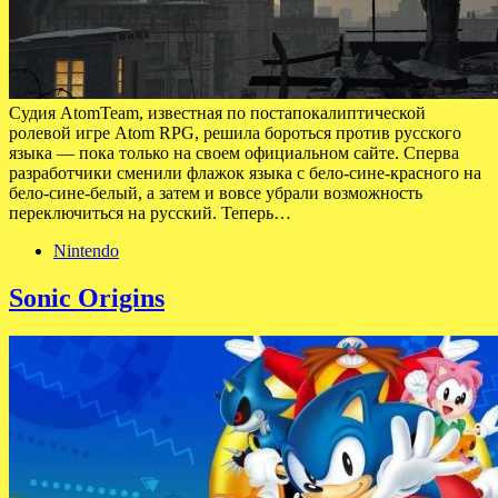
Судия AtomTeam, известная по постапокалиптической
ролевой игре Atom RPG, решила бороться против русского
языка — пока только на своем официальном сайте. Сперва
разработчики сменили флажок языка с бело-сине-красного на
бело-сине-белый, а затем и вовсе убрали возможность
переключиться на русский. Теперь…
Nintendo
Sonic Origins