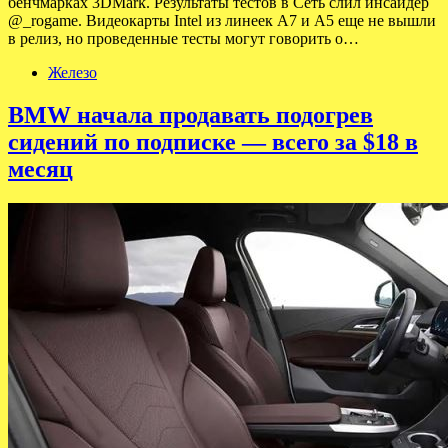
бенчмарках 3DMark. Результаты тестов в Сеть слил инсайдер
@_rogame. Видеокарты Intel из линеек A7 и A5 еще не вышли
в релиз, но проведенные тесты могут говорить о…
Железо
BMW начала продавать подогрев
сидений по подписке — всего за $18 в
месяц