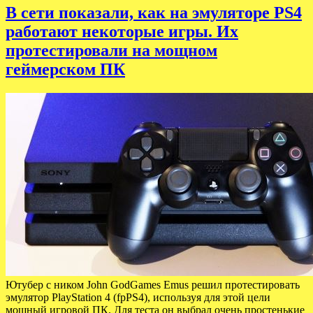
В сети показали, как на эмуляторе PS4
работают некоторые игры. Их
протестировали на мощном
геймерском ПК
Ютубер с ником John GodGames Emus решил протестировать
эмулятор PlayStation 4 (fpPS4), используя для этой цели
мощный игровой ПК. Для теста он выбрал очень простенькие