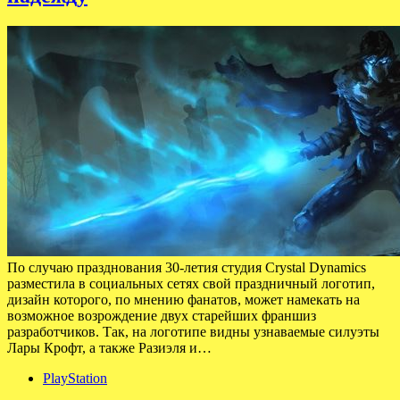
По случаю празднования 30-летия студия Crystal Dynamics
разместила в социальных сетях свой праздничный логотип,
дизайн которого, по мнению фанатов, может намекать на
возможное возрождение двух старейших франшиз
разработчиков. Так, на логотипе видны узнаваемые силуэты
Лары Крофт, а также Разиэля и…
PlayStation