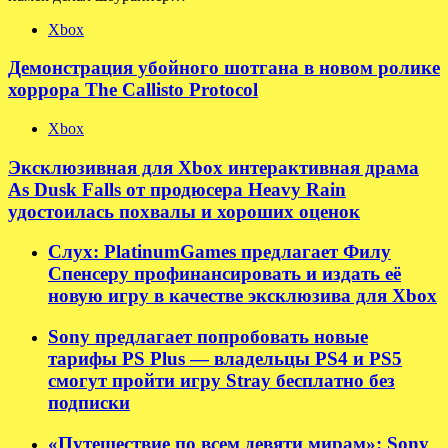
Xbox
Демонстрация убойного шотгана в новом ролике
хоррора The Callisto Protocol
Xbox
Эксклюзивная для Xbox интерактивная драма
As Dusk Falls от продюсера Heavy Rain
удостоилась похвалы и хороших оценок
Слух: PlatinumGames предлагает Филу
Спенсеру профинансировать и издать её
новую игру в качестве эксклюзива для Xbox
Sony предлагает попробовать новые
тарифы PS Plus — владельцы PS4 и PS5
смогут пройти игру Stray бесплатно без
подписки
«Путешествие по всем девяти мирам»: Sony