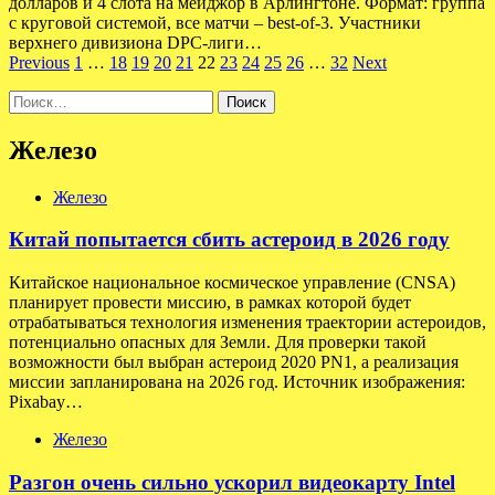
долларов и 4 слота на мейджор в Арлингтоне. Формат: группа
с круговой системой, все матчи – best-of-3. Участники
верхнего дивизиона DPC-лиги…
Пагинация
Previous
1
…
18
19
20
21
22
23
24
25
26
…
32
Next
записей
Найти:
Железо
Железо
Китай попытается сбить астероид в 2026 году
Китайское национальное космическое управление (CNSA)
планирует провести миссию, в рамках которой будет
отрабатываться технология изменения траектории астероидов,
потенциально опасных для Земли. Для проверки такой
возможности был выбран астероид 2020 PN1, а реализация
миссии запланирована на 2026 год. Источник изображения:
Pixabay…
Железо
Разгон очень сильно ускорил видеокарту Intel