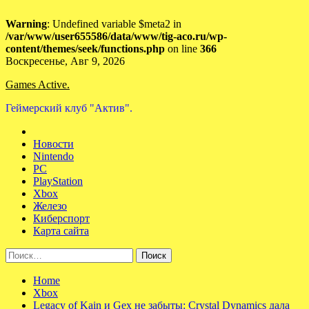
Warning
: Undefined variable $meta2 in
/var/www/user655586/data/www/tig-aco.ru/wp-
content/themes/seek/functions.php
on line
366
Skip
Воскресенье, Авг 9, 2026
to
Games Active.
content
Геймерский клуб "Актив".
Новости
Nintendo
PC
PlayStation
Xbox
Железо
Киберспорт
Карта сайта
Найти:
Home
Xbox
Legacy of Kain и Gex не забыты: Crystal Dynamics дала