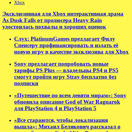
Xbox
Эксклюзивная для Xbox интерактивная драма
As Dusk Falls от продюсера Heavy Rain
удостоилась похвалы и хороших оценок
Слух: PlatinumGames предлагает Филу
Спенсеру профинансировать и издать её
новую игру в качестве эксклюзива для Xbox
Sony предлагает попробовать новые
тарифы PS Plus — владельцы PS4 и PS5
смогут пройти игру Stray бесплатно без
подписки
«Путешествие по всем девяти мирам»: Sony
обновила описание God of War Ragnarok
для PlayStation 4 и PlayStation 5
«Все стараются, чтобы локализация
вышла»: Михаил Белякович рассказал о