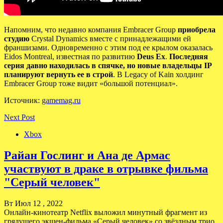
Напомним, что недавно компания Embracer Group
приобрела
студию
Crystal Dynamics вместе с принадлежащими ей
франшизами. Одновременно с этим под ее крылом оказалась
Eidos Montreal, известная по развитию
Deus Ex
.
Последняя
серия давно находилась в спячке, но новые владельцы IP
планируют вернуть ее в строй
. В Legacy of Kain холдинг
Embracer Group тоже видит «большой потенциал».
Источник:
gamemag.ru
Next Post
Xbox
Райан Гослинг и Ана де Армас
участвуют в драке в отрывке фильма
"Серый человек"
Вт Июл 12 , 2022
Онлайн-кинотеатр Netflix выложил минутный фрагмент из
грядущего экшен-фильма «Серый человек» со звёздным трио