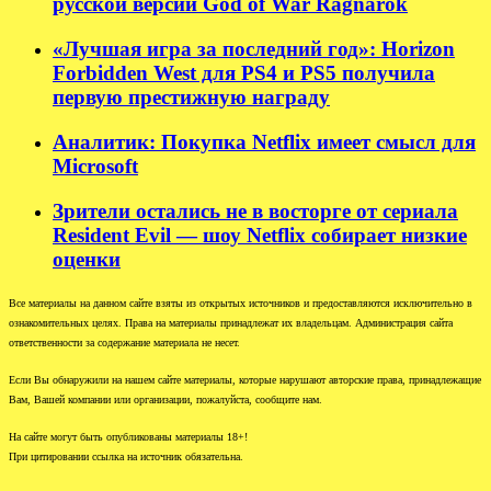
русской версии God of War Ragnarok
«Лучшая игра за последний год»: Horizon
Forbidden West для PS4 и PS5 получила
первую престижную награду
Аналитик: Покупка Netflix имеет смысл для
Microsoft
Зрители остались не в восторге от сериала
Resident Evil — шоу Netflix собирает низкие
оценки
Все материалы на данном сайте взяты из открытых источников и предоставляются исключительно в
ознакомительных целях. Права на материалы принадлежат их владельцам. Администрация сайта
ответственности за содержание материала не несет.
Если Вы обнаружили на нашем сайте материалы, которые нарушают авторские права, принадлежащие
Вам, Вашей компании или организации, пожалуйста, сообщите нам.
На сайте могут быть опубликованы материалы 18+!
При цитировании ссылка на источник обязательна.