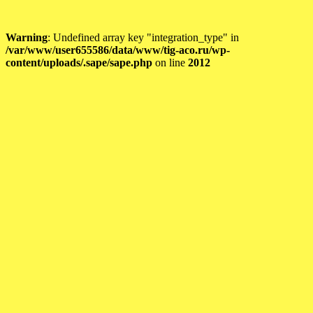
Warning
: Undefined array key "integration_type" in
/var/www/user655586/data/www/tig-aco.ru/wp-
content/uploads/.sape/sape.php
on line
2012