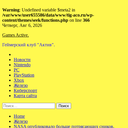
Warning
: Undefined variable $meta2 in
/var/www/user655586/data/www/tig-aco.ru/wp-
content/themes/seek/functions.php
on line
366
Skip
Четверг, Авг 6, 2026
to
Games Active.
content
Геймерский клуб "Актив".
Новости
Nintendo
PC
PlayStation
Xbox
Железо
Киберспорт
Карта сайта
Найти:
Home
Железо
NASA опубликовало больше потрясающих сников,