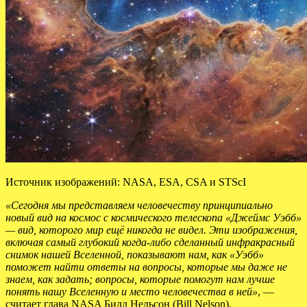
Источник изображений: NASA, ESA, CSA и STScI
«Сегодня мы представляем человечеству принципиально
новый вид на космос с космического телескопа «Джеймс Уэбб»
— вид, которого мир ещё никогда не видел. Эти изображения,
включая самый глубокий когда-либо сделанный инфракрасный
снимок нашей Вселенной, показывают нам, как «Уэбб»
поможет найти ответы на вопросы, которые мы даже не
знаем, как задать; вопросы, которые помогут нам лучше
понять нашу Вселенную и место человечества в ней»
, —
считает глава NASA Билл Нельсон (Bill Nelson).