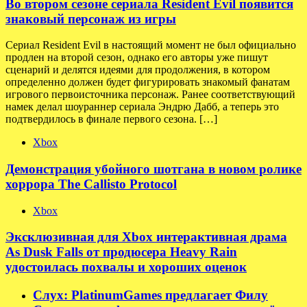
Во втором сезоне сериала Resident Evil появится
знаковый персонаж из игры
Сериал Resident Evil в настоящий момент не был официально
продлен на второй сезон, однако его авторы уже пишут
сценарий и делятся идеями для продолжения, в котором
определенно должен будет фигурировать знакомый фанатам
игрового первоисточника персонаж. Ранее соответствующий
намек делал шоураннер сериала Эндрю Дабб, а теперь это
подтвердилось в финале первого сезона. […]
Xbox
Демонстрация убойного шотгана в новом ролике
хоррора The Callisto Protocol
Xbox
Эксклюзивная для Xbox интерактивная драма
As Dusk Falls от продюсера Heavy Rain
удостоилась похвалы и хороших оценок
Слух: PlatinumGames предлагает Филу