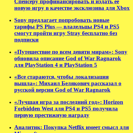
Спенсеру профинансировать и издать её
новую игру в качестве эксклюзива для Xbox
Sony предлагает попробовать новые
тарифы PS Plus — владельцы PS4 и PS5
смогут пройти игру Stray бесплатно без
подписки
«Путешествие по всем девяти мирам»: Sony
обновила описание God of War Ragnarok
для PlayStation 4 и PlayStation 5
«Все стараются, чтобы локализация
вышла»: Михаил Белякович рассказал о
русской версии God of War Ragnarok
«Лучшая игра за последний год»: Horizon
Forbidden West для PS4 и PS5 получила
первую престижную награду
Аналитик: Покупка Netflix имеет смысл для