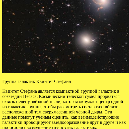
Группа галактик Квинтет Стефана
Квинтет Стефана является компактной группой галактик в
созвездии Пегаса. Космический телескоп сумел прорваться
сквозь пелену звёздной пыли, которая окружает центр одной
из галактик группы, чтобы рассмотреть состав газа вблизи
расположенной там сверхмассивной чёрной дыры. Эти
данные помогут учёным оценить, как взаимодействующие
галактики провоцируют звёздообразование друг в друге и как
происходит возмущение газа в этих галактиках.