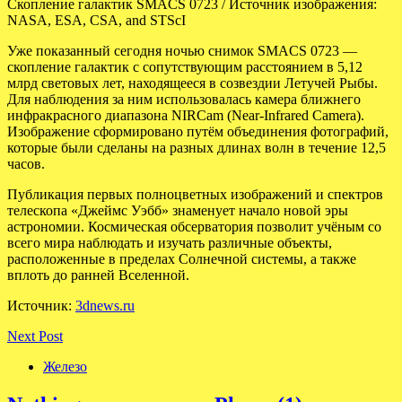
Скопление галактик SMACS 0723 / Источник изображения:
NASA, ESA, CSA, and STScI
Уже показанный сегодня ночью снимок SMACS 0723 —
скопление галактик с сопутствующим расстоянием в 5,12
млрд световых лет, находящееся в созвездии Летучей Рыбы.
Для наблюдения за ним использовалась камера ближнего
инфракрасного диапазона NIRCam (Near-Infrared Camera).
Изображение сформировано путём объединения фотографий,
которые были сделаны на разных длинах волн в течение 12,5
часов.
Публикация первых полноцветных изображений и спектров
телескопа «Джеймс Уэбб» знаменует начало новой эры
астрономии. Космическая обсерватория позволит учёным со
всего мира наблюдать и изучать различные объекты,
расположенные в пределах Солнечной системы, а также
вплоть до ранней Вселенной.
Источник:
3dnews.ru
Next Post
Железо