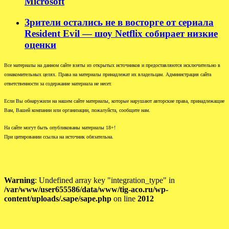
Microsoft
Зрители остались не в восторге от сериала
Resident Evil — шоу Netflix собирает низкие
оценки
Все материалы на данном сайте взяты из открытых источников и предоставляются исключительно в
ознакомительных целях. Права на материалы принадлежат их владельцам. Администрация сайта
ответственности за содержание материала не несет.
Если Вы обнаружили на нашем сайте материалы, которые нарушают авторские права, принадлежащие
Вам, Вашей компании или организации, пожалуйста, сообщите нам.
На сайте могут быть опубликованы материалы 18+!
При цитировании ссылка на источник обязательна.
Warning
: Undefined array key "integration_type" in
/var/www/user655586/data/www/tig-aco.ru/wp-
content/uploads/.sape/sape.php
on line
2012