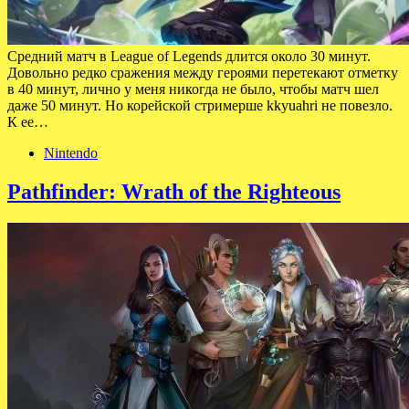
Средний матч в League of Legends длится около 30 минут.
Довольно редко сражения между героями перетекают отметку
в 40 минут, лично у меня никогда не было, чтобы матч шел
даже 50 минут. Но корейской стримерше kkyuahri не повезло.
К ее…
Nintendo
Pathfinder: Wrath of the Righteous