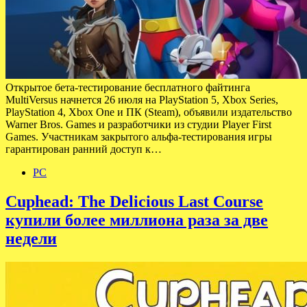
Открытое бета-тестирование бесплатного файтинга
MultiVersus начнется 26 июля на PlayStation 5, Xbox Series,
PlayStation 4, Xbox One и ПК (Steam), объявили издательство
Warner Bros. Games и разработчики из студии Player First
Games. Участникам закрытого альфа-тестирования игры
гарантирован ранний доступ к…
PC
Cuphead: The Delicious Last Course
купили более миллиона раза за две
недели