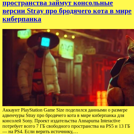
пространства займут консольные
версии Stray про бродячего кота в мире
киберпанка
Аккаунт PlayStation Game Size поделился данными о размере
адвенчуры Stray про бродячего кота в мире киберпанка для
консолей Sony. Проект издательства Annapurna Interactive
потребует всего 7 ГБ свободного пространства на PS5 и 13 ГБ
— на PS4. Если верить источнику,…