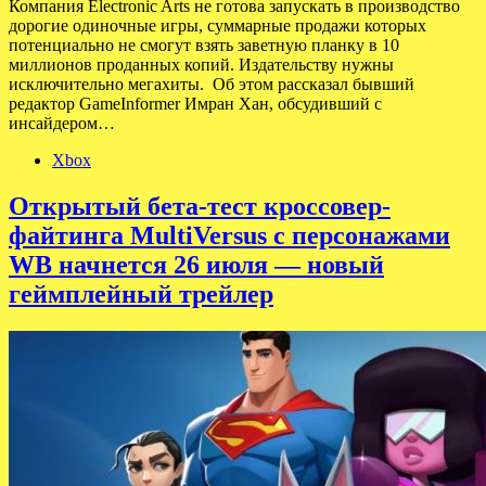
Компания Electronic Arts не готова запускать в производство
дорогие одиночные игры, суммарные продажи которых
потенциально не смогут взять заветную планку в 10
миллионов проданных копий. Издательству нужны
исключительно мегахиты. Об этом рассказал бывший
редактор GameInformer Имран Хан, обсудивший с
инсайдером…
Xbox
Открытый бета-тест кроссовер-
файтинга MultiVersus с персонажами
WB начнется 26 июля — новый
геймплейный трейлер