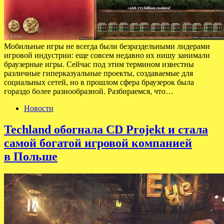
Мобильные игры не всегда были безраздельными лидерами
игровой индустрии: еще совсем недавно их нишу занимали
браузерные игры. Сейчас под этим термином известны
различные гиперказуальные проекты, создаваемые для
социальных сетей, но в прошлом сфера браузерок была
гораздо более разнообразной. Разбираемся, что…
Новости
Techland обогнала CD Projekt и стала
самой богатой игровой компанией
в Польше