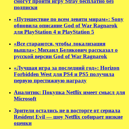
смогут пройти игру Stray бесплатно без
подписки
«Путешествие по всем девяти мирам»: Sony
обновила описание God of War Ragnarok
для PlayStation 4 и PlayStation 5
«Все стараются, чтобы локализация
вышла»: Михаил Белякович рассказал о
русской версии God of War Ragnarok
«Лучшая игра за последний год»: Horizon
Forbidden West для PS4 и PS5 получила
первую престижную награду
Аналитик: Покупка Netflix имеет смысл для
Microsoft
Зрители остались не в восторге от сериала
Resident Evil — шоу Netflix собирает низкие
оценки