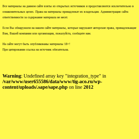
Все материалы на данном сайте взяты из открытых источников и предоставляются исключительно в
ознакомительных целях. Права на материалы принадлежат их владельцам. Администрация сайта
ответственности за содержание материала не несет.
Если Вы обнаружили на нашем сайте материалы, которые нарушают авторские права, принадлежащие
Вам, Вашей компании или организации, пожалуйста, сообщите нам.
На сайте могут быть опубликованы материалы 18+!
При цитировании ссылка на источник обязательна.
Warning
: Undefined array key "integration_type" in
/var/www/user655586/data/www/tig-aco.ru/wp-
content/uploads/.sape/sape.php
on line
2012