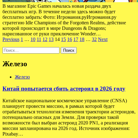
В магазине Epic Games началась новая раздача двух
бесплатных игр. В течение недели здесь можно будет
бесплатно забрать: Фото: Игромания.руИгромания.ру
стратегию Idle Champions of the Forgotten Realms, действие
которой происходит в мире Dungeons & Dragons;
нарисованное от руки приключение Wonder…
Пагинация
Previous
1
…
10
11
12
13
14
15
16
17
18
…
32
Next
записей
Найти:
Железо
Железо
Китай попытается сбить астероид в 2026 году
Китайское национальное космическое управление (CNSA)
планирует провести миссию, в рамках которой будет
отрабатываться технология изменения траектории астероидов,
потенциально опасных для Земли. Для проверки такой
возможности был выбран астероид 2020 PN1, а реализация
миссии запланирована на 2026 год. Источник изображения:
Pixabay…