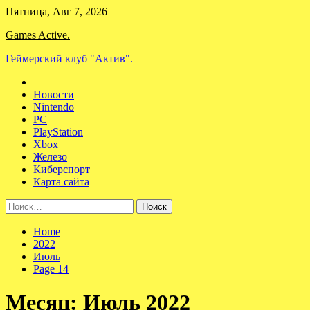
Skip
Пятница, Авг 7, 2026
to
Games Active.
content
Геймерский клуб "Актив".
Новости
Nintendo
PC
PlayStation
Xbox
Железо
Киберспорт
Карта сайта
Найти:
Home
2022
Июль
Page 14
Месяц:
Июль 2022