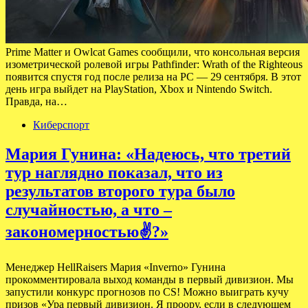
Prime Matter и Owlcat Games сообщили, что консольная версия
изометрической ролевой игры Pathfinder: Wrath of the Righteous
появится спустя год после релиза на PC — 29 сентября. В этот
день игра выйдет на PlayStation, Xbox и Nintendo Switch.
Правда, на…
Киберспорт
Мария Гунина: «Надеюсь, что третий
тур наглядно показал, что из
результатов второго тура было
случайностью, а что –
закономерностью✌?»
Менеджер HellRaisers Мария «Inverno» Гунина
прокомментировала выход команды в первый дивизион. Мы
запустили конкурс прогнозов по CS! Можно выиграть кучу
призов «Ура первый дивизион. Я проору, если в следующем