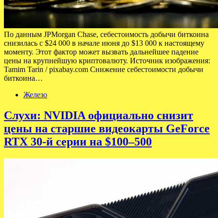
По данным JPMorgan Chase, себестоимость добычи биткоина
снизилась с $24 000 в начале июня до $13 000 к настоящему
моменту. Этот фактор может вызвать дальнейшее падение
цены на крупнейшую криптовалюту. Источник изображения:
Tamim Tarin / pixabay.com Снижение себестоимости добычи
биткоина…
Железо
Слухи: NVIDIA официально снизит
цены на старшие видеокарты GeForce
RTX 30-й серии на $100–500