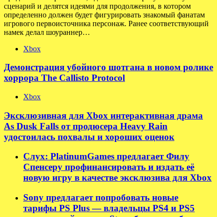
сценарий и делятся идеями для продолжения, в котором
определенно должен будет фигурировать знакомый фанатам
игрового первоисточника персонаж. Ранее соответствующий
намек делал шоураннер…
Xbox
Демонстрация убойного шотгана в новом ролике
хоррора The Callisto Protocol
Xbox
Эксклюзивная для Xbox интерактивная драма
As Dusk Falls от продюсера Heavy Rain
удостоилась похвалы и хороших оценок
Слух: PlatinumGames предлагает Филу
Спенсеру профинансировать и издать её
новую игру в качестве эксклюзива для Xbox
Sony предлагает попробовать новые
тарифы PS Plus — владельцы PS4 и PS5