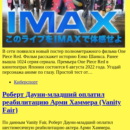
В сети появился новый постер полнометражного фильма One
Piece Red. Фильм расскажет историю Енко Шанкса. Ранее
вышла 1024 серия сериала. Премьера One Piece Red в
кинотеатрах Японии состоится 6 августа 2022 года. Угадай
персонажа аниме по глазу. Простой тест от…
Киберспорт
Роберт Дауни-младший оплатил
реабилитацию Арми Хаммера (Vanity
Fair)
По данным Vanity Fair, Роберт Дауни-младший оплатил
шестимесячную реабилитацию актера Арми Хаммера.