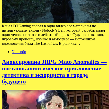
Канал DTGaming собрал в одно видео все материалы по
интригующему экшену Nobody’s Left, который разрабатывает
один человек и это его дебютный проект. Судя по названию,
игровому процессу, музыке и атмосфере — источником
вдохновения была The Last of Us. В роликах…
Nintendo
Анонсирована JRPG Mato Anomalies —
постапокалиптическое приключение
детектива и экзорциста в городе
будущего