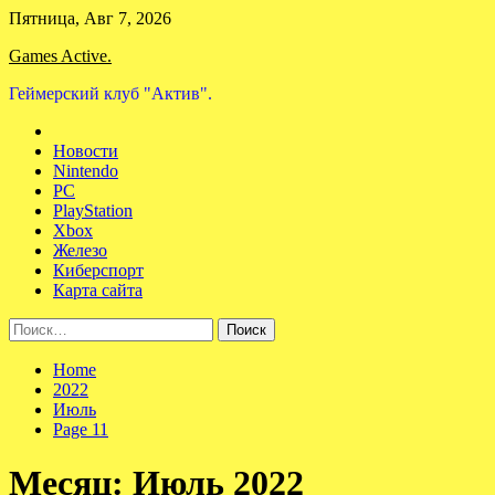
Skip
Пятница, Авг 7, 2026
to
Games Active.
content
Геймерский клуб "Актив".
Новости
Nintendo
PC
PlayStation
Xbox
Железо
Киберспорт
Карта сайта
Найти:
Home
2022
Июль
Page 11
Месяц:
Июль 2022