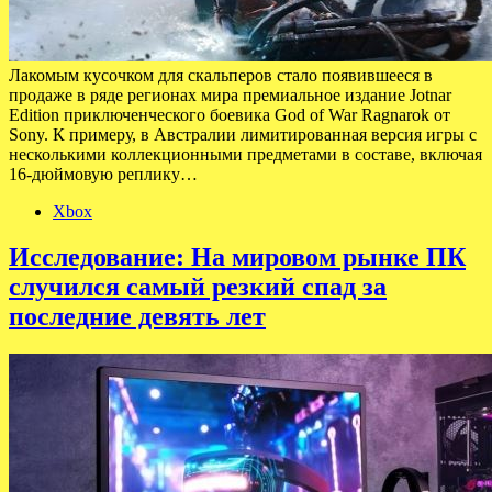
Лакомым кусочком для скальперов стало появившееся в
продаже в ряде регионах мира премиальное издание Jotnar
Edition приключенческого боевика God of War Ragnarok от
Sony. К примеру, в Австралии лимитированная версия игры с
несколькими коллекционными предметами в составе, включая
16-дюймовую реплику…
Xbox
Исследование: На мировом рынке ПК
случился самый резкий спад за
последние девять лет