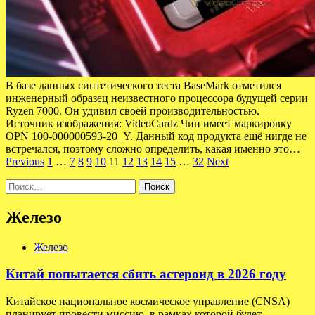
В базе данных синтетического теста BaseMark отметился
инженерный образец неизвестного процессора будущей серии
Ryzen 7000. Он удивил своей производительностью.
Источник изображения: VideoCardz Чип имеет маркировку
OPN 100-000000593-20_Y. Данный код продукта ещё нигде не
встречался, поэтому сложно определить, какая именно это…
Пагинация
Previous
1
…
7
8
9
10
11
12
13
14
15
…
32
Next
записей
Найти:
Железо
Железо
Китай попытается сбить астероид в 2026 году
Китайское национальное космическое управление (CNSA)
планирует провести миссию, в рамках которой будет