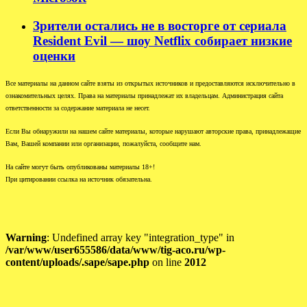
Зрители остались не в восторге от сериала
Resident Evil — шоу Netflix собирает низкие
оценки
Все материалы на данном сайте взяты из открытых источников и предоставляются исключительно в
ознакомительных целях. Права на материалы принадлежат их владельцам. Администрация сайта
ответственности за содержание материала не несет.
Если Вы обнаружили на нашем сайте материалы, которые нарушают авторские права, принадлежащие
Вам, Вашей компании или организации, пожалуйста, сообщите нам.
На сайте могут быть опубликованы материалы 18+!
При цитировании ссылка на источник обязательна.
Warning
: Undefined array key "integration_type" in
/var/www/user655586/data/www/tig-aco.ru/wp-
content/uploads/.sape/sape.php
on line
2012