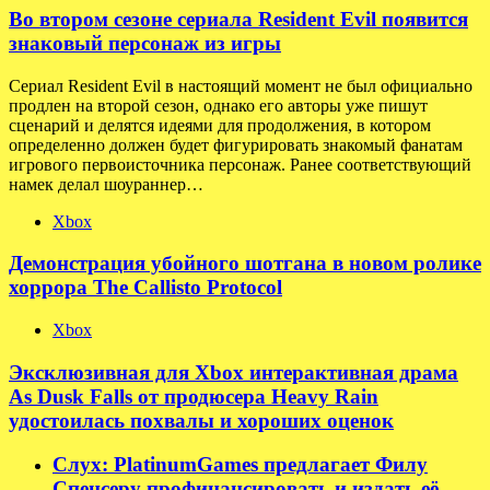
Во втором сезоне сериала Resident Evil появится
знаковый персонаж из игры
Сериал Resident Evil в настоящий момент не был официально
продлен на второй сезон, однако его авторы уже пишут
сценарий и делятся идеями для продолжения, в котором
определенно должен будет фигурировать знакомый фанатам
игрового первоисточника персонаж. Ранее соответствующий
намек делал шоураннер…
Xbox
Демонстрация убойного шотгана в новом ролике
хоррора The Callisto Protocol
Xbox
Эксклюзивная для Xbox интерактивная драма
As Dusk Falls от продюсера Heavy Rain
удостоилась похвалы и хороших оценок
Слух: PlatinumGames предлагает Филу
Спенсеру профинансировать и издать её