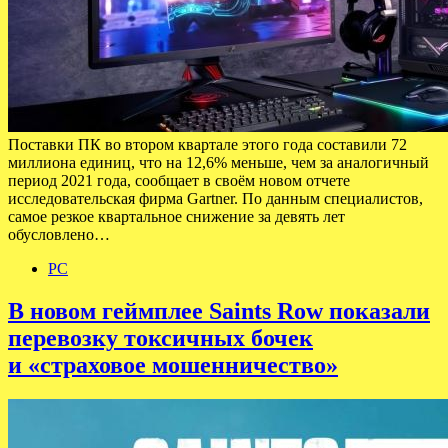
Поставки ПК во втором квартале этого года составили 72
миллиона единиц, что на 12,6% меньше, чем за аналогичный
период 2021 года, сообщает в своём новом отчете
исследовательская фирма Gartner. По данным специалистов,
самое резкое квартальное снижение за девять лет
обусловлено…
PC
В новом геймплее Saints Row показали
перевозку токсичных бочек
и «страховое мошенничество»