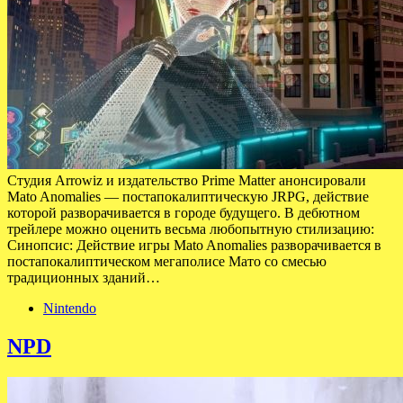
Студия Arrowiz и издательство Prime Matter анонсировали
Mato Anomalies — постапокалиптическую JRPG, действие
которой разворачивается в городе будущего. В дебютном
трейлере можно оценить весьма любопытную стилизацию:
Синопсис: Действие игры Mato Anomalies разворачивается в
постапокалиптическом мегаполисе Мато со смесью
традиционных зданий…
Nintendo
NPD