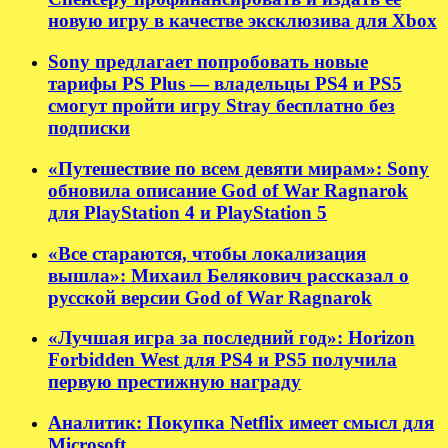
новую игру в качестве эксклюзива для Xbox
Sony предлагает попробовать новые
тарифы PS Plus — владельцы PS4 и PS5
смогут пройти игру Stray бесплатно без
подписки
«Путешествие по всем девяти мирам»: Sony
обновила описание God of War Ragnarok
для PlayStation 4 и PlayStation 5
«Все стараются, чтобы локализация
вышла»: Михаил Белякович рассказал о
русской версии God of War Ragnarok
«Лучшая игра за последний год»: Horizon
Forbidden West для PS4 и PS5 получила
первую престижную награду
Аналитик: Покупка Netflix имеет смысл для
Microsoft