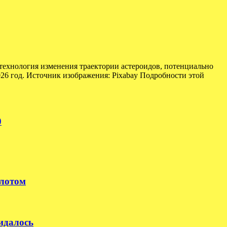
технология изменения траектории астероидов, потенциально
026 год. Источник изображения: Pixabay Подробности этой
0
илотом
идалось