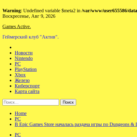
Warning
: Undefined variable $meta2 in
/var/www/user655586/data
Skip
Воскресенье, Авг 9, 2026
to
Games Active.
content
Геймерский клуб "Актив".
Новости
Nintendo
PC
PlayStation
Xbox
Железо
Киберспорт
Карта сайта
Найти:
Home
PC
В Epic Games Store началась раздача игры по Dungeons &
PC