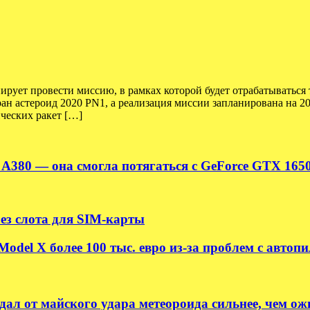
рует провести миссию, в рамках которой будет отрабатываться 
ан астероид 2020 PN1, а реализация миссии запланирована на 2
ческих ракет […]
c A380 — она смогла потягаться с GeForce GTX 165
без слота для SIM-карты
odel X более 100 тыс. евро из-за проблем с автоп
ал от майского удара метеороида сильнее, чем ож