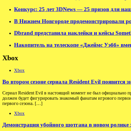
Конкурс: 25 лет 3DNews — 25 призов для наш
В Нижнем Новгороде продемонстрировали ро
Dbrand представила наклейки и кейсы Somet
Накопитель на телескопе «Джеймс Уэбб» вмещ
Xbox
Xbox
Во втором сезоне сериала Resident Evil появится
Сериал Resident Evil в настоящий момент не был официально п
должен будет фигурировать знакомый фанатам игрового первои
первого сезона. […]
Xbox
Демонстрация убойного шотгана в новом ролике хо