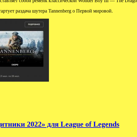
тавляет собой ремейк классической Wonder Boy III — The Dragon
тартует раздача шутера Tannenberg о Первой мировой.
тники 2022» для League of Legends