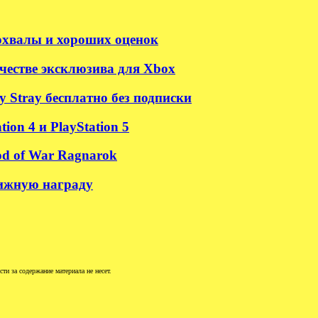
похвалы и хороших оценок
честве эксклюзива для Xbox
 Stray бесплатно без подписки
on 4 и PlayStation 5
od of War Ragnarok
тижную награду
и за содержание материала не несет.