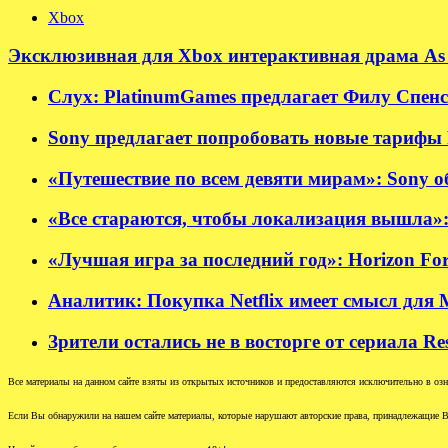
Xbox
Эксклюзивная для Xbox интерактивная драма As 
Слух: PlatinumGames предлагает Филу Спенсе
Sony предлагает попробовать новые тарифы P
«Путешествие по всем девяти мирам»: Sony об
«Все стараются, чтобы локализация вышла»:
«Лучшая игра за последний год»: Horizon Fo
Аналитик: Покупка Netflix имеет смысл для M
Зрители остались не в восторге от сериала Re
Все материалы на данном сайте взяты из открытых источников и предоставляются исключительно в озна
Если Вы обнаружили на нашем сайте материалы, которые нарушают авторские права, принадлежащие В