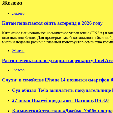
Железо
Железо
Китай попытается сбить астероид в 2026 году
Китайское национальное космическое управление (CNSA) плани
опасных для Земли. Для проверки такой возможности был выбр
миссии недавно раскрыл главный конструктор семейства косми
Железо
Разгон очень сильно ускорил видеокарту Intel Ar
Железо
Слухи: в семействе iPhone 14 появится смартфон 
Суд обязал Tesla выплатить покупательнице M
27 июля Huawei представит HarmonyOS 3.0
Космический телескоп «Джеймс Уэбб» пострад