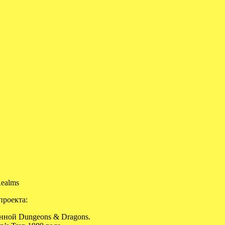
Realms
проекта:
ленной Dungeons
& Dragons.