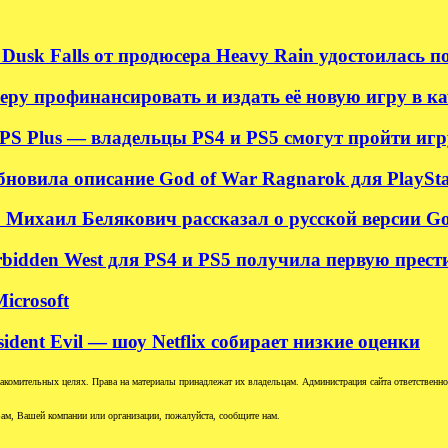
Dusk Falls от продюсера Heavy Rain удостоилась 
ру профинансировать и издать её новую игру в ка
S Plus — владельцы PS4 и PS5 смогут пройти игру
новила описание God of War Ragnarok для PlayStati
 Михаил Белякович рассказал о русской версии G
rbidden West для PS4 и PS5 получила первую прес
icrosoft
sident Evil — шоу Netflix собирает низкие оценки
комительных целях. Права на материалы принадлежат их владельцам. Администрация сайта ответственност
ам, Вашей компании или организации, пожалуйста, сообщите нам.