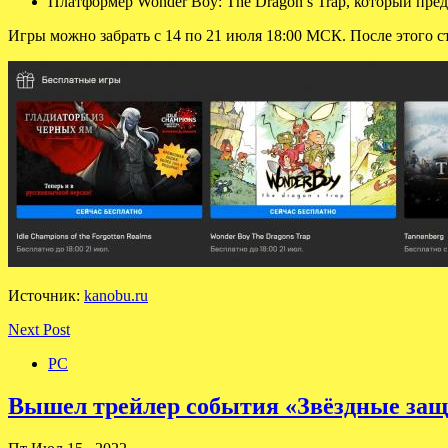
Платформер Wonder Boy: The Dragon’s Trap, который предс
Игры можно забрать с 14 по 21 июля 18:00 МСК. После этого с
Источник:
kanobu.ru
Next Post
PC
Вышел трейлер события «Звёздные защи