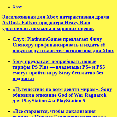
Xbox
Эксклюзивная для Xbox интерактивная драма
As Dusk Falls от продюсера Heavy Rain
удостоилась похвалы и хороших оценок
Слух: PlatinumGames предлагает Филу
Спенсеру профинансировать и издать её
новую игру в качестве эксклюзива для Xbox
Sony предлагает попробовать новые
тарифы PS Plus — владельцы PS4 и PS5
смогут пройти игру Stray бесплатно без
подписки
«Путешествие по всем девяти мирам»: Sony
обновила описание God of War Ragnarok
для PlayStation 4 и PlayStation 5
«Все стараются, чтобы локализация
вышла»: Михаил Белякович рассказал о