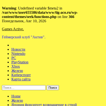
Warning
: Undefined variable $meta2 in
/var/www/user655586/data/www/tig-aco.ru/wp-
content/themes/seek/functions.php
on line
366
Skip
Понедельник, Авг 10, 2026
to
Games Active.
content
Геймерский клуб "Актив".
Новости
Nintendo
PC
PlayStation
Xbox
Железо
Киберспорт
Карта сайта
Найти:
Home
Железо
Япония форсирует возвращение в строй