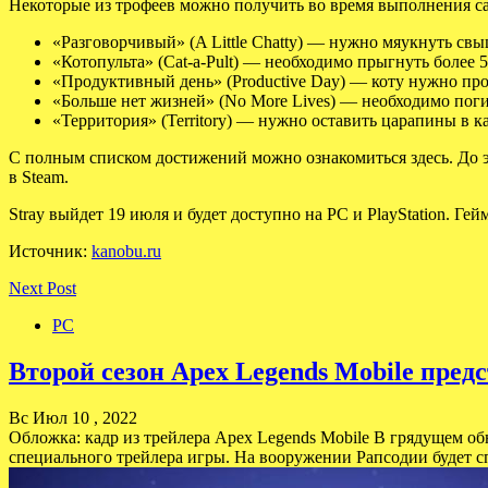
Некоторые из трофеев можно получить во время выполнения 
«Разговорчивый» (A Little Chatty) — нужно мяукнуть свы
«Котопульта» (Cat-a-Pult) — необходимо прыгнуть более 5
«Продуктивный день» (Productive Day) — коту нужно про
«Больше нет жизней» (No More Lives) — необходимо погиб
«Территория» (Territory) — нужно оставить царапины в ка
С полным списком достижений можно ознакомиться здесь. До э
в Steam.
Stray выйдет 19 июля и будет доступно на PC и PlayStation. Г
Источник:
kanobu.ru
Next Post
PC
Второй сезон Apex Legends Mobile пре
Вс Июл 10 , 2022
Обложка: кадр из трейлера Apex Legends Mobile В грядущем об
специального трейлера игры. На вооружении Рапсодии будет с