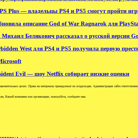
S Plus — владельцы PS4 и PS5 смогут пройти игру
новила описание God of War Ragnarok для PlayStati
 Михаил Белякович рассказал о русской версии G
rbidden West для PS4 и PS5 получила первую прес
icrosoft
sident Evil — шоу Netflix собирает низкие оценки
комительных целях. Права на материалы принадлежат их владельцам. Администрация сайта ответственност
ам, Вашей компании или организации, пожалуйста, сообщите нам.