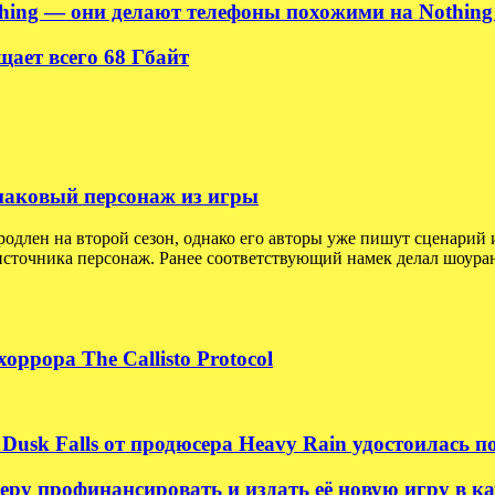
hing — они делают телефоны похожими на Nothing 
ает всего 68 Гбайт
 знаковый персонаж из игры
родлен на второй сезон, однако его авторы уже пишут сценарий 
сточника персонаж. Ранее соответствующий намек делал шоуран
ррора The Callisto Protocol
Dusk Falls от продюсера Heavy Rain удостоилась 
ру профинансировать и издать её новую игру в ка