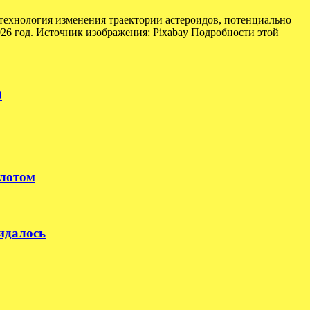
технология изменения траектории астероидов, потенциально
026 год. Источник изображения: Pixabay Подробности этой
0
илотом
идалось