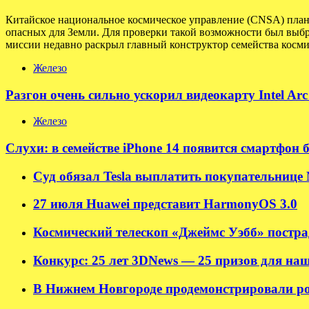
Китайское национальное космическое управление (CNSA) плани
опасных для Земли. Для проверки такой возможности был выбр
миссии недавно раскрыл главный конструктор семейства косми
Железо
Разгон очень сильно ускорил видеокарту Intel Ar
Железо
Слухи: в семействе iPhone 14 появится смартфон 
Суд обязал Tesla выплатить покупательнице M
27 июля Huawei представит HarmonyOS 3.0
Космический телескоп «Джеймс Уэбб» пострад
Конкурс: 25 лет 3DNews — 25 призов для наш
В Нижнем Новгороде продемонстрировали ро