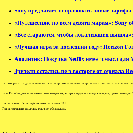
Sony предлагает попробовать новые тарифы P
«Путешествие по всем девяти мирам»: Sony об
«Все стараются, чтобы локализация вышла»:
«Лучшая игра за последний год»: Horizon Fo
Аналитик: Покупка Netflix имеет смысл для M
Зрители остались не в восторге от сериала Re
Все материалы на данном сайте взяты из открытых источников и предоставляются исключительно в озна
Если Вы обнаружили на нашем сайте материалы, которые нарушают авторские права, принадлежащие В
На сайте могут быть опубликованы материалы 18+!
При цитировании ссылка на источник обязательна.