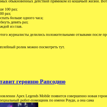
самых обыкновенных действий
прямиком из кошачьей жизни. Вот
ше 100 раз;
00 раз;
спать больше одного часа;
нуть девять раз;
ждой из глав.
того журналисты делились положительными отзывами после прох
еймплейный ролик можно посмотреть тут.
дставит героиню Рапсодию
новлении Apex Legends Mobile появится совершенно новая герои
пециальный робот-помощник по имени Роуди, а она сама