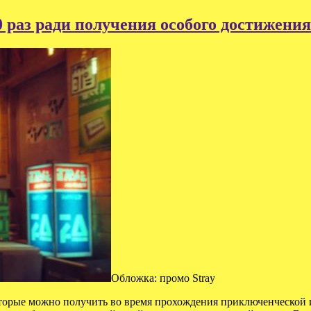
0 раз ради получения особого достижения
Обложка: промо Stray
торые можно получить во время прохождения приключенческой и