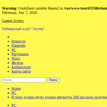
Warning
: Undefined variable $meta2 in
/var/www/user655586/data
Skip
Пятница, Авг 7, 2026
to
Games Active.
content
Геймерский клуб "Актив".
Новости
Nintendo
PC
PlayStation
Xbox
Железо
Киберспорт
Карта сайта
Найти:
Home
PC
В Stray нужно будет нужно мяукнуть 100 раз ради получ
PC