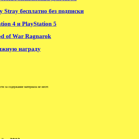
 Stray бесплатно без подписки
on 4 и PlayStation 5
od of War Ragnarok
тижную награду
и за содержание материала не несет.