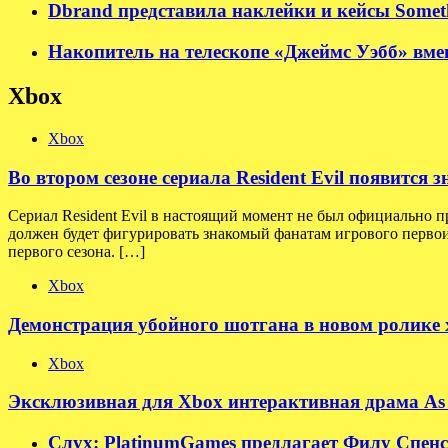
Dbrand представила наклейки и кейсы Somet
Накопитель на телескопе «Джеймс Уэбб» вмещ
Xbox
Xbox
Во втором сезоне сериала Resident Evil появится
Сериал Resident Evil в настоящий момент не был официально п
должен будет фигурировать знакомый фанатам игрового первои
первого сезона. […]
Xbox
Демонстрация убойного шотгана в новом ролике хо
Xbox
Эксклюзивная для Xbox интерактивная драма As 
Слух: PlatinumGames предлагает Филу Спенсе