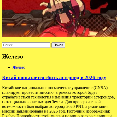
Найти:
Железо
Железо
Китай попытается сбить астероид в 2026 году
Китайское национальное космическое управление (CNSA)
планирует провести миссию, в рамках которой будет
отрабатываться технология изменения траектории астероидов,
потенциально опасных для Земли. Для проверки такой
возможности был выбран астероид 2020 PN1, а реализация
миссии запланирована на 2026 год. Источник изображения:
Pixabay Подробности этой миссии недавно раскрыл главный