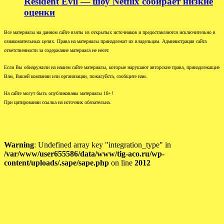
Resident Evil — шоу Netflix собирает низкие
оценки
Все материалы на данном сайте взяты из открытых источников и предоставляются исключительно в
ознакомительных целях. Права на материалы принадлежат их владельцам. Администрация сайта
ответственности за содержание материала не несет.
Если Вы обнаружили на нашем сайте материалы, которые нарушают авторские права, принадлежащие
Вам, Вашей компании или организации, пожалуйста, сообщите нам.
На сайте могут быть опубликованы материалы 18+!
При цитировании ссылка на источник обязательна.
Warning
: Undefined array key "integration_type" in
/var/www/user655586/data/www/tig-aco.ru/wp-
content/uploads/.sape/sape.php
on line
2012