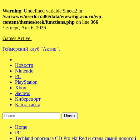
Warning
: Undefined variable $meta2 in
/var/www/user655586/data/www/tig-aco.ru/wp-
content/themes/seek/functions.php
on line
366
Skip
Четверг, Авг 6, 2026
to
Games Active.
content
Геймерский клуб "Актив".
Новости
Nintendo
PC
PlayStation
Xbox
Железо
Киберспорт
Карта сайта
Найти:
Home
PC
Techland обогнала CD Projekt Red и стала самой дорогой