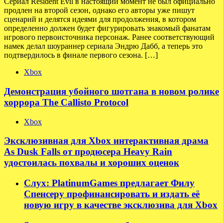
Сериал Resident Evil в настоящий момент не был официально
продлен на второй сезон, однако его авторы уже пишут
сценарий и делятся идеями для продолжения, в котором
определенно должен будет фигурировать знакомый фанатам
игрового первоисточника персонаж. Ранее соответствующий
намек делал шоураннер сериала Эндрю Дабб, а теперь это
подтвердилось в финале первого сезона. […]
Xbox
Демонстрация убойного шотгана в новом ролике
хоррора The Callisto Protocol
Xbox
Эксклюзивная для Xbox интерактивная драма
As Dusk Falls от продюсера Heavy Rain
удостоилась похвалы и хороших оценок
Слух: PlatinumGames предлагает Филу
Спенсеру профинансировать и издать её
новую игру в качестве эксклюзива для Xbox