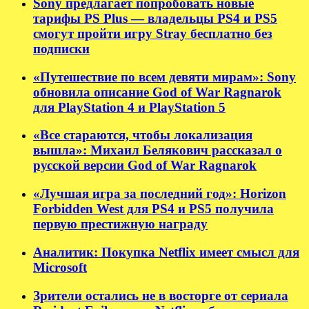
Sony предлагает попробовать новые
тарифы PS Plus — владельцы PS4 и PS5
смогут пройти игру Stray бесплатно без
подписки
«Путешествие по всем девяти мирам»: Sony
обновила описание God of War Ragnarok
для PlayStation 4 и PlayStation 5
«Все стараются, чтобы локализация
вышла»: Михаил Белякович рассказал о
русской версии God of War Ragnarok
«Лучшая игра за последний год»: Horizon
Forbidden West для PS4 и PS5 получила
первую престижную награду
Аналитик: Покупка Netflix имеет смысл для
Microsoft
Зрители остались не в восторге от сериала