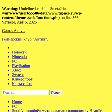
Warning
: Undefined variable $meta2 in
/var/www/user655586/data/www/tig-aco.ru/wp-
content/themes/seek/functions.php
on line
366
Skip
Четверг, Авг 6, 2026
to
Games Active.
content
Геймерский клуб "Актив".
Новости
Nintendo
PC
PlayStation
Xbox
Железо
Киберспорт
Карта сайта
Найти:
Home
PC
Spotify приобрёл музыкальную головоломку Heardle