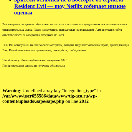
Resident Evil — шоу Netflix собирает низкие
оценки
Все материалы на данном сайте взяты из открытых источников и предоставляются исключительно в
ознакомительных целях. Права на материалы принадлежат их владельцам. Администрация сайта
ответственности за содержание материала не несет.
Если Вы обнаружили на нашем сайте материалы, которые нарушают авторские права, принадлежащие
Вам, Вашей компании или организации, пожалуйста, сообщите нам.
На сайте могут быть опубликованы материалы 18+!
При цитировании ссылка на источник обязательна.
Warning
: Undefined array key "integration_type" in
/var/www/user655586/data/www/tig-aco.ru/wp-
content/uploads/.sape/sape.php
on line
2012