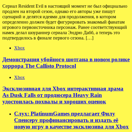
Сериал Resident Evil в настоящий момент не был официально
продлен на второй сезон, однако его авторы уже пишут
сценарий и делятся идеями для продолжения, в котором
определенно должен будет фигурировать знакомый фанатам
игрового первоисточника персонаж. Ранее соответствующий
намек делал шоураннер сериала Эндрю Дабб, а теперь это
подтвердилось в финале первого сезона. […]
Xbox
Демонстрация убойного шотгана в новом ролике
хоррора The Callisto Protocol
Xbox
Эксклюзивная для Xbox интерактивная драма
As Dusk Falls от продюсера Heavy Rain
удостоилась похвалы и хороших оценок
Слух: PlatinumGames предлагает Филу
Спенсеру профинансировать и издать её
новую игру в качестве эксклюзива для Xbox