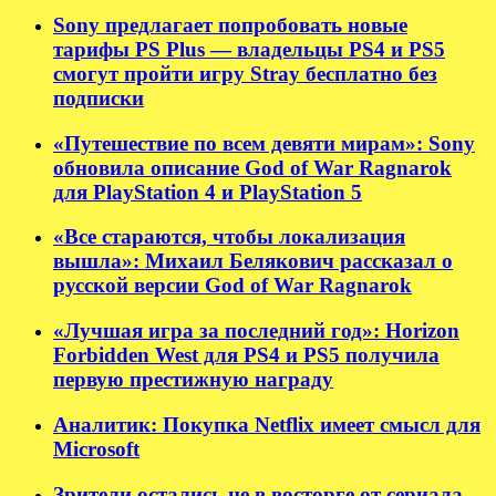
Sony предлагает попробовать новые
тарифы PS Plus — владельцы PS4 и PS5
смогут пройти игру Stray бесплатно без
подписки
«Путешествие по всем девяти мирам»: Sony
обновила описание God of War Ragnarok
для PlayStation 4 и PlayStation 5
«Все стараются, чтобы локализация
вышла»: Михаил Белякович рассказал о
русской версии God of War Ragnarok
«Лучшая игра за последний год»: Horizon
Forbidden West для PS4 и PS5 получила
первую престижную награду
Аналитик: Покупка Netflix имеет смысл для
Microsoft
Зрители остались не в восторге от сериала