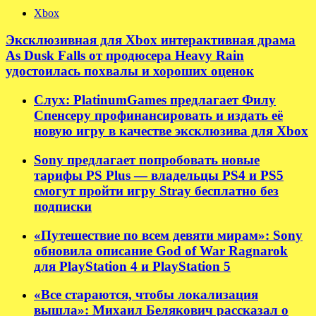
Xbox
Эксклюзивная для Xbox интерактивная драма
As Dusk Falls от продюсера Heavy Rain
удостоилась похвалы и хороших оценок
Слух: PlatinumGames предлагает Филу
Спенсеру профинансировать и издать её
новую игру в качестве эксклюзива для Xbox
Sony предлагает попробовать новые
тарифы PS Plus — владельцы PS4 и PS5
смогут пройти игру Stray бесплатно без
подписки
«Путешествие по всем девяти мирам»: Sony
обновила описание God of War Ragnarok
для PlayStation 4 и PlayStation 5
«Все стараются, чтобы локализация
вышла»: Михаил Белякович рассказал о