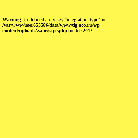
Warning
: Undefined array key "integration_type" in
/var/www/user655586/data/www/tig-aco.ru/wp-
content/uploads/.sape/sape.php
on line
2012