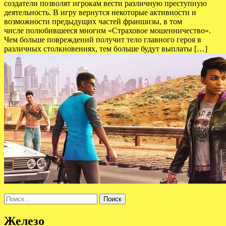
создатели позволят игрокам вести различную преступную
деятельность. В игру вернутся некоторые активности и
возможности предыдущих частей франшизы, в том
числе полюбившееся многим «Страховое мошенничество».
Чем больше повреждений получит тело главного героя в
различных столкновениях, тем больше будут выплаты […]
Найти:
Железо