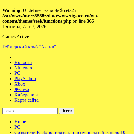
Warning
: Undefined variable $meta2 in
/var/www/user655586/data/www/tig-aco.ru/wp-
content/themes/seek/functions.php
on line
366
Skip
Пятница, Авг 7, 2026
to
Games Active.
content
Геймерский клуб "Актив".
Новости
Nintendo
PC
PlayStation
Xbox
Железо
Киберспорт
Карта сайта
Найти:
Home
PC
Создатели Factorio повысили цену игры в Steam до 10