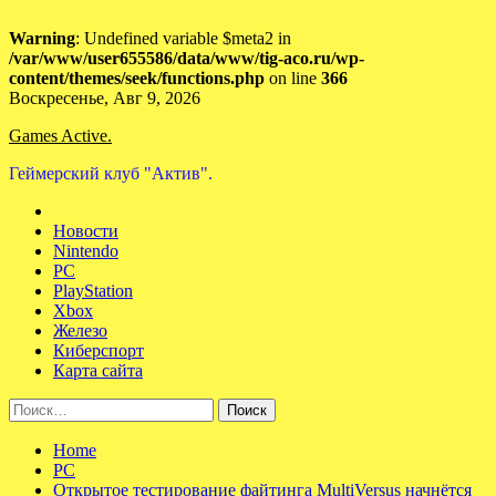
Warning
: Undefined variable $meta2 in
/var/www/user655586/data/www/tig-aco.ru/wp-
content/themes/seek/functions.php
on line
366
Skip
Воскресенье, Авг 9, 2026
to
Games Active.
content
Геймерский клуб "Актив".
Новости
Nintendo
PC
PlayStation
Xbox
Железо
Киберспорт
Карта сайта
Найти:
Home
PC
Открытое тестирование файтинга MultiVersus начнётся