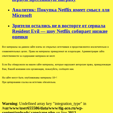
Аналитик: Покупка Netflix имеет смысл для
Microsoft
Зрители остались не в восторге от сериала
Resident Evil — шоу Netflix собирает низкие
оценки
Все материалы на данном сайте взяты из открытых источников и предоставляются исключительно в
ознакомительных целях. Права на материалы принадлежат их владельцам. Администрация сайта
ответственности за содержание материала не несет.
Если Вы обнаружили на нашем сайте материалы, которые нарушают авторские права, принадлежащие
Вам, Вашей компании или организации, пожалуйста, сообщите нам.
На сайте могут быть опубликованы материалы 18+!
При цитировании ссылка на источник обязательна.
Warning
: Undefined array key "integration_type" in
/var/www/user655586/data/www/tig-aco.ru/wp-
content/uploads/.sape/sape.php
on line
2012