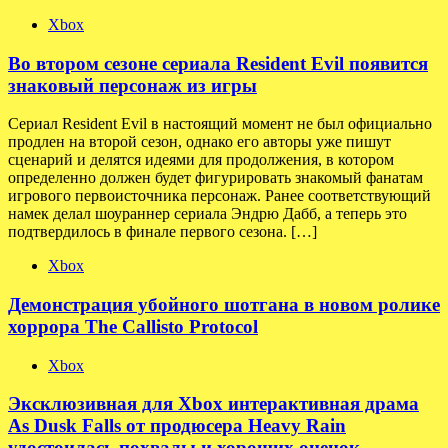
Xbox
Во втором сезоне сериала Resident Evil появится
знаковый персонаж из игры
Сериал Resident Evil в настоящий момент не был официально
продлен на второй сезон, однако его авторы уже пишут
сценарий и делятся идеями для продолжения, в котором
определенно должен будет фигурировать знакомый фанатам
игрового первоисточника персонаж. Ранее соответствующий
намек делал шоураннер сериала Эндрю Дабб, а теперь это
подтвердилось в финале первого сезона. […]
Xbox
Демонстрация убойного шотгана в новом ролике
хоррора The Callisto Protocol
Xbox
Эксклюзивная для Xbox интерактивная драма
As Dusk Falls от продюсера Heavy Rain
удостоилась похвалы и хороших оценок