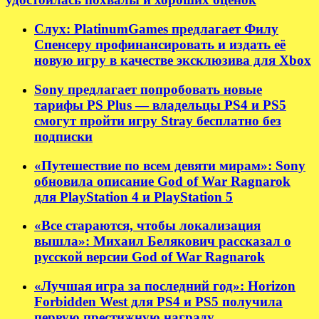
Слух: PlatinumGames предлагает Филу
Спенсеру профинансировать и издать её
новую игру в качестве эксклюзива для Xbox
Sony предлагает попробовать новые
тарифы PS Plus — владельцы PS4 и PS5
смогут пройти игру Stray бесплатно без
подписки
«Путешествие по всем девяти мирам»: Sony
обновила описание God of War Ragnarok
для PlayStation 4 и PlayStation 5
«Все стараются, чтобы локализация
вышла»: Михаил Белякович рассказал о
русской версии God of War Ragnarok
«Лучшая игра за последний год»: Horizon
Forbidden West для PS4 и PS5 получила
первую престижную награду