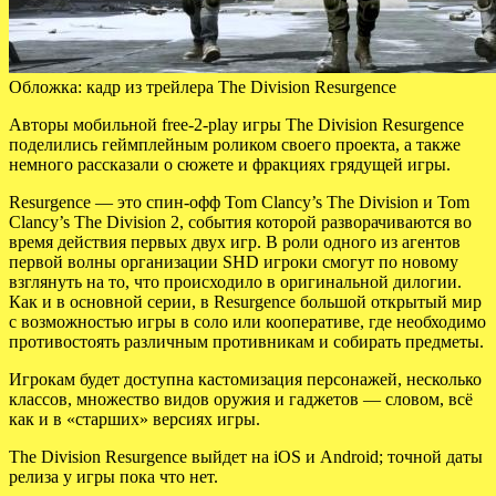
Обложка: кадр из трейлера The Division Resurgence
Авторы мобильной free-2-play игры The Division Resurgence
поделились геймплейным роликом своего проекта, а также
немного рассказали о сюжете и фракциях грядущей игры.
Resurgence — это спин-офф Tom Clancy’s The Division и Tom
Clancy’s The Division 2, события которой
разворачиваются во
время действия первых двух игр. В роли одного из агентов
первой волны организации SHD игроки смогут по новому
взглянуть на то, что происходило в оригинальной дилогии.
Как и в основной серии, в Resurgence большой открытый мир
с возможностью игры в соло или кооперативе, где необходимо
противостоять различным противникам и собирать предметы.
Игрокам будет доступна кастомизация персонажей, несколько
классов, множество видов оружия и гаджетов — словом, всё
как и в «старших» версиях игры.
The Division Resurgence выйдет на iOS и Android; точной даты
релиза у игры пока что нет.