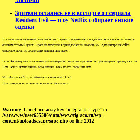
Microsoft
Зрители остались не в восторге от сериала
Resident Evil — шоу Netflix собирает низкие
оценки
Все материалы на данном сайте взяты из открытых источников и предоставляются исключительно в
ознакомительных целях. Права на материалы принадлежат их владельцам. Администрация сайта
ответственности за содержание материала не несет.
Если Вы обнаружили на нашем сайте материалы, которые нарушают авторские права, принадлежащие
Вам, Вашей компании или организации, пожалуйста, сообщите нам.
На сайте могут быть опубликованы материалы 18+!
При цитировании ссылка на источник обязательна.
Warning
: Undefined array key "integration_type" in
/var/www/user655586/data/www/tig-aco.ru/wp-
content/uploads/.sape/sape.php
on line
2012