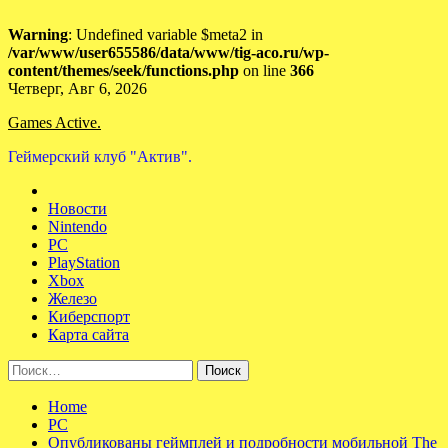
Warning
: Undefined variable $meta2 in
/var/www/user655586/data/www/tig-aco.ru/wp-
content/themes/seek/functions.php
on line
366
Skip
Четверг, Авг 6, 2026
to
Games Active.
content
Геймерский клуб "Актив".
Новости
Nintendo
PC
PlayStation
Xbox
Железо
Киберспорт
Карта сайта
Найти:
Home
PC
Опубликованы геймплей и подробности мобильной The