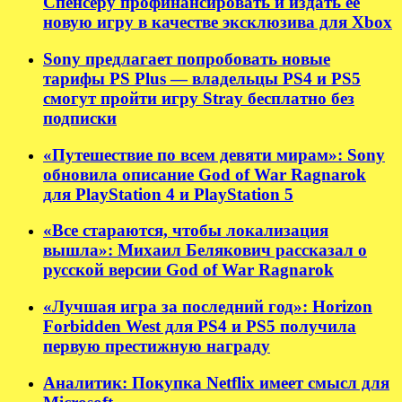
Спенсеру профинансировать и издать её
новую игру в качестве эксклюзива для Xbox
Sony предлагает попробовать новые
тарифы PS Plus — владельцы PS4 и PS5
смогут пройти игру Stray бесплатно без
подписки
«Путешествие по всем девяти мирам»: Sony
обновила описание God of War Ragnarok
для PlayStation 4 и PlayStation 5
«Все стараются, чтобы локализация
вышла»: Михаил Белякович рассказал о
русской версии God of War Ragnarok
«Лучшая игра за последний год»: Horizon
Forbidden West для PS4 и PS5 получила
первую престижную награду
Аналитик: Покупка Netflix имеет смысл для