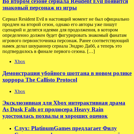
Во втором сезоне сериала Resident Evil появится
знаковый персонаж из игры
Сериал Resident Evil в настоящий момент не был официально
продлен на второй сезон, однако его авторы уже пишут
сценарий и делятся идеями для продолжения, в котором
определенно должен будет фигурировать знакомый фанатам
игрового первоисточника персонаж. Ранее соответствующий
намек делал шоураннер сериала Эндрю Дабб, а теперь это
подтвердилось в финале первого сезона. […]
Xbox
Демонстрация убойного шотгана в новом ролике
хоррора The Callisto Protocol
Xbox
Эксклюзивная для Xbox интерактивная драма
As Dusk Falls от продюсера Heavy Rain
удостоилась похвалы и хороших оценок
Слух: PlatinumGames предлагает Филу