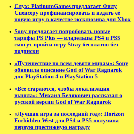
Слух: PlatinumGames предлагает Филу
Спенсеру профинансировать и издать её
новую игру в качестве эксклюзива для Xbox
Sony предлагает попробовать новые
тарифы PS Plus — владельцы PS4 и PS5
смогут пройти игру Stray бесплатно без
подписки
«Путешествие по всем девяти мирам»: Sony
обновила описание God of War Ragnarok
для PlayStation 4 и PlayStation 5
«Все стараются, чтобы локализация
вышла»: Михаил Белякович рассказал о
русской версии God of War Ragnarok
«Лучшая игра за последний год»: Horizon
Forbidden West для PS4 и PS5 получила
первую престижную награду