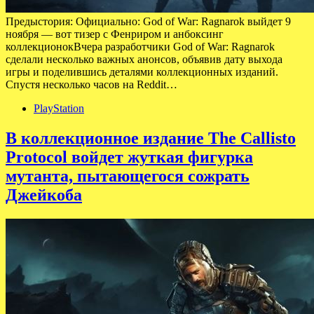
Предыстория: Официально: God of War: Ragnarok выйдет 9
ноября — вот тизер с Фенриром и анбоксинг
коллекционокВчера разработчики God of War: Ragnarok
сделали несколько важных анонсов, объявив дату выхода
игры и поделившись деталями коллекционных изданий.
Спустя несколько часов на Reddit…
PlayStation
В коллекционное издание The Callisto
Protocol войдет жуткая фигурка
мутанта, пытающегося сожрать
Джейкоба