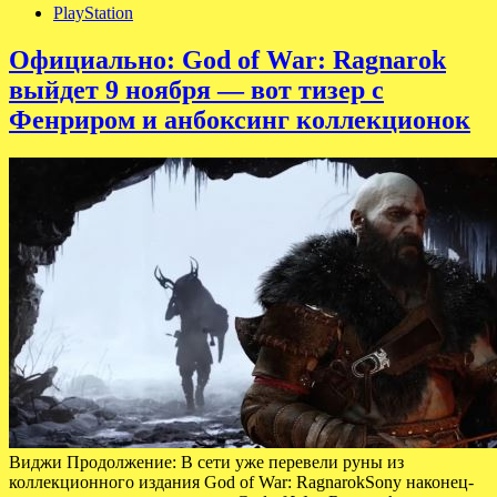
PlayStation
Официально: God of War: Ragnarok
выйдет 9 ноября — вот тизер с
Фенриром и анбоксинг коллекционок
Виджи Продолжение: В сети уже перевели руны из
коллекционного издания God of War: RagnarokSony наконец-