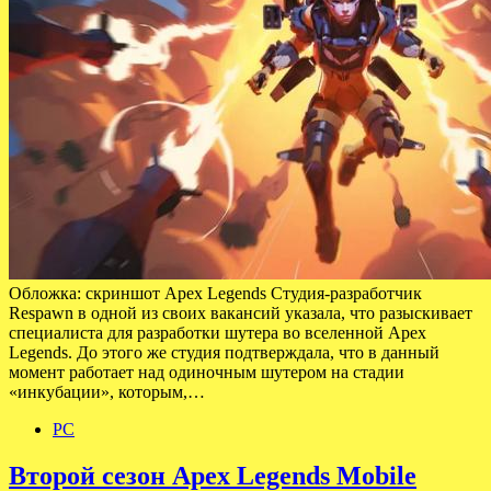
Обложка: скриншот Apex Legends Студия-разработчик
Respawn в одной из своих вакансий указала, что разыскивает
специалиста для разработки шутера во вселенной Apex
Legends. До этого же студия подтверждала, что в данный
момент работает над одиночным шутером на стадии
«инкубации», которым,…
PC
Второй сезон Apex Legends Mobile