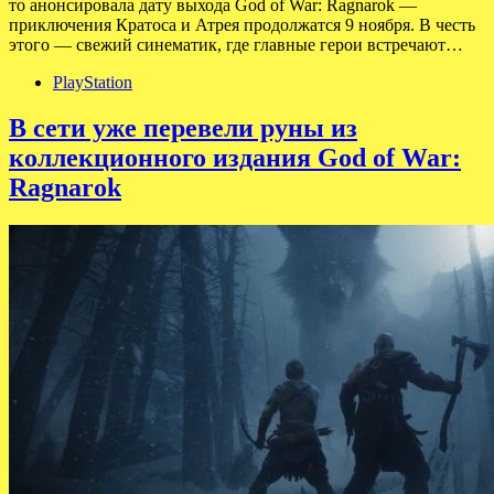
то анонсировала дату выхода God of War: Ragnarok —
приключения Кратоса и Атрея продолжатся 9 ноября. В честь
этого — свежий синематик, где главные герои встречают…
PlayStation
В сети уже перевели руны из
коллекционного издания God of War:
Ragnarok