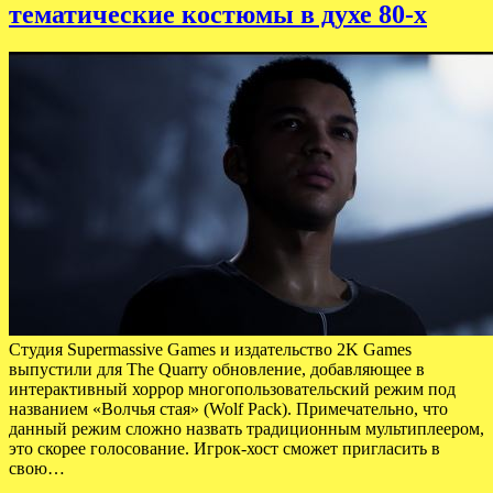
тематические костюмы в духе 80-х
Студия Supermassive Games и издательство 2K Games
выпустили для The Quarry обновление, добавляющее в
интерактивный хоррор многопользовательский режим под
названием «Волчья стая» (Wolf Pack). Примечательно, что
данный режим сложно назвать традиционным мультиплеером,
это скорее голосование. Игрок-хост сможет пригласить в
свою…