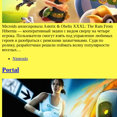
Microids анонсировала Asterix & Obelix XXXL: The Ram From
Hibernia — кооперативный экшен с видом сверху на четыре
игрока. Пользователи смогут взять под управление любимых
героев и разобраться с римскими захватчиками. Судя по
ролику, разработчики решили поймать волну популярности
веселых…
Nintendo
Portal