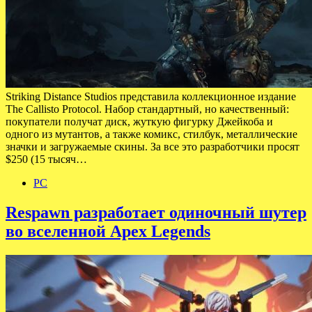
Striking Distance Studios представила коллекционное издание
The Callisto Protocol. Набор стандартный, но качественный:
покупатели получат диск, жуткую фигурку Джейкоба и
одного из мутантов, а также комикс, стилбук, металлические
значки и загружаемые скины. За все это разработчики просят
$250 (15 тысяч…
PC
Respawn разработает одиночный шутер
во вселенной Apex Legends