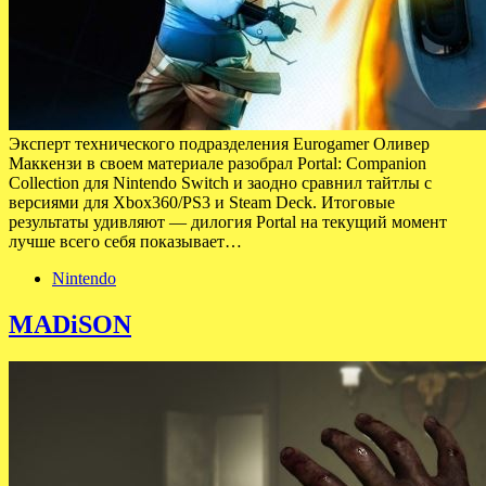
Эксперт технического подразделения Eurogamer Оливер
Маккензи в своем материале разобрал Portal: Companion
Collection для Nintendo Switch и заодно сравнил тайтлы с
версиями для Xbox360/PS3 и Steam Deck. Итоговые
результаты удивляют — дилогия Portal на текущий момент
лучше всего себя показывает…
Nintendo
MADiSON