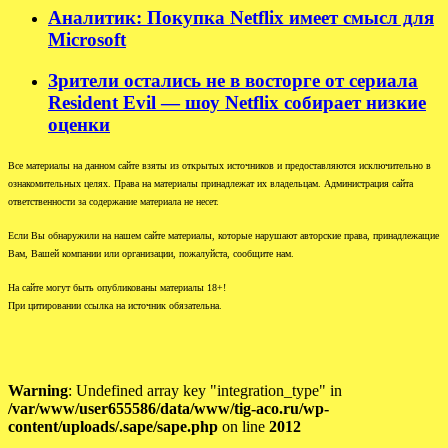
Аналитик: Покупка Netflix имеет смысл для
Microsoft
Зрители остались не в восторге от сериала
Resident Evil — шоу Netflix собирает низкие
оценки
Все материалы на данном сайте взяты из открытых источников и предоставляются исключительно в
ознакомительных целях. Права на материалы принадлежат их владельцам. Администрация сайта
ответственности за содержание материала не несет.
Если Вы обнаружили на нашем сайте материалы, которые нарушают авторские права, принадлежащие
Вам, Вашей компании или организации, пожалуйста, сообщите нам.
На сайте могут быть опубликованы материалы 18+!
При цитировании ссылка на источник обязательна.
Warning
: Undefined array key "integration_type" in
/var/www/user655586/data/www/tig-aco.ru/wp-
content/uploads/.sape/sape.php
on line
2012