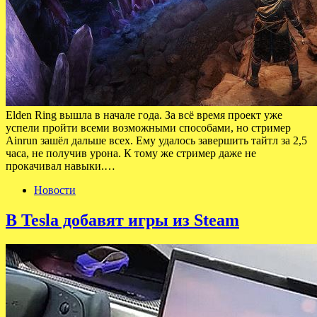
Elden Ring вышла в начале года. За всё время проект уже
успели пройти всеми возможными способами, но стример
Ainrun зашёл дальше всех. Ему удалось завершить тайтл за 2,5
часа, не получив урона. К тому же стример даже не
прокачивал навыки.…
Новости
В Tesla добавят игры из Steam