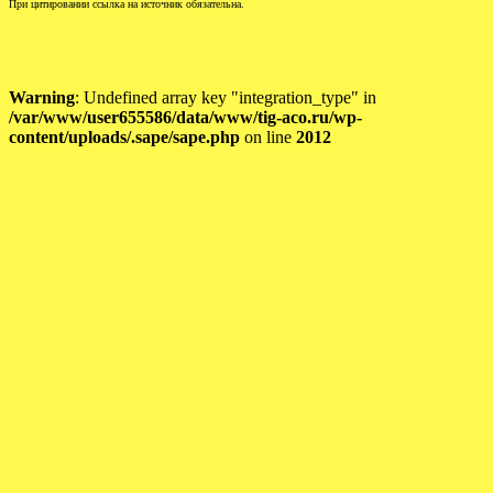
При цитировании ссылка на источник обязательна.
Warning
: Undefined array key "integration_type" in
/var/www/user655586/data/www/tig-aco.ru/wp-
content/uploads/.sape/sape.php
on line
2012