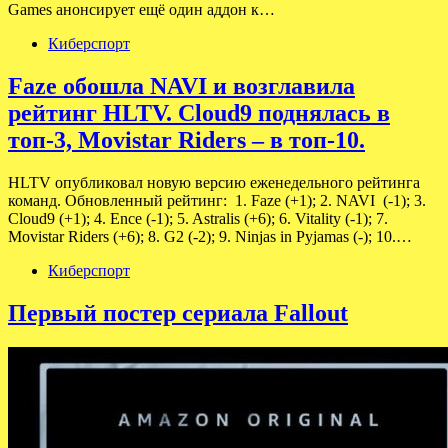
Games анонсирует ещё один аддон к…
Киберспорт
Faze обошла NAVI и возглавила
рейтинг HLTV. Cloud9 поднялась в
топ-3, Movistar Riders – в топ-10.
HLTV опубликовал новую версию еженедельного рейтинга
команд. Обновленный рейтинг: 1. Faze (+1); 2. NAVI (-1); 3.
Cloud9 (+1); 4. Ence (-1); 5. Astralis (+6); 6. Vitality (-1); 7.
Movistar Riders (+6); 8. G2 (-2); 9. Ninjas in Pyjamas (-); 10.…
Киберспорт
Первый постер сериала Fallout