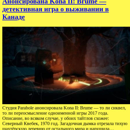
Анонсирована Kona II: Brume —
детективная игра о выживании в
Канаде
Студия Parabole анонсировала Kona II: Brume — то ли сиквел,
то ли переосмысление одноименной игры 2017 года.
Описание, во всяком случае, у обоих тайтлов схожее:
Северный Квебек, 1970 год. Загадочная дымка отрезала тихую
шахтёрскую деревню от остального мира и нарушила…