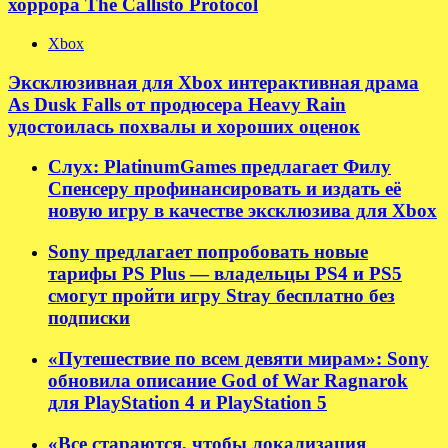
хоррора The Callisto Protocol
Xbox
Эксклюзивная для Xbox интерактивная драма
As Dusk Falls от продюсера Heavy Rain
удостоилась похвалы и хороших оценок
Слух: PlatinumGames предлагает Филу
Спенсеру профинансировать и издать её
новую игру в качестве эксклюзива для Xbox
Sony предлагает попробовать новые
тарифы PS Plus — владельцы PS4 и PS5
смогут пройти игру Stray бесплатно без
подписки
«Путешествие по всем девяти мирам»: Sony
обновила описание God of War Ragnarok
для PlayStation 4 и PlayStation 5
«Все стараются, чтобы локализация