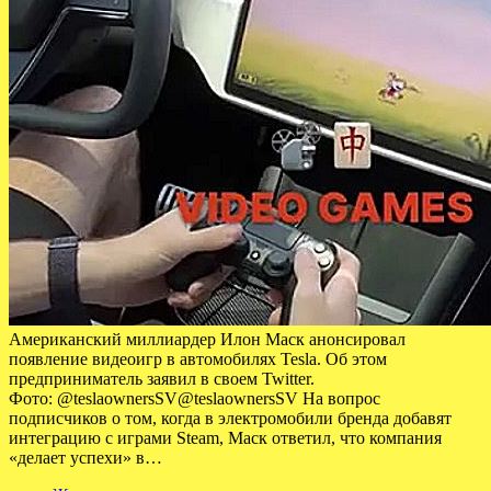
Американский миллиардер Илон Маск анонсировал
появление видеоигр в автомобилях Tesla. Об этом
предприниматель заявил в своем Twitter.
Фото: @teslaownersSV@teslaownersSV На вопрос
подписчиков о том, когда в электромобили бренда добавят
интеграцию с играми Steam, Маск ответил, что компания
«делает успехи» в…