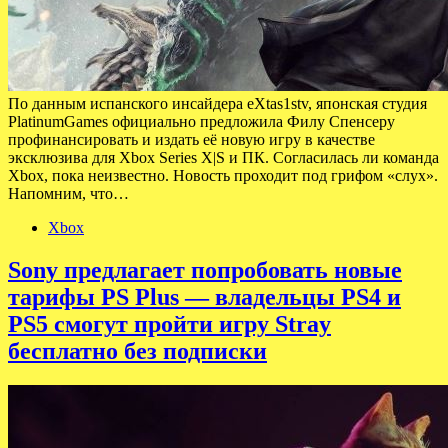
По данным испанского инсайдера eXtas1stv, японская студия
PlatinumGames официально предложила Филу Спенсеру
профинансировать и издать её новую игру в качестве
эксклюзива для Xbox Series X|S и ПК. Согласилась ли команда
Xbox, пока неизвестно. Новость проходит под грифом «слух».
Напомним, что…
Xbox
Sony предлагает попробовать новые
тарифы PS Plus — владельцы PS4 и
PS5 смогут пройти игру Stray
бесплатно без подписки