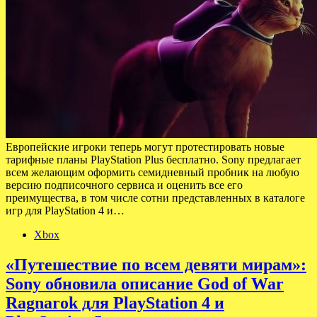
Европейские игроки теперь могут протестировать новые
тарифные планы PlayStation Plus бесплатно. Sony предлагает
всем желающим оформить семидневный пробник на любую
версию подписочного сервиса и оценить все его
преимущества, в том числе сотни представленных в каталоге
игр для PlayStation 4 и…
Xbox
«Путешествие по всем девяти мирам»:
Sony обновила описание God of War
Ragnarok для PlayStation 4 и