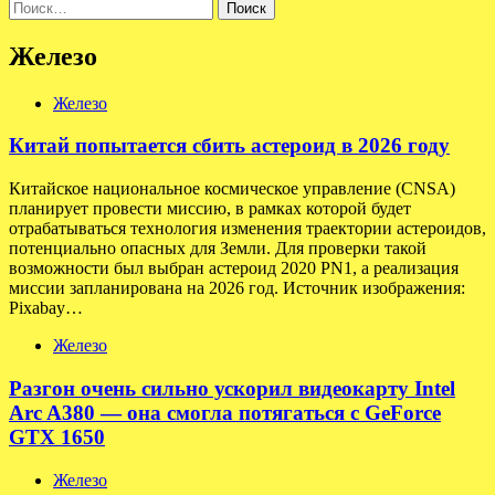
записей
Найти:
Железо
Железо
Китай попытается сбить астероид в 2026 году
Китайское национальное космическое управление (CNSA)
планирует провести миссию, в рамках которой будет
отрабатываться технология изменения траектории астероидов,
потенциально опасных для Земли. Для проверки такой
возможности был выбран астероид 2020 PN1, а реализация
миссии запланирована на 2026 год. Источник изображения:
Pixabay…
Железо
Разгон очень сильно ускорил видеокарту Intel
Arc A380 — она смогла потягаться с GeForce
GTX 1650
Железо