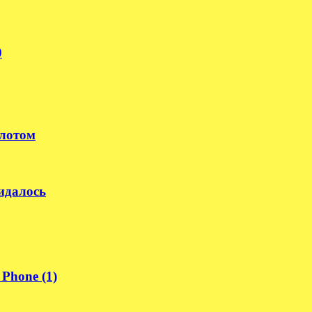
0
илотом
идалось
Phone (1)