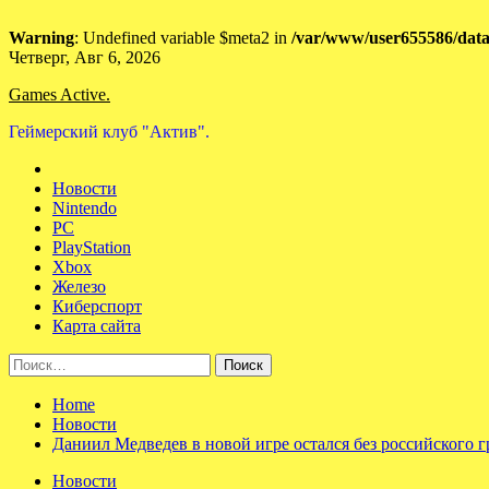
Warning
: Undefined variable $meta2 in
/var/www/user655586/data
Skip
Четверг, Авг 6, 2026
to
Games Active.
content
Геймерский клуб "Актив".
Новости
Nintendo
PC
PlayStation
Xbox
Железо
Киберспорт
Карта сайта
Найти:
Home
Новости
Даниил Медведев в новой игре остался без российского 
Новости