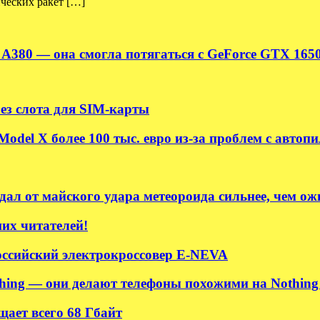
ческих ракет […]
c A380 — она смогла потягаться с GeForce GTX 165
без слота для SIM-карты
odel X более 100 тыс. евро из-за проблем с автоп
ал от майского удара метеороида сильнее, чем ож
их читателей!
ссийский электрокроссовер E-NEVA
hing — они делают телефоны похожими на Nothing 
ает всего 68 Гбайт