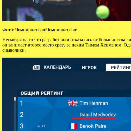
Фото: Чемпионат.comЧемпионат.com
Несмотря на то что разработчики отказались от большинства л
он занимает второе место сразу за неким Тимом Хенмэном. Одн
символики.