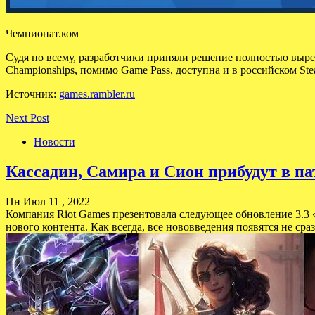
Чемпионат.ком
Судя по всему, разработчики приняли решение полностью вырез
Championships, помимо Game Pass, доступна и в российском Ste
Источник:
games.rambler.ru
Next Post
Новости
Кассадин, Самира и Сион прибудут в патч
Пн Июл 11 , 2022
Компания Riot Games презентовала следующее обновление 3.3 «
нового контента. Как всегда, все нововведения появятся не сра