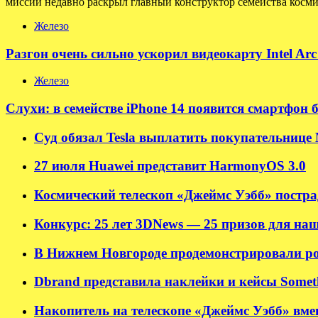
миссии недавно раскрыл главный конструктор семейства косми
Железо
Разгон очень сильно ускорил видеокарту Intel Ar
Железо
Слухи: в семействе iPhone 14 появится смартфон 
Суд обязал Tesla выплатить покупательнице M
27 июля Huawei представит HarmonyOS 3.0
Космический телескоп «Джеймс Уэбб» пострад
Конкурс: 25 лет 3DNews — 25 призов для наш
В Нижнем Новгороде продемонстрировали ро
Dbrand представила наклейки и кейсы Somet
Накопитель на телескопе «Джеймс Уэбб» вмещ