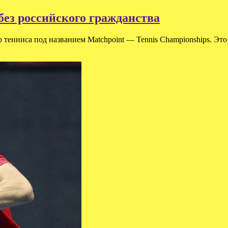
без российского гражданства
 тенниса под названием Matchpoint — Tennis Championships. Эт