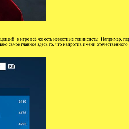
ицензий, в игре всё же есть известные теннисисты. Например, п
ако самое главное здесь то, что напротив имени отечественного