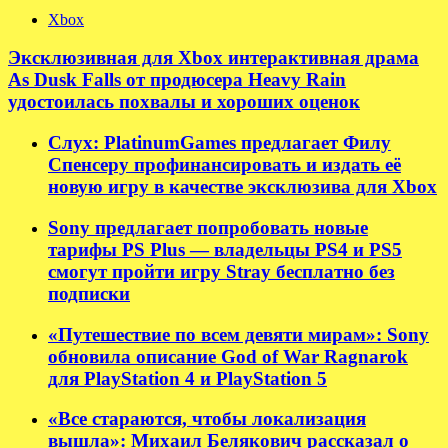
Xbox
Эксклюзивная для Xbox интерактивная драма
As Dusk Falls от продюсера Heavy Rain
удостоилась похвалы и хороших оценок
Слух: PlatinumGames предлагает Филу
Спенсеру профинансировать и издать её
новую игру в качестве эксклюзива для Xbox
Sony предлагает попробовать новые
тарифы PS Plus — владельцы PS4 и PS5
смогут пройти игру Stray бесплатно без
подписки
«Путешествие по всем девяти мирам»: Sony
обновила описание God of War Ragnarok
для PlayStation 4 и PlayStation 5
«Все стараются, чтобы локализация
вышла»: Михаил Белякович рассказал о