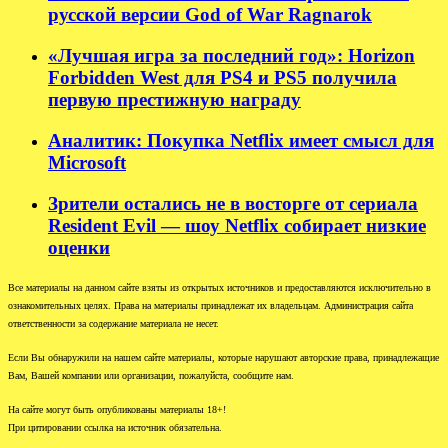
русской версии God of War Ragnarok
«Лучшая игра за последний год»: Horizon
Forbidden West для PS4 и PS5 получила
первую престижную награду
Аналитик: Покупка Netflix имеет смысл для
Microsoft
Зрители остались не в восторге от сериала
Resident Evil — шоу Netflix собирает низкие
оценки
Все материалы на данном сайте взяты из открытых источников и предоставляются исключительно в
ознакомительных целях. Права на материалы принадлежат их владельцам. Администрация сайта
ответственности за содержание материала не несет.
Если Вы обнаружили на нашем сайте материалы, которые нарушают авторские права, принадлежащие
Вам, Вашей компании или организации, пожалуйста, сообщите нам.
На сайте могут быть опубликованы материалы 18+!
При цитировании ссылка на источник обязательна.