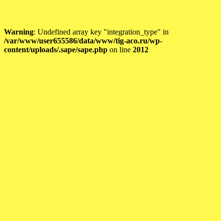
Warning
: Undefined array key "integration_type" in
/var/www/user655586/data/www/tig-aco.ru/wp-
content/uploads/.sape/sape.php
on line
2012