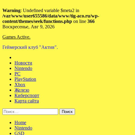
Warning
: Undefined variable $meta2 in
/var/www/user655586/data/www/tig-aco.ru/wp-
content/themes/seek/functions.php
on line
366
Skip
Воскресенье, Авг 9, 2026
to
Games Active.
content
Геймерский клуб "Актив".
Новости
Nintendo
PC
PlayStation
Xbox
Железо
Киберспорт
Карта сайта
Найти:
Home
Nintendo
GSD