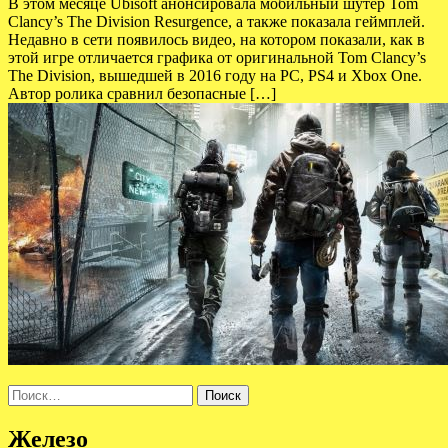
В этом месяце Ubisoft анонсировала мобильный шутер Tom
Clancy’s The Division Resurgence, а также показала геймплей.
Недавно в сети появилось видео, на котором показали, как в
этой игре отличается графика от оригинальной Tom Clancy’s
The Division, вышедшей в 2016 году на PC, PS4 и Xbox One.
Автор ролика сравнил безопасные […]
Найти:
Железо