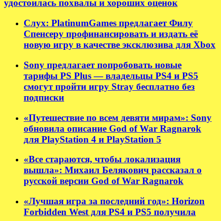
удостоилась похвалы и хороших оценок
Слух: PlatinumGames предлагает Филу
Спенсеру профинансировать и издать её
новую игру в качестве эксклюзива для Xbox
Sony предлагает попробовать новые
тарифы PS Plus — владельцы PS4 и PS5
смогут пройти игру Stray бесплатно без
подписки
«Путешествие по всем девяти мирам»: Sony
обновила описание God of War Ragnarok
для PlayStation 4 и PlayStation 5
«Все стараются, чтобы локализация
вышла»: Михаил Белякович рассказал о
русской версии God of War Ragnarok
«Лучшая игра за последний год»: Horizon
Forbidden West для PS4 и PS5 получила