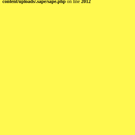
content/uploads/.sape/sape.php
on line
2012