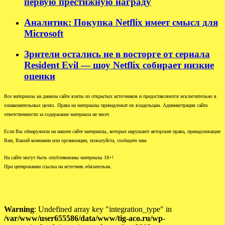
первую престижную награду
Аналитик: Покупка Netflix имеет смысл для
Microsoft
Зрители остались не в восторге от сериала
Resident Evil — шоу Netflix собирает низкие
оценки
Все материалы на данном сайте взяты из открытых источников и предоставляются исключительно в
ознакомительных целях. Права на материалы принадлежат их владельцам. Администрация сайта
ответственности за содержание материала не несет.
Если Вы обнаружили на нашем сайте материалы, которые нарушают авторские права, принадлежащие
Вам, Вашей компании или организации, пожалуйста, сообщите нам.
На сайте могут быть опубликованы материалы 18+!
При цитировании ссылка на источник обязательна.
Warning
: Undefined array key "integration_type" in
/var/www/user655586/data/www/tig-aco.ru/wp-