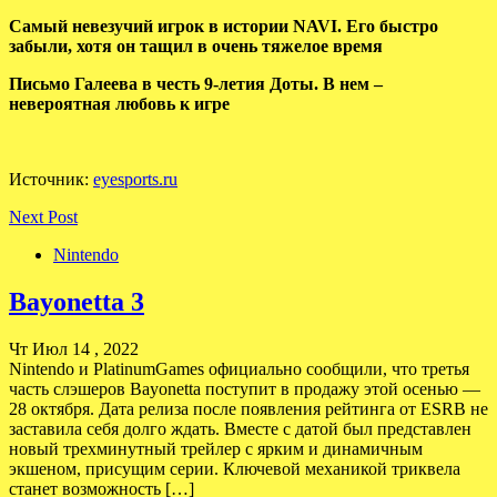
Самый невезучий игрок в истории NAVI. Его быстро
забыли, хотя он тащил в очень тяжелое время
Письмо Галеева в честь 9-летия Доты. В нем –
невероятная любовь к игре
Источник:
eyesports.ru
Next Post
Nintendo
Bayonetta 3
Чт Июл 14 , 2022
Nintendo и PlatinumGames официально сообщили, что третья
часть слэшеров Bayonetta поступит в продажу этой осенью —
28 октября. Дата релиза после появления рейтинга от ESRB не
заставила себя долго ждать. Вместе с датой был представлен
новый трехминутный трейлер с ярким и динамичным
экшеном, присущим серии. Ключевой механикой триквела
станет возможность […]