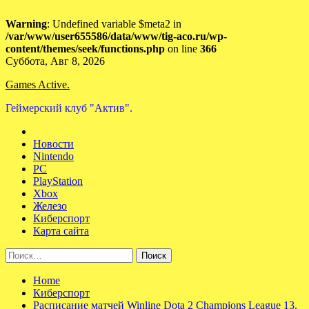
Warning
: Undefined variable $meta2 in
/var/www/user655586/data/www/tig-aco.ru/wp-
content/themes/seek/functions.php
on line
366
Skip
Суббота, Авг 8, 2026
to
Games Active.
content
Геймерский клуб "Актив".
Новости
Nintendo
PC
PlayStation
Xbox
Железо
Киберспорт
Карта сайта
Найти:
Home
Киберспорт
Расписание матчей Winline Dota 2 Champions League 13.