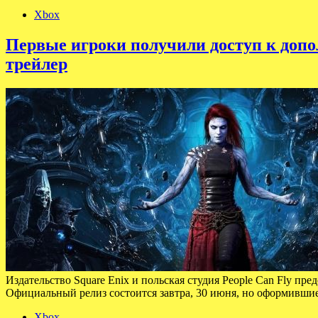
Xbox
Первые игроки получили доступ к допо
трейлер
Издательство Square Enix и польская студия People Can Fly пре
Официальный релиз состоится завтра, 30 июня, но оформившие
Xbox