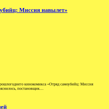
оубийц: Миссия навылет»
 прошлогоднего кинокомикса «Отряд самоубийц: Миссия
выяснилось, постановщик…
лей