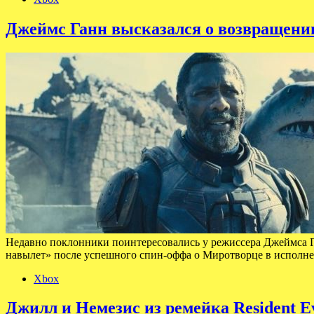
Джеймс Ганн высказался о возвращени
Недавно поклонники поинтересовались у режиссера Джеймса Га
навылет» после успешного спин-оффа о Миротворце в исполн
Xbox
Джилл и Немезис из ремейка Resident Ev