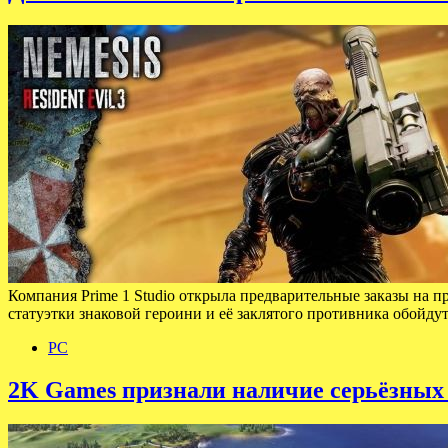
Компания Prime 1 Studio открыла предварительные заказы на 
статуэтки знаковой героини и её заклятого противника обойду
PC
2K Games признали наличие серьёзных п