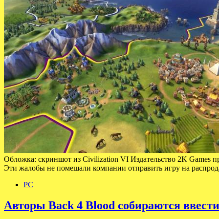
Обложка: скриншот из Civilization VI Издательство 2K Games пр
Эти жалобы не помешали компании отправить игру на распрод
PC
Авторы Back 4 Blood собираются ввести