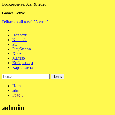
Skip
Воскресенье, Авг 9, 2026
to
Games Active.
content
Геймерский клуб "Актив".
Новости
Nintendo
PC
PlayStation
Xbox
Железо
Киберспорт
Карта сайта
Найти:
Home
admin
Page 5
admin