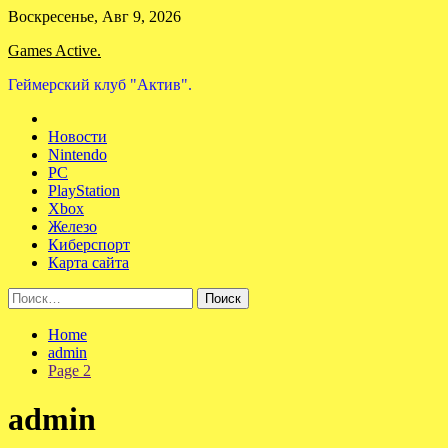
Skip
Воскресенье, Авг 9, 2026
to
Games Active.
content
Геймерский клуб "Актив".
Новости
Nintendo
PC
PlayStation
Xbox
Железо
Киберспорт
Карта сайта
Найти:
Home
admin
Page 2
admin