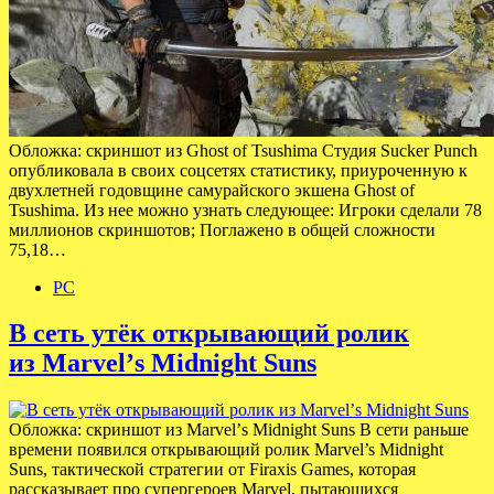
Обложка: скриншот из Ghost of Tsushima Студия Sucker Punch
опубликовала в своих соцсетях статистику, приуроченную к
двухлетней годовщине самурайского экшена Ghost of
Tsushima. Из нее можно узнать следующее: Игроки сделали 78
миллионов скриншотов; Поглажено в общей сложности
75,18…
PC
В сеть утёк открывающий ролик
из Marvelʼs Midnight Suns
Обложка: скриншот из Marvelʼs Midnight Suns В сети раньше
времени появился открывающий ролик Marvel’s Midnight
Suns, тактической стратегии от Firaxis Games, которая
рассказывает про супергероев Marvel, пытающихся