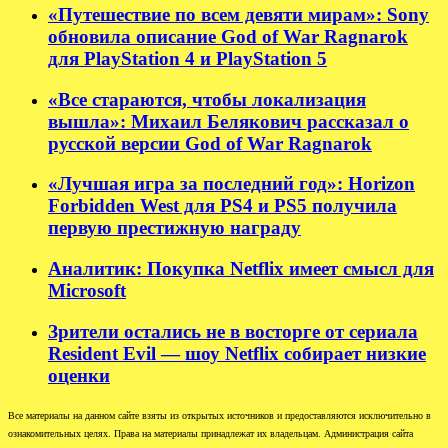
«Путешествие по всем девяти мирам»: Sony
обновила описание God of War Ragnarok
для PlayStation 4 и PlayStation 5
«Все стараются, чтобы локализация
вышла»: Михаил Белякович рассказал о
русской версии God of War Ragnarok
«Лучшая игра за последний год»: Horizon
Forbidden West для PS4 и PS5 получила
первую престижную награду
Аналитик: Покупка Netflix имеет смысл для
Microsoft
Зрители остались не в восторге от сериала
Resident Evil — шоу Netflix собирает низкие
оценки
Все материалы на данном сайте взяты из открытых источников и предоставляются исключительно в
ознакомительных целях. Права на материалы принадлежат их владельцам. Администрация сайта