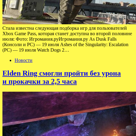
Стала известна следующая подборка игр для пользователей
Xbox Game Pass, которая станет доступна во второй половине
июля: Фото: Игромания.руИгромания.ру As Dusk Falls
(Консоли и PC) — 19 июля Ashes of the Singularity: Escalation
(PC) — 19 июля Watch Dogs 2…
Новости
Elden Ring смогли пройти без урона
и прокачки за 2,5 часа