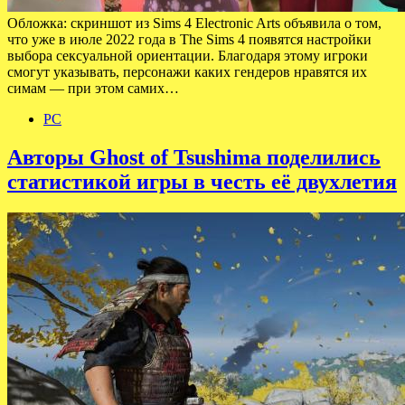
Обложка: скриншот из Sims 4 Electronic Arts объявила о том,
что уже в июле 2022 года в The Sims 4 появятся настройки
выбора сексуальной ориентации. Благодаря этому игроки
смогут указывать, персонажи каких гендеров нравятся их
симам — при этом самих…
PC
Авторы Ghost of Tsushima поделились
статистикой игры в честь её двухлетия