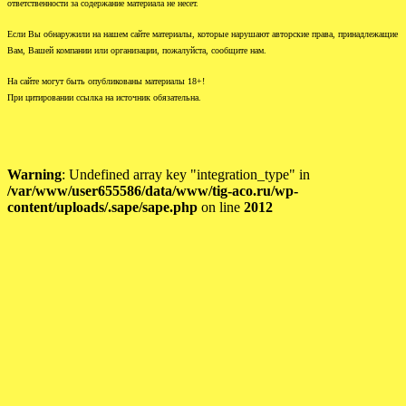
ответственности за содержание материала не несет.
Если Вы обнаружили на нашем сайте материалы, которые нарушают авторские права, принадлежащие
Вам, Вашей компании или организации, пожалуйста, сообщите нам.
На сайте могут быть опубликованы материалы 18+!
При цитировании ссылка на источник обязательна.
Warning
: Undefined array key "integration_type" in
/var/www/user655586/data/www/tig-aco.ru/wp-
content/uploads/.sape/sape.php
on line
2012