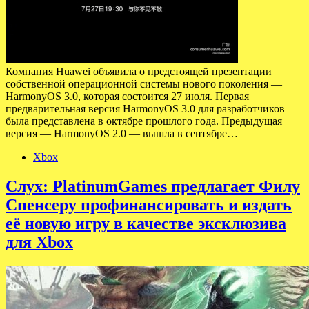
Компания Huawei объявила о предстоящей презентации
собственной операционной системы нового поколения —
HarmonyOS 3.0, которая состоится 27 июля. Первая
предварительная версия HarmonyOS 3.0 для разработчиков
была представлена в октябре прошлого года. Предыдущая
версия — HarmonyOS 2.0 — вышла в сентябре…
Xbox
Слух: PlatinumGames предлагает Филу
Спенсеру профинансировать и издать
её новую игру в качестве эксклюзива
для Xbox