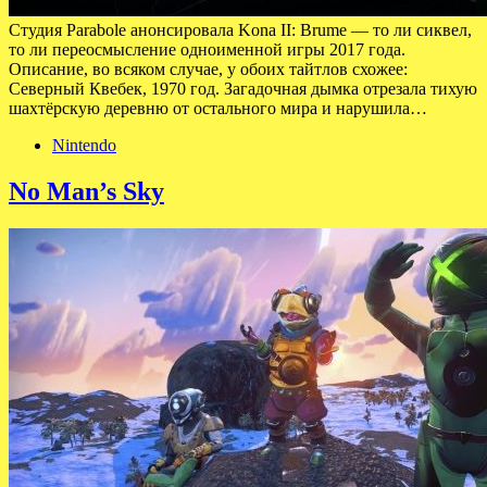
Студия Parabole анонсировала Kona II: Brume — то ли сиквел,
то ли переосмысление одноименной игры 2017 года.
Описание, во всяком случае, у обоих тайтлов схожее:
Северный Квебек, 1970 год. Загадочная дымка отрезала тихую
шахтёрскую деревню от остального мира и нарушила…
Nintendo
No Man’s Sky