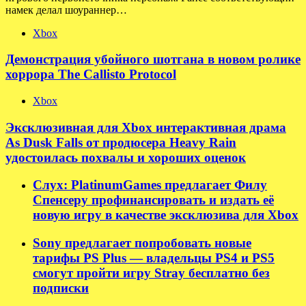
намек делал шоураннер…
Xbox
Демонстрация убойного шотгана в новом ролике
хоррора The Callisto Protocol
Xbox
Эксклюзивная для Xbox интерактивная драма
As Dusk Falls от продюсера Heavy Rain
удостоилась похвалы и хороших оценок
Слух: PlatinumGames предлагает Филу
Спенсеру профинансировать и издать её
новую игру в качестве эксклюзива для Xbox
Sony предлагает попробовать новые
тарифы PS Plus — владельцы PS4 и PS5
смогут пройти игру Stray бесплатно без
подписки