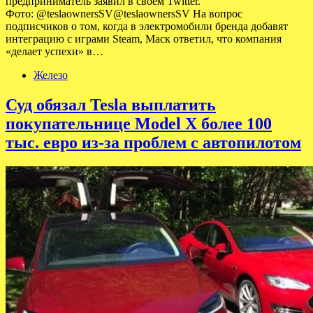
предприниматель заявил в своем Twitter.
Фото: @teslaownersSV@teslaownersSV На вопрос
подписчиков о том, когда в электромобили бренда добавят
интеграцию с играми Steam, Маск ответил, что компания
«делает успехи» в…
Железо
Суд обязал Tesla выплатить
покупательнице Model X более 100
тыс. евро из-за проблем с автопилотом