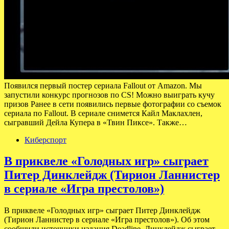
Появился первый постер сериала Fallout от Amazon. Мы
запустили конкурс прогнозов по CS! Можно выиграть кучу
призов Ранее в сети появились первые фотографии со съемок
сериала по Fallout. В сериале снимется Кайл Маклахлен,
сыгравший Дейла Купера в «Твин Пиксе». Также…
Киберспорт
В приквеле «Голодных игр» сыграет
Питер Динклейдж (Тирион Ланнистер
в сериале «Игра престолов»)
В приквеле «Голодных игр» сыграет Питер Динклейдж
(Тирион Ланнистер в сериале «Игра престолов»). Об этом
сообщили источники издания Deadline. Динклейдж сыграет