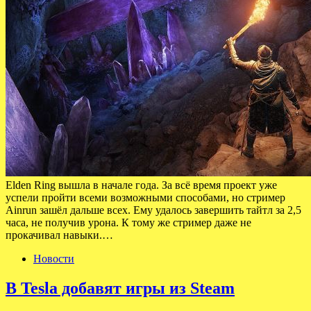
Elden Ring вышла в начале года. За всё время проект уже
успели пройти всеми возможными способами, но стример
Ainrun зашёл дальше всех. Ему удалось завершить тайтл за 2,5
часа, не получив урона. К тому же стример даже не
прокачивал навыки.…
Новости
В Tesla добавят игры из Steam