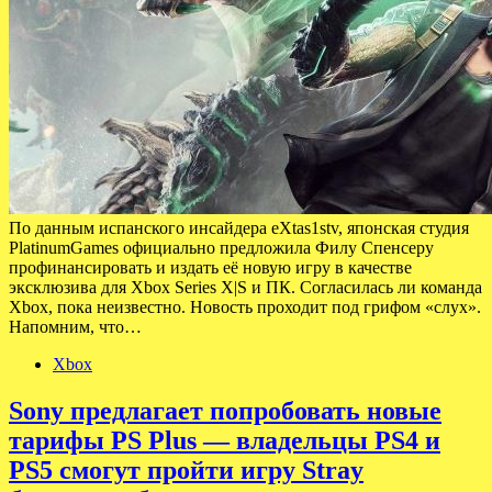
По данным испанского инсайдера eXtas1stv, японская студия
PlatinumGames официально предложила Филу Спенсеру
профинансировать и издать её новую игру в качестве
эксклюзива для Xbox Series X|S и ПК. Согласилась ли команда
Xbox, пока неизвестно. Новость проходит под грифом «слух».
Напомним, что…
Xbox
Sony предлагает попробовать новые
тарифы PS Plus — владельцы PS4 и
PS5 смогут пройти игру Stray