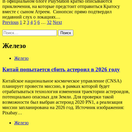
В официальном блоге PlayStation кратко описываются
приключения, на которые предстоит отправиться Кратосу
вместе с сыном Атреем. Синопсис прямо подтвердил
недавний слух о локациях…
Пагинация
Previous
1
2
3
4
5
6
…
32
Next
записей
Найти:
Железо
Железо
Китай попытается сбить астероид в 2026 году
Китайское национальное космическое управление (CNSA)
планирует провести миссию, в рамках которой будет
отрабатываться технология изменения траектории астероидов,
потенциально опасных для Земли. Для проверки такой
возможности был выбран астероид 2020 PN1, а реализация
миссии запланирована на 2026 год. Источник изображения:
Pixabay…
Железо