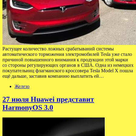
Растущее количество ложных срабатываний системы
автоматического торможения электромобилей Tesla уже стало
причиной повышенного внимания к продукции этой марки
со стороны регулирующих органов в США. Одна из немецких
покупательниц флагманского кроссовера Tesla Model X пошла
ещё дальше, заставив компанию выплатить ей…
Железо
27 июля Huawei представит
HarmonyOS 3.0