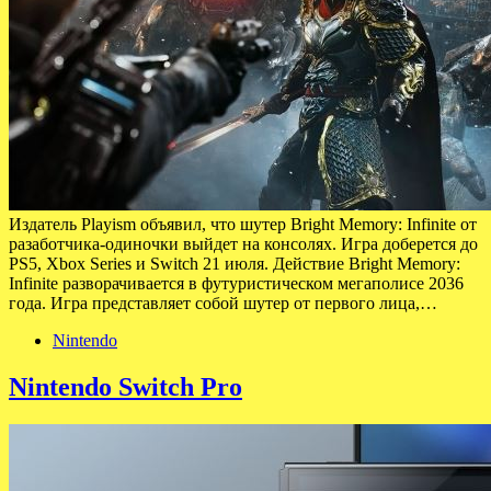
Издатель Playism объявил, что шутер Bright Memory: Infinite от
разаботчика-одиночки выйдет на консолях. Игра доберется до
PS5, Xbox Series и Switch 21 июля. Действие Bright Memory:
Infinite разворачивается в футуристическом мегаполисе 2036
года. Игра представляет собой шутер от первого лица,…
Nintendo
Nintendo Switch Pro