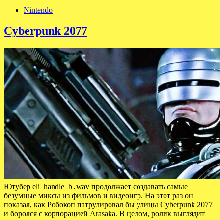
Nintendo
Cyberpunk 2077
Ютубер eli_handle_b․wav продолжает создавать самые
безумные миксы из фильмов и видеоигр. На этот раз он
показал, как Робокоп патрулировал бы улицы Cyberpunk 2077
и боролся с корпорацией Arasaka. В целом, ролик выглядит