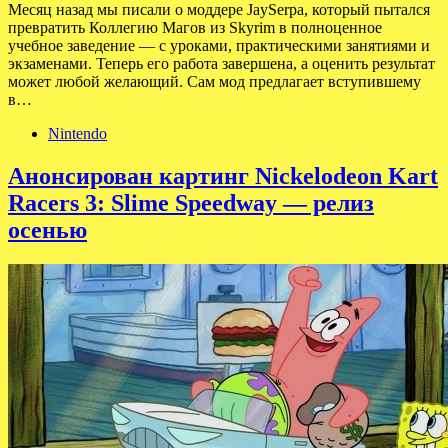
Месяц назад мы писали о моддере JaySerpa, который пытался
превратить Коллегию Магов из Skyrim в полноценное
учебное заведение — с уроками, практическими занятиями и
экзаменами. Теперь его работа завершена, а оценить результат
может любой желающий. Сам мод предлагает вступившему
в…
Nintendo
Анонсирован картинг Nickelodeon Kart
Racers 3: Slime Speedway — релиз
осенью