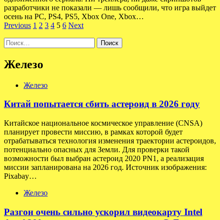
разработчики не показали — лишь сообщили, что игра выйдет
осень на PC, PS4, PS5, Xbox One, Xbox…
Пагинация
Previous
1
2
3
4
5
6
Next
записей
Найти:
Железо
Железо
Китай попытается сбить астероид в 2026 году
Китайское национальное космическое управление (CNSA)
планирует провести миссию, в рамках которой будет
отрабатываться технология изменения траектории астероидов,
потенциально опасных для Земли. Для проверки такой
возможности был выбран астероид 2020 PN1, а реализация
миссии запланирована на 2026 год. Источник изображения:
Pixabay…
Железо
Разгон очень сильно ускорил видеокарту Intel