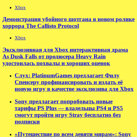
Xbox
Демонстрация убойного шотгана в новом ролике
хоррора The Callisto Protocol
Xbox
Эксклюзивная для Xbox интерактивная драма
As Dusk Falls от продюсера Heavy Rain
удостоилась похвалы и хороших оценок
Слух: PlatinumGames предлагает Филу
Спенсеру профинансировать и издать её
новую игру в качестве эксклюзива для Xbox
Sony предлагает попробовать новые
тарифы PS Plus — владельцы PS4 и PS5
смогут пройти игру Stray бесплатно без
подписки
«Путешествие по всем девяти мирам»: Sony