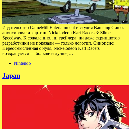
Издательство GameMill Entertainment и студия Bamtang Games
анонсировали картинг Nickelodeon Kart Racers 3: Slime
Speedway. К сожалению, ни трейлера, ни даже скриншотов
разработчики не показали — только логотип. Синопсис:
Переосмысленная с нуля, Nickelodeon Kart Racers
возвращается — больше и лучше,…
Nintendo
Japan