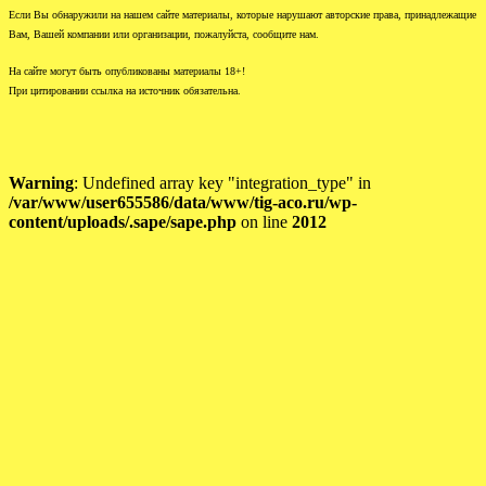
Если Вы обнаружили на нашем сайте материалы, которые нарушают авторские права, принадлежащие
Вам, Вашей компании или организации, пожалуйста, сообщите нам.
На сайте могут быть опубликованы материалы 18+!
При цитировании ссылка на источник обязательна.
Warning
: Undefined array key "integration_type" in
/var/www/user655586/data/www/tig-aco.ru/wp-
content/uploads/.sape/sape.php
on line
2012