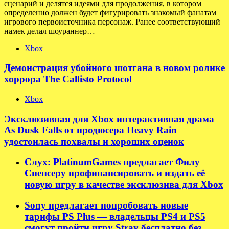
сценарий и делятся идеями для продолжения, в котором
определенно должен будет фигурировать знакомый фанатам
игрового первоисточника персонаж. Ранее соответствующий
намек делал шоураннер…
Xbox
Демонстрация убойного шотгана в новом ролике
хоррора The Callisto Protocol
Xbox
Эксклюзивная для Xbox интерактивная драма
As Dusk Falls от продюсера Heavy Rain
удостоилась похвалы и хороших оценок
Слух: PlatinumGames предлагает Филу
Спенсеру профинансировать и издать её
новую игру в качестве эксклюзива для Xbox
Sony предлагает попробовать новые
тарифы PS Plus — владельцы PS4 и PS5
смогут пройти игру Stray бесплатно без