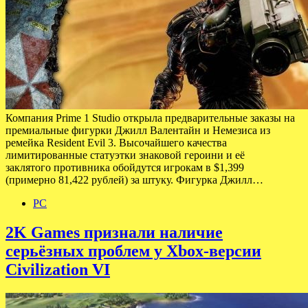
Компания Prime 1 Studio открыла предварительные заказы на
премиальные фигурки Джилл Валентайн и Немезиса из
ремейка Resident Evil 3. Высочайшего качества
лимитированные статуэтки знаковой героини и её
заклятого противника обойдутся игрокам в $1,399
(примерно 81,422 рублей) за штуку. Фигурка Джилл…
PC
2K Games признали наличие
серьёзных проблем у Xbox-версии
Civilization VI