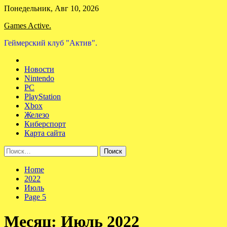
Skip
Понедельник, Авг 10, 2026
to
Games Active.
content
Геймерский клуб "Актив".
Новости
Nintendo
PC
PlayStation
Xbox
Железо
Киберспорт
Карта сайта
Найти:
Home
2022
Июль
Page 5
Месяц:
Июль 2022