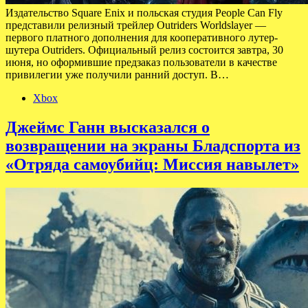
Издательство Square Enix и польская студия People Can Fly
представили релизный трейлер Outriders Worldslayer —
первого платного дополнения для кооперативного лутер-
шутера Outriders. Официальный релиз состоится завтра, 30
июня, но оформившие предзаказ пользователи в качестве
привилегии уже получили ранний доступ. В…
Xbox
Джеймс Ганн высказался о
возвращении на экраны Бладспорта из
«Отряда самоубийц: Миссия навылет»