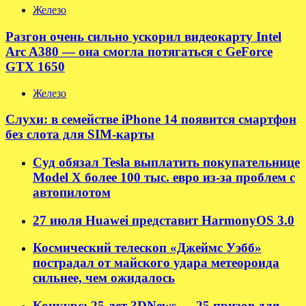
Железо
Разгон очень сильно ускорил видеокарту Intel
Arc A380 — она смогла потягаться с GeForce
GTX 1650
Железо
Слухи: в семействе iPhone 14 появится смартфон
без слота для SIM-карты
Суд обязал Tesla выплатить покупательнице
Model X более 100 тыс. евро из-за проблем с
автопилотом
27 июля Huawei представит HarmonyOS 3.0
Космический телескоп «Джеймс Уэбб»
пострадал от майского удара метеороида
сильнее, чем ожидалось
Конкурс: 25 лет 3DNews — 25 призов для