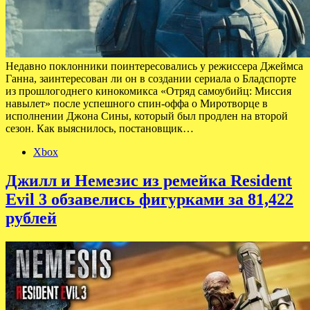
Недавно поклонники поинтересовались у режиссера Джеймса
Ганна, заинтересован ли он в создании сериала о Бладспорте
из прошлогоднего кинокомикса «Отряд самоубийц: Миссия
навылет» после успешного спин-оффа о Миротворце в
исполнении Джона Сины, который был продлен на второй
сезон. Как выяснилось, постановщик…
Xbox
Джилл и Немезис из ремейка Resident
Evil 3 обзавелись фигурками за 81,422
рублей