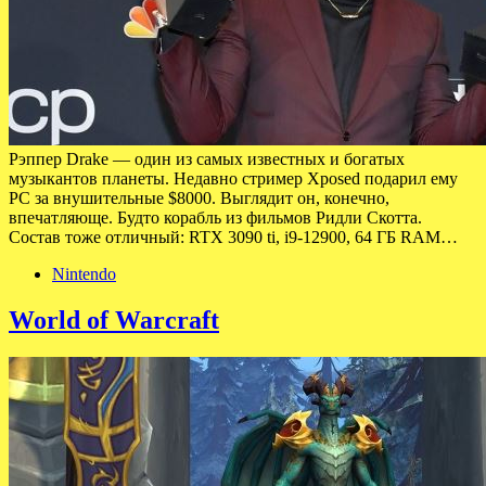
Рэппер Drake — один из самых известных и богатых
музыкантов планеты. Недавно стример Xposed подарил ему
PC за внушительные $8000. Выглядит он, конечно,
впечатляюще. Будто корабль из фильмов Ридли Скотта.
Состав тоже отличный: RTX 3090 ti, i9-12900, 64 ГБ RAM…
Nintendo
World of Warcraft