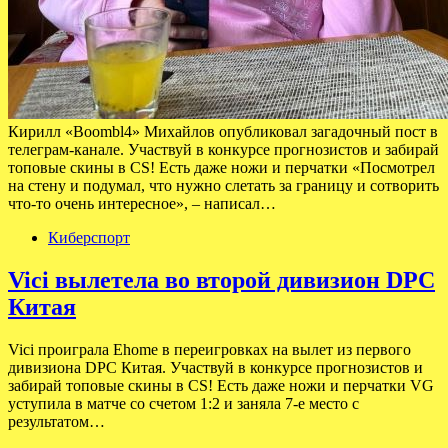
Кирилл «Boombl4» Михайлов опубликовал загадочный пост в
телеграм-канале. Участвуй в конкурсе прогнозистов и забирай
топовые скины в CS! Есть даже ножи и перчатки «Посмотрел
на стену и подумал, что нужно слетать за границу и сотворить
что-то очень интересное», – написал…
Киберспорт
Vici вылетела во второй дивизион DPC
Китая
Vici проиграла Ehome в переигровках на вылет из первого
дивизиона DPC Китая. Участвуй в конкурсе прогнозистов и
забирай топовые скины в CS! Есть даже ножи и перчатки VG
уступила в матче со счетом 1:2 и заняла 7-е место с
результатом…