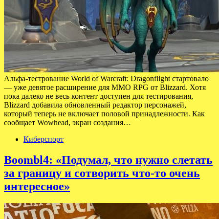
Альфа-тестрование World of Warcraft: Dragonflight стартовало
— уже девятое расширение для MMO RPG от Blizzard. Хотя
пока далеко не весь контент доступен для тестирования,
Blizzard добавила обновленный редактор персонажей,
который теперь не включает половой принадлежности. Как
сообщает Wowhead, экран создания…
Киберспорт
Boombl4: «Подумал, что нужно слетать
за границу и сотворить что-то очень
интересное»