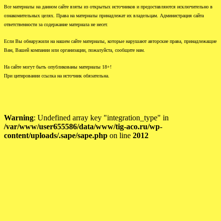
Все материалы на данном сайте взяты из открытых источников и предоставляются исключительно в
ознакомительных целях. Права на материалы принадлежат их владельцам. Администрация сайта
ответственности за содержание материала не несет.
Если Вы обнаружили на нашем сайте материалы, которые нарушают авторские права, принадлежащие
Вам, Вашей компании или организации, пожалуйста, сообщите нам.
На сайте могут быть опубликованы материалы 18+!
При цитировании ссылка на источник обязательна.
Warning
: Undefined array key "integration_type" in
/var/www/user655586/data/www/tig-aco.ru/wp-
content/uploads/.sape/sape.php
on line
2012