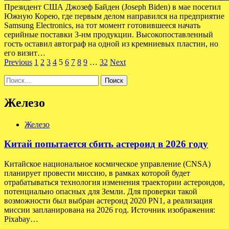
Президент США Джозеф Байден (Joseph Biden) в мае посетил
Южную Корею, где первым делом направился на предприятие
Samsung Electronics, на тот момент готовившееся начать
серийные поставки 3-нм продукции. Высокопоставленный
гость оставил автограф на одной из кремниевых пластин, но
его визит…
Пагинация
Previous
1
2
3
4
5
6
7
8
9
…
32
Next
записей
Найти:
Железо
Железо
Китай попытается сбить астероид в 2026 году
Китайское национальное космическое управление (CNSA)
планирует провести миссию, в рамках которой будет
отрабатываться технология изменения траектории астероидов,
потенциально опасных для Земли. Для проверки такой
возможности был выбран астероид 2020 PN1, а реализация
миссии запланирована на 2026 год. Источник изображения:
Pixabay…