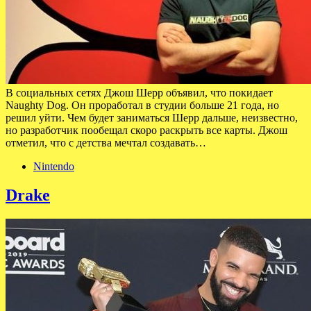
В социальных сетях Джош Шерр объявил, что покидает
Naughty Dog. Он проработал в студии больше 21 года, но
решил уйти. Чем будет заниматься Шерр дальше, неизвестно,
но разработчик пообещал скоро раскрыть все карты. Джош
отметил, что с детства мечтал создавать…
Nintendo
Drake